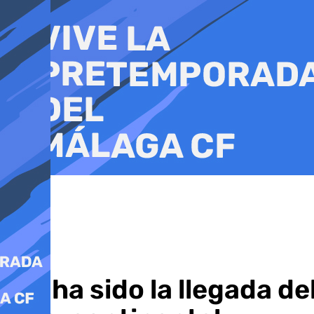
Ir
al
contenido
Así ha sido la llegada d