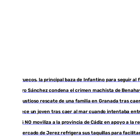
Marruecos, la principal baza de Infantino para seguir al 
Pedro Sánchez condena el crimen machista de Benaha
Angustioso rescate de una familia en Granada tras caer
Fallece un joven tras caer al mar cuando intentaba en
CIES NO moviliza a la provincia de Cádiz en apoyo a la 
El mercado de Jerez refrigera sus taquillas para facilita