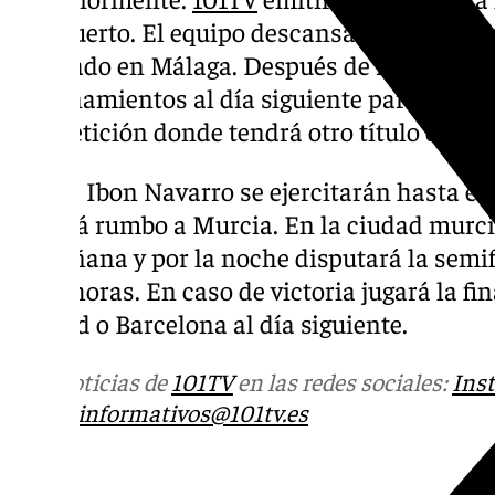
aeropuerto. El equipo descansará el mismo 
asentado en Málaga. Después de recargar pi
entrenamientos al día siguiente para enca
competición donde tendrá otro título en jue
Los de Ibon Navarro se ejercitarán hasta el
pondrá rumbo a Murcia. En la ciudad murci
la mañana y por la noche disputará la semif
21.30 horas. En caso de victoria jugará la fi
Madrid o Barcelona al día siguiente.
Más noticias de
101TV
en las redes sociales:
Ins
correo
informativos@101tv.es