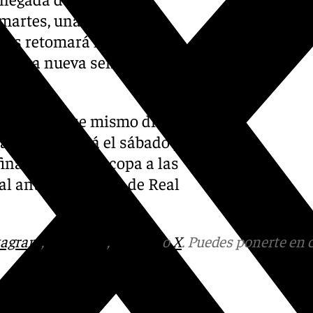
martes, una vez esté
las retomará los
rar una nueva semana de
go.
 viernes y ese mismo día
ana entrenará el sábado por
inal de la Supercopa a las
nal ante el ganador de Real
tagram
,
Facebook
,
Tik Tok
o
X
. Puedes ponerte en 