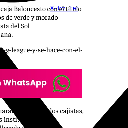
caja Baloncesto
con el título
X-twitter
Los de verde y morado
sta del Sol
ñana.
ba-g-league-y-se-hace-con-el-
narán de aficionados cajistas,
s instituciones
 llegada del Unicaja al