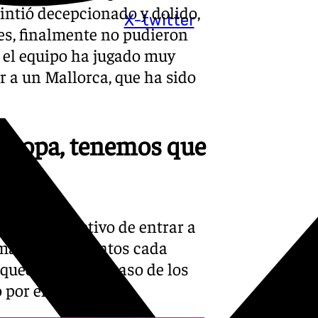
sintió decepcionado y dolido,
X-twitter
les, finalmente no pudieron
a, el equipo ha jugado muy
r a un Mallorca, que ha sido
uropa, tenemos que
nerse el objetivo de entrar a
sumando tres puntos cada
 quedan. Con el paso de los
o por el que luchará.