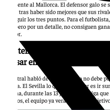
ayer frente al Mallorca. El defensor galo se 
ya que tras haber sido mejores que sus riva
conseguir los tres puntos. Para el futbolist
bien, pero por un detalle, no consiguen gana
inferior.
«No tenemos que pensar en E
pensar en ganar partidos»
El central habló de que el equipo no debe po
Europa. El Sevilla lo que debe hacer es ir 
semana, durante las 13 jornadas de liga que
partidos, el equipo ya verá cual es el objetiv