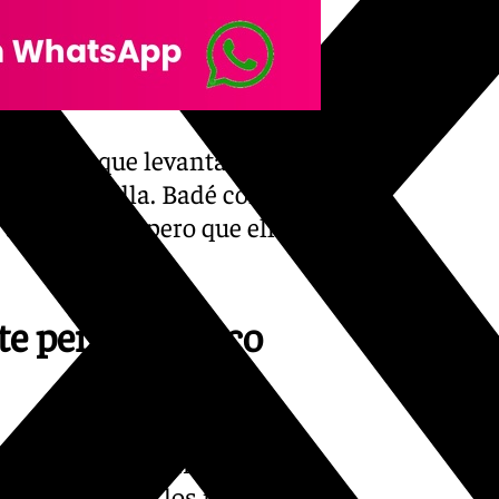
ipo tiene que levantarse para
hora al Sevilla. Badé comenta
 aficionados, pero que ellos
nte pero tampoco
 duro final de partido, fue el
presó frente a los medios el