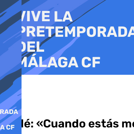
Ir
al
contenido
Badé: «Cuando estás me