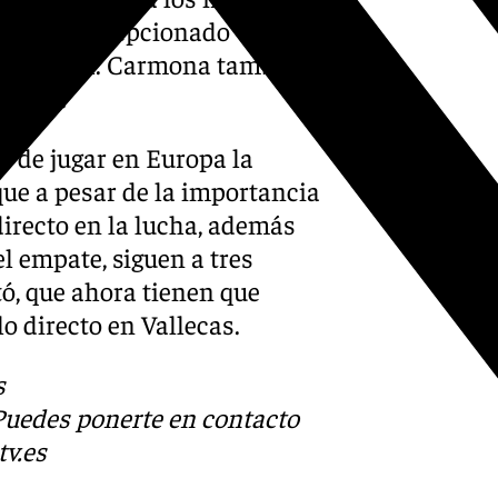
e siente decepcionado
tan cruel. Carmona también
 justo.
d de jugar en Europa la
ue a pesar de la importancia
 directo en la lucha, además
l empate, siguen a tres
ó, que ahora tienen que
lo directo en Vallecas.
s
 Puedes ponerte en contacto
v.es