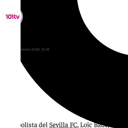
Lynx Devs
martes, 25 febrero 2025, 10:34
Compartir:
El futbolista del
Sevilla FC
, Loïc Badé, habló