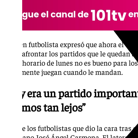
El joven futbolista expresó que ahora el equ
poder afrontar los partidos que le quedan a
que el horario de lunes no es bueno para los
únicamente juegan cuando le mandan.
“Hoy era un partido importa
estamos tan lejos”
Otro de los futbolistas que dio la cara tras el
canterano José Ángel Carmona. El lateral ex