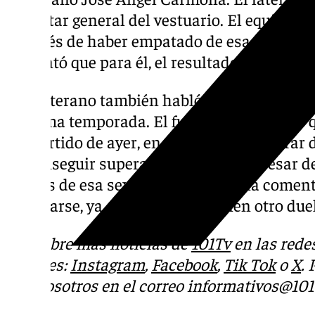
malestar general del vestuario. El equipo s
después de haber empatado de esa manera 
comentó que para él, el resultado no ha sido
El canterano también habló de la posibilida
próxima temporada. El futbolista comentó q
del partido de ayer, en el que podías entrar
de conseguir superar al Mallorca. A pesar de
puntos de esa sexta plaza. Carmona coment
levantarse, ya que el sábado tienen otro due
Descubre más noticias de
101Tv
en las rede
sociales:
Instagram
,
Facebook
,
Tik Tok
o
X
.
con nosotros en el correo
informativos@101t