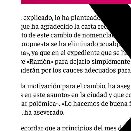
Así, ha explicado, lo ha planteado el Cádiz 
local, que ha agradecido la carta recibida d
respecto de este cambio de nomenclatura del
en su propuesta se ha eliminado «cualquier 
persona», ya que en el expediente que se ha 
nombre «Ramón» para dejarlo simplemente e
responderán por los cauces adecuados para 
Sobre la motivación para el cambio, ha ase
interés en este asunto» en la ciudad y que c
«generar polémica». «Lo hacemos de buena f
hacer», ha aseverado.
Cabe recordar que a principios del mes de a