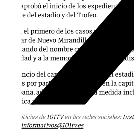
Local aprobó el inicio de los expedientes p
nombre del estadio y del Trofeo.
Así, en el primero de los casos pasaría a d
en lugar de Nuevo Mirandilla, y en el segun
eliminando del nombre cualquier referencia
identidad y a la memoria colectiva del cadi
El anuncio del cambio de nombre del estadi
críticas por parte de la oposición en la capi
de España, advirtiendo que esta medida inc
Histórica y Democrática.
Más noticias de
101TV
en las redes sociales:
Ins
correo
informativos@101tv.es