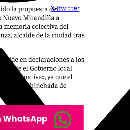
dido la propuesta del
X-twitter
o Nuevo Mirandilla a
a memoria colectiva del
za, alcalde de la ciudad tras
lcalde en declaraciones a los
e desde el Gobierno local
e la normativa», ya que el
sino a una hinchada de