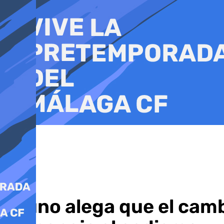
Ir
al
contenido
Bruno alega que el camb