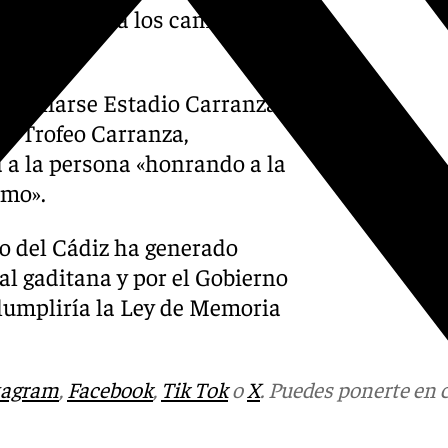
ara proceder a los cambios de
enominarse Estadio Carranza,
do Trofeo Carranza,
 a la persona «honrando a la
smo».
o del Cádiz ha generado
tal gaditana y por el Gobierno
lumpliría la Ley de Memoria
tagram
,
Facebook
,
Tik Tok
o
X
. Puedes ponerte en 