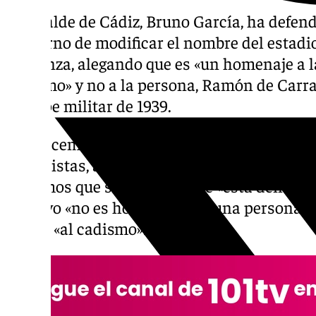
El alcalde de Cádiz, Bruno García, ha defen
Gobierno de modificar el nombre del estadi
Carranza, alegando que es «un homenaje a l
cadismo» y no a la persona, Ramón de Carran
el golpe militar de 1939.
«Lo hacemos de buena fe», ha asegurado el a
periodistas, a quienes les ha transmitido qu
«creemos que se puede» y que «está dentro d
objetivo «no es homenajear a una persona» 
fútbol, «al cadismo».