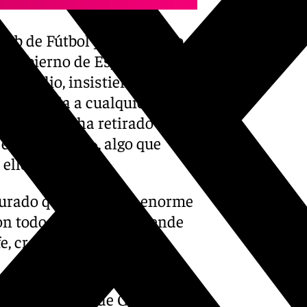
Club de Fútbol y el Gobierno
el Gobierno de España al
 estadio, insistiendo en que
referencia a cualquier
iniciado se ha retirado el
n «Carranza», algo que
ello.
gurado que había «un enorme
on todo esto no se pretende
e, creemos que se puede
gosto la Junta de Gobierno