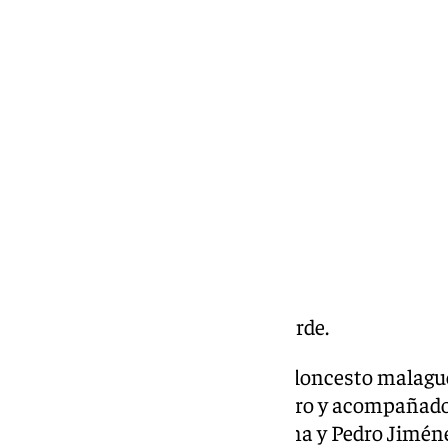
Miguel Alfonso
martes, 4 marzo 2025, 19:45
Compartir:
Carlos Suárez regresa a Zona Verde.
Zona Verde: la actualidad del baloncesto malagu
Presentado por Emilio J. Guerrero y acompañado 
colaboradores, Anicet Lavodrama y Pedro Jimén