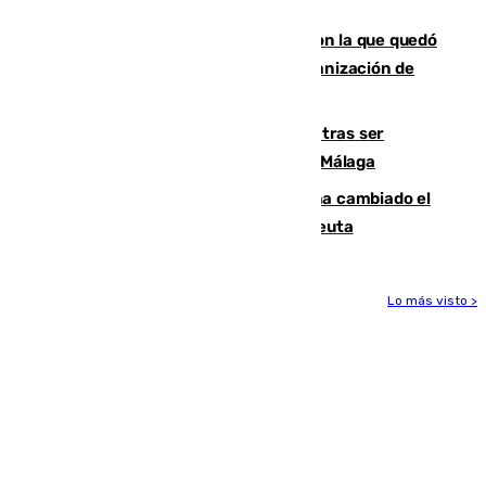
una alta tasa de extranjeros
Agrede sexualmente a una mujer con la que quedó
por Instagram: dos años prisión e indemnización de
9.000 euros
Un turista de 17 años, hospitalizado tras ser
atropellado a propósito en el Centro de Málaga
De bocadillos a lentejas y pollo: así ha cambiado el
menú de los militares desplegados en Ceuta
Lo más visto >
Más noticias
Ver más >