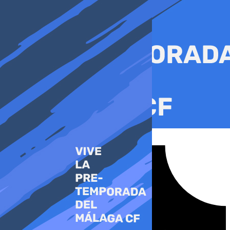
Ir
al
contenido
Tiktok