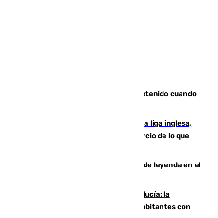
Mata a su expareja en Murcia y es detenido cuando
huía hacia Granada
El Boreham Wood, equipo de la quinta liga inglesa,
rechaza una oferta equivalente a un tercio de lo que
vale el club por un jugador
La familia Hernangómez: un legado de leyenda en el
mundo del baloncesto
Nuevo récord de población en Andalucía: la
comunidad supera los 8,7 millones de habitantes con