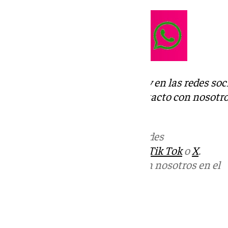
Descubre más noticias de 101Tv en las redes soc
Tok
o
X
. Puedes ponerte en contacto con nosotro
informativos@101tv.es
Más noticias de
101TV
en las redes
sociales:
Instagram
,
Facebook
,
Tik Tok
o
X
.
Puedes ponerte en contacto con nosotros en el
correo
informativos@101tv.es
Tags: