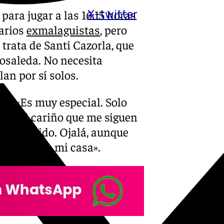
para jugar a las 16:15 horas
X-twitter
varios
exmalaguistas
, pero
 trata de Santi Cazorla, que
Rosaleda. No necesita
an por sí solos.
sa: «Es muy especial. Solo
osa. El cariño que me siguen
agradecido. Ojalá, aunque
porque fue mi casa».