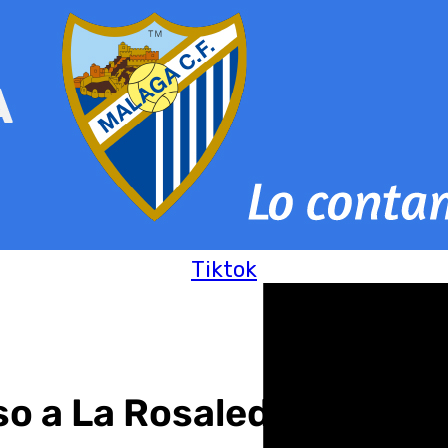
Tiktok
so a La Rosaleda: «Es mu