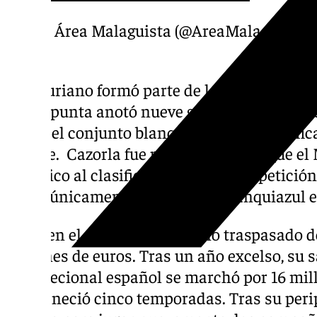
— Área Malaguista (@AreaMalaguista)
El asturiano formó parte de los cimientos d
mediapunta anotó nueve goles y dio cuatro 
la que el conjunto blanquiazul logró clasif
League. Cazorla fue pieza clave para que el
histórico al clasificarse para la competició
corta: únicamente se vistió de blanquiazul 
Llegó en el mercado de verano traspasado de
millones de euros. Tras un año excelso, su sa
internecional español se marchó por 16 mil
permaneció cinco temporadas. Tras su perip