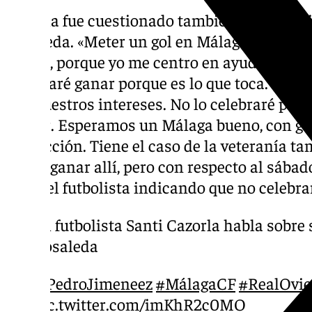
Cazorla fue cuestionado también por la posi
Rosaleda. «Meter un gol en Málaga es bueno
que yo, porque yo me centro en ayudar. Cada
intentaré ganar porque es lo que toca. Ojal
por nuestros intereses. No lo celebraré por r
sumar. Esperamos un Málaga bueno, con ge
proyección. Tiene el caso de la veteranía t
difícil ganar allí, pero con respecto al sábad
decía el futbolista indicando que no celebrar
️ El futbolista Santi Cazorla habla sobre
Rosaleda
@PedroJimeneez
#MálagaCF
#RealOvi
pic.twitter.com/imKhR2c0MO