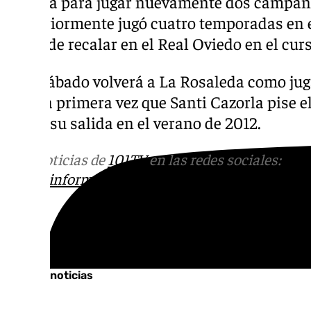
España para jugar nuevamente dos campañas
Posteriormente jugó cuatro temporadas en el
antes de recalar en el Real Oviedo en el cur
Este sábado volverá a La Rosaleda como jug
Será la primera vez que Santi Cazorla pise 
desde su salida en el verano de 2012.
Más noticias de
101TV
en las redes sociales:
Ins
correo
informativos@101tv.es
Tags:
Últimas noticias