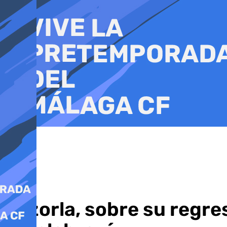
Ir
al
contenido
Cazorla, sobre su regre