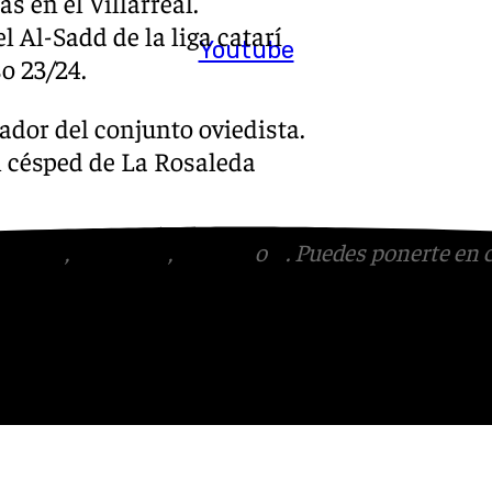
 en el Villarreal.
 Al-Sadd de la liga catarí
Youtube
so 23/24.
ador del conjunto oviedista.
el césped de La Rosaleda
tagram
,
Facebook
,
Tik Tok
o
X
. Puedes ponerte en 