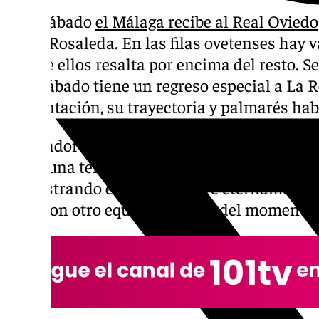
Este sábado
el Málaga recibe al Real Oviedo
en La Rosaleda. En las filas ovetenses hay 
uno de ellos resalta por encima del resto. Se
este sábado tiene un regreso especial a La 
presentación, su trayectoria y palmarés habl
El jugador se mostraba así en rueda de pren
jugué una temporada allí, pero fue maravill
demostrando es brutal, estaré eternamente 
vaya con otro equipo, disfrute del momento 