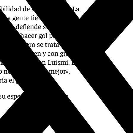
bilidad de ver puerta en La
. La gente tiene más ganas
 uno defiende sus colores e
á pueda hacer gol porque miro
espeto, pero se trata de
nte muy joven y con gran
ambién como con Luismi. Es
o no les deseo lo mejor»,
ía el gol.
 su especial regreso a La
edoMálaga