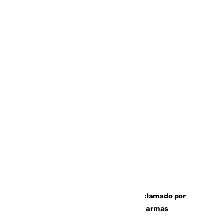
Detienen en Málaga a un fugitivo reclamado por
Colombia por homicidio y transporte de armas