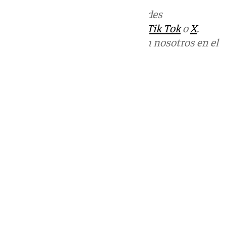
Más noticias de
101TV
en las redes
sociales:
Instagram
,
Facebook
,
Tik Tok
o
X
.
Puedes ponerte en contacto con nosotros en el
correo
informativos@101tv.es
Tags:
Últimas noticias