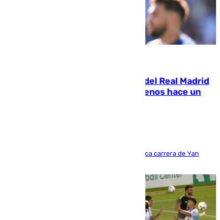
07.08.2026
El fichaje más caro de la historia del Real Madrid
costaba 105 millones de euros menos hace un
año y jugaba en Leganés
Del filial pepinero a récord absoluto: la meteórica carrera de Yan
Diomande en solo doce meses