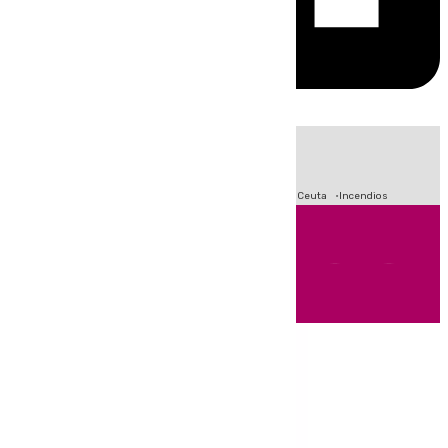
HOY
|
Fútbol
Sucesos
Primera División
Crisis Migratoria en Ceuta
Incendios
Andalucía