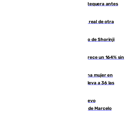
Prueba final del Granada ante el Antequera antes
del inicio de la Liga
Ceuta se prepara ante la posibilidad real de otra
entrada masiva el 15 de agosto
Cártama, protagonista en el Europeo de Shorinji
Kempo celebrado en Berlín
La llegada de inmigrantes a Ceuta crece un 164% sin
contar la entrada masiva
Igualdad confirma el asesinato de una mujer en
Benahavís como violencia machista y eleva a 36 las
víctimas en 2026
El exdelantero Diego Forlán es el nuevo
seleccionador de Uruguay tras la salida de Marcelo
Bielsa