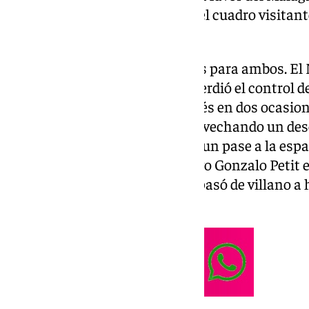
una falta en la que la defensa del cuadro visitan
pelota.
En el encuentro hubo ocasiones para ambos. El
mitad hasta el minuto 35 que perdió el control d
batir al guardameta del Mirandés en dos ocasion
pase de Dotor y el segundo aprovechando un desc
visitante. En la segunda mitad, un pase a la espa
Marí recortara distancias y luego Gonzalo Petit e
descuento apareció Einar, que pasó de villano a h
victoria al cuadro malaguista.