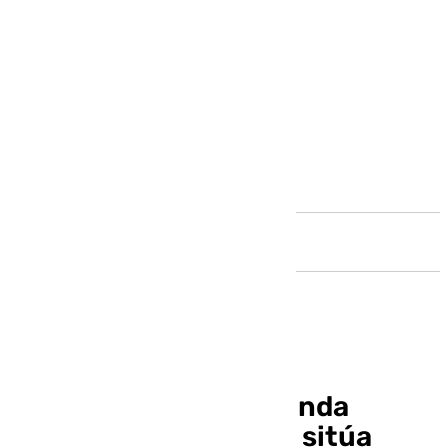
Andalucía
Clasificación de Segunda
División: el Málaga se sitúa