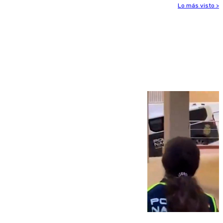
Lo más visto >
Más noticias
Ver más >