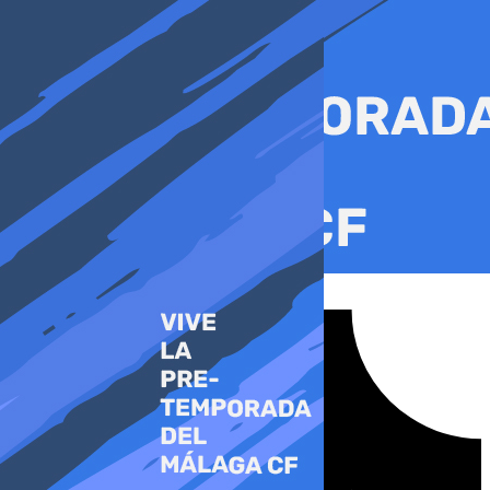
Ir
al
contenido
Tiktok