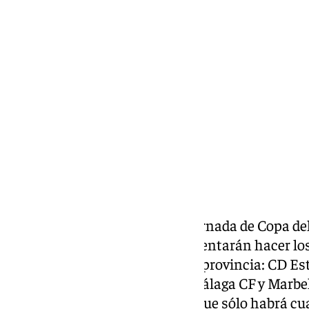
Pedro Jiménez
miércoles, 30 octubre 2024, 15:20
Compartir:
Ya ha comenzado la primera jornada de Copa de
sorpresas en Copa, pero eso intentarán hacer l
quíntuple representación de la provincia: CD E
Torremolinos, UD San Pedro, Málaga CF y Marbel
enfrentarán entre ellos, por lo que sólo habrá c