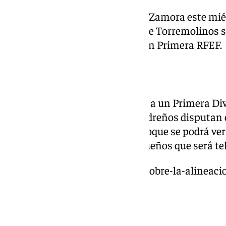
Los torremolinenses reciben al Zamora este miér
horas en El Pozuelo. El equipo de Torremolinos 
que lucha por la permanencia en Primera RFEF.
UD San Pedro
El único equipo que se enfrenta a un Primera Divi
hará frente al Celta. Los sampedreños disputan e
octubre a las 21:00 horas. El choque se podrá ver
de los encuentros de los malagueños que será te
https://www.101tv.es/pellicer-sobre-la-alineaci
lopez-y-diez-mas/
Estepona-Málaga