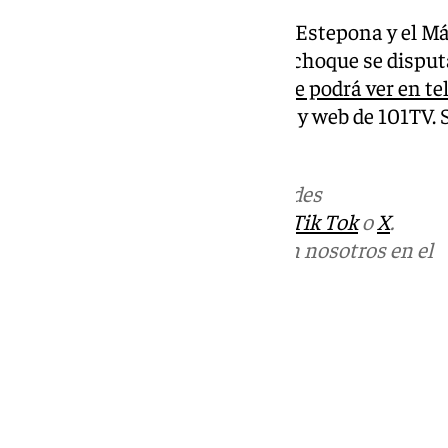
Por último está el derbi entre el Estepona y el Má
de octubre a las 21:00 horas. El choque se dispu
La Línea de la Concepción.
No se podrá ver en te
actualidad en las redes sociales y web de 101TV. S
malagueños en Copa del Rey.
Más noticias de
101TV
en las redes
sociales:
Instagram
,
Facebook
,
Tik Tok
o
X
.
Puedes ponerte en contacto con nosotros en el
correo
informativos@101tv.es
Tags:
Últimas noticias