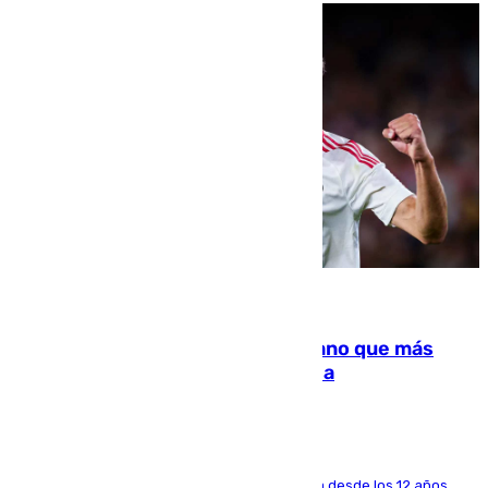
07.08.2026
Juanlu Sánchez, el sexto canterano que más
dinero deja en las arcas del Sevilla
El lateral de Montequinto, formado en el Sevilla desde los 12 años,