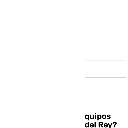
Andalucía
¿Cuándo juegan los equipos
malagueños en Copa del Rey?