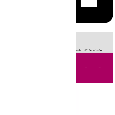
HOY
|
Fútbol
Primera División
LaLiga
Crisis Migratoria en Ceuta
101 Televisión
Andalucía