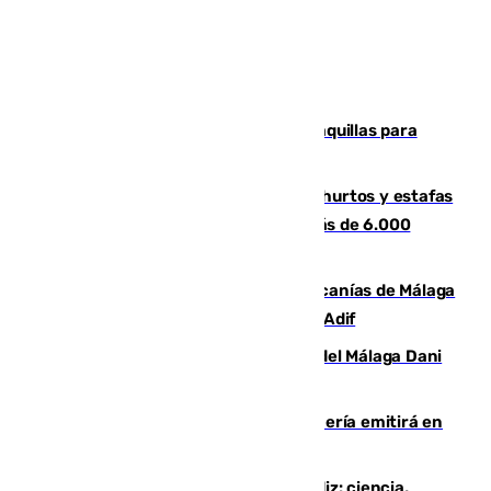
El mercado de Jerez refrigera sus taquillas para
facilitar las compras a sus visitantes
Detenida una pareja por presuntos hurtos y estafas
en Málaga tras ser descubiertos con más de 6.000
euros
Retrasos y cancelaciones en el Cercanías de Málaga
por una avería en la infraestructura de Adif
Isco, la nueva mascota del jugador del Málaga Dani
Lorenzo
El observatorio de Calar Alto de Almería emitirá en
directo el eclipse solar del 12 de agosto
El «Trío de Eclipses» arranca en Cádiz: ciencia,