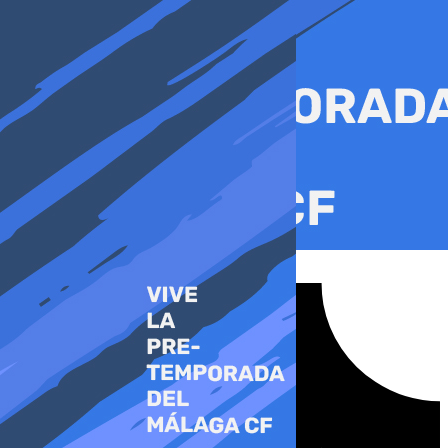
Ir
al
contenido
Tiktok