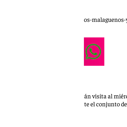
malagueños.
https://www.101tv.es/los-equipos-malaguenos-y
del-rey/
Marbella FC
El equipo dirigido por Fran Beltrán visita al miér
horas. Los marbellíes juegan ante el conjunto 
Juventud de Torremolinos