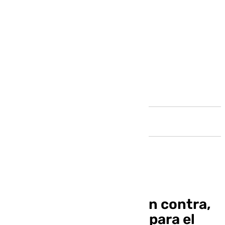
Andalucía
Cuatro remontadas en contra,
nueve puntos menos para el