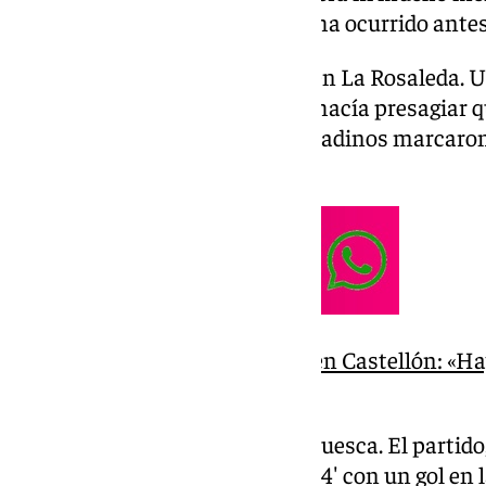
Málaga esta campaña, pues ya ha ocurrido antes 
Primero fue contra el Granada en La Rosaleda. U
primera media hora de partido hacía presagiar qu
pero para nada fue así. Los granadinos marcaron
malagueño de la victoria.
Sergio Pellicer, tras perder en Castellón: «
vestuario»
Posteriormente tuvo lugar en Huesca. El partido,
decantó del lado oscense en el 94′ con un gol en