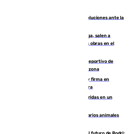
Más de 15.000 ceutíes claman por soluciones ante la
crisis migratoria
Los vecinos de Pedregalejo en Málaga, salen a
protestar en contra del resultado de las obras en el
paseo marítimo
Un incendio en un local del puerto deportivo de
Fuengirola genera una gran susto en la zona
Daniel Mérida derriba a Griekspoor y firma en
Montreal el mejor resultado de su carrera
Dos personas mueren y tres son heridas en un
accidente de tráfico en Utrera
Estudiarán el comportamiento de varios animales
durante el eclipse
Maresca evita pronunciarse sobre el futuro de Rodri: