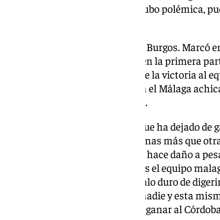
ocurrido en Castalia. Además hubo polémica, pues
había una falta clara a Rafa.
Le sigue una remontada ante el Burgos. Marcó en
reaccionó el Burgos con un gol en la primera part
remontada, volviendo a privar de la victoria al e
está la de este domingo, que con el Málaga achica
cuestión del descuento añadido.
Son en total nueve puntos los que ha dejado de g
circunstancias. Todas duelen, unas más que otra
evidente que a este Málaga se le hace daño a pesa
marcador. Estaría con 23 puntos el equipo malag
directo. La de Castellón es un palo duro de digeri
desgracia el fútbol no espera a nadie y esta mis
mal trago el Málaga si consigue ganar al Córdoba