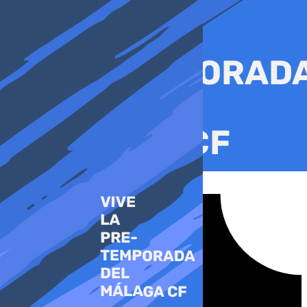
Ir
al
contenido
Tiktok