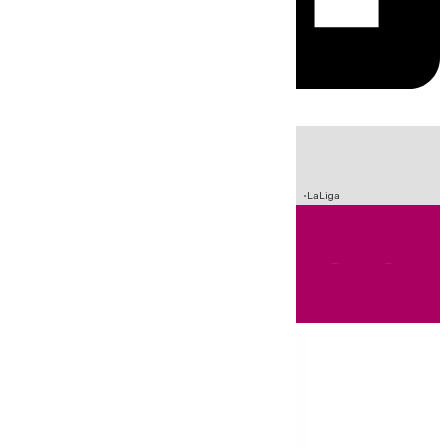
HOY
|
Incendios
Sucesos
Crisis Migratoria en Ceuta
Fútbol
LaLiga
Andalucía