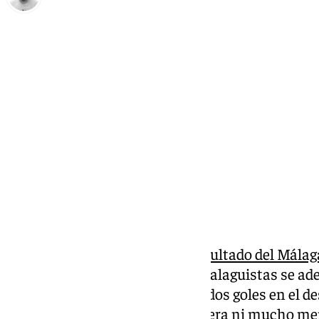
Pedro Jiménez
domingo, 2 noviembre 2025, 21:23
Compartir:
Si hay algo más
doloroso del resultado del Málaga
la forma que ha ocurrido. Los malaguistas se ad
partido y el cuadro local marcó dos goles en el 
épica remontada. No es la primera ni mucho me