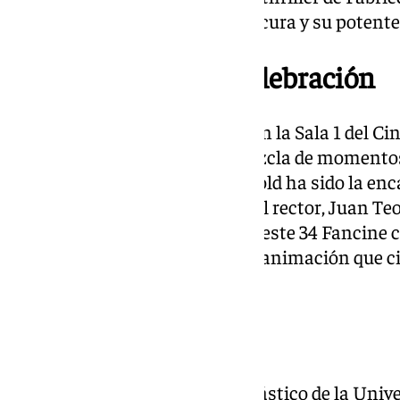
los medios por su atmósfera oscura y su potente
Una noche para la celebración
La gala de clausura, celebrada en la Sala 1 del Ci
edición de Fancine con una mezcla de momentos 
La polifacética actriz Clara Ingold ha sido la en
el que también ha intervenido el rector, Juan Te
calle Alcazabilla se ha apagado este 34 Fancine
caracol, una preciosa fábula de animación que ci
en la UMA.
Sobre Fancine
Fancine, el festival de cine fantástico de la Uni