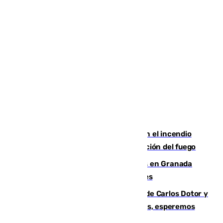
Activado el nivel 2 de emergencia en el incendio
forestal de Niebla por la compleja evolución del fuego
Controlado un incendio de rastrojos en Granada
junto a la autovía y al Callejón de Nogales
Juanfran Funes, sobre las lesiones de Carlos Dotor y
Fernando Calero: “Estamos preocupados, esperemos
que no sea nada”