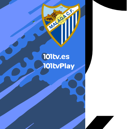
X-twitter