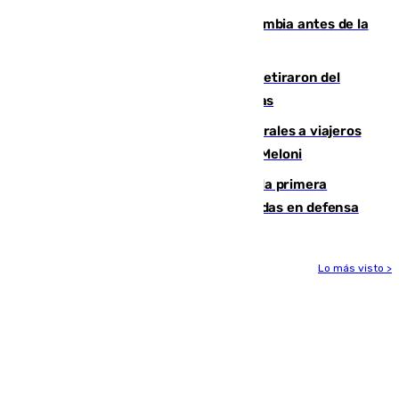
Felipe VI refuerza los lazos con Colombia antes de la
llegada del nuevo presidente
Fernando Calero y Carlos Dotor se retiraron del
encuentro contra el Ceuta con molestias
España restablece controles temporales a viajeros
procedentes de Italia como repuesta a Meloni
El Málaga cae ante el Ceuta y suma la primera
derrota de la pretemporada dejando dudas en defensa
Lo más visto >
Más noticias
Ver más >