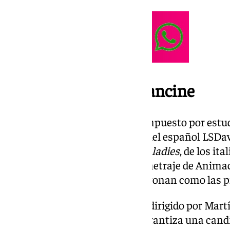
Más galardones en Fancine
El Jurado Joven de Fancine, compuesto por estud
Málaga, ha premiado a
Simon
, del español LSDa
Imagen Real, y a
Impossible Maladies
, de los it
Tambellini, como Mejor Cortometraje de Animac
dotación de 3.000 euros y se coronan como las p
Además,
To Bird or Not to Bird
, dirigido por Mar
con el Méliès de Plata, que le garantiza una can