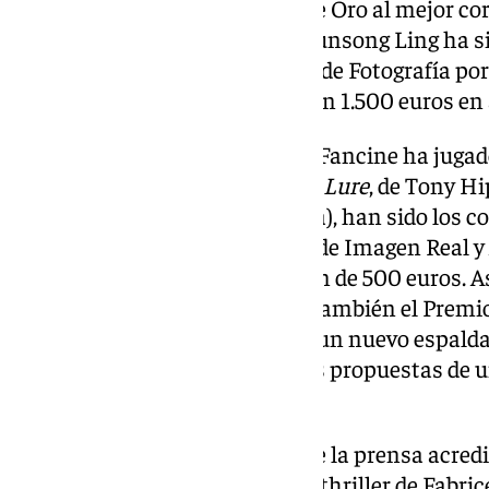
Fancine al prestigioso Méliès de Oro al mejor co
Por su parte, el director chino Junsong Ling ha 
RC Service a la Mejor Dirección de Fotografía po
Blossoming, Fruiting
, dotado con 1.500 euros en 
Y, como cada año, el público de Fancine ha jugad
selección de los ganadores.
The Lure
, de Tony Hi
Wonder
‘
, de Nina Gantz (Bélgica), han sido los c
espectadores en las categorías de Imagen Real 
obteniendo ambas una dotación de 500 euros. 
reafirmado su éxito al llevarse también el Premio
Largometraje (1.000 euros), en un nuevo espalda
fancinero hacia las irreverentes propuestas de un
festival.
En cuanto al reconocimiento de la prensa acredi
recaído en
Maldoror
, el intenso thriller de Fabr