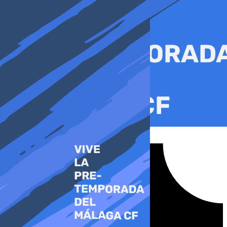
Ir
al
contenido
Tiktok