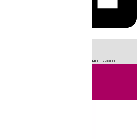
HOY
|
Fútbol
Primera División
Crisis Migratoria en Ceuta
LaLiga
Sucesos
Andalucía