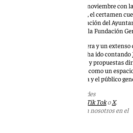
año su 34 edición del 13 al 21 de noviembre con l
hilo conductor. En esta ocasión, el certamen cue
Fundación Unicaja y la colaboración del Ayunta
Provincial, Málaga Procultura y la Fundación Ge
Con más de 80 títulos en cartelera y un extenso 
paralelas, la programación que ha ido contando
una amplia variedad de géneros y propuestas dirig
gustos, consolidando a Fancine como un espacio
para la comunidad universitaria y el público gen
Más noticias de
101TV
en las redes
sociales:
Instagram
,
Facebook
,
Tik Tok
o
X
.
Puedes ponerte en contacto con nosotros en el
correo
informativos@101tv.es