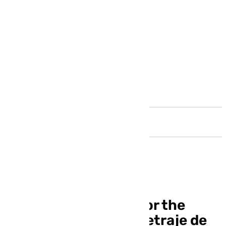
Andalucía
‘Death is a Problem for the
Living’, mejor largometraje de