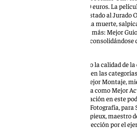
Largometraje, dotado con 9.000 euros. La pelícu
nacional en Fancine, ha conquistado al Jurado Of
sobre la relación entre la vida y la muerte, salp
obra ha sumado dos galardones más: Mejor Guion,
Mejor Actor para Pekka Strang, consolidándose 
triunfadoras de esta edición.
El jurado también ha reconocido la calidad de l
un
body horror
que ha arrasado en las categorías
Mejores Efectos Especiales y Mejor Montaje, mi
Edith Proust, ha sido distinguida como Mejor Actr
también ha obtenido representación en este pod
recibido los galardones a Mejor Fotografía, para
Sonora. Por último, Quentin Dupieux, maestro de
ha llevado el premio a Mejor Dirección por el eje
El segundo acto
.