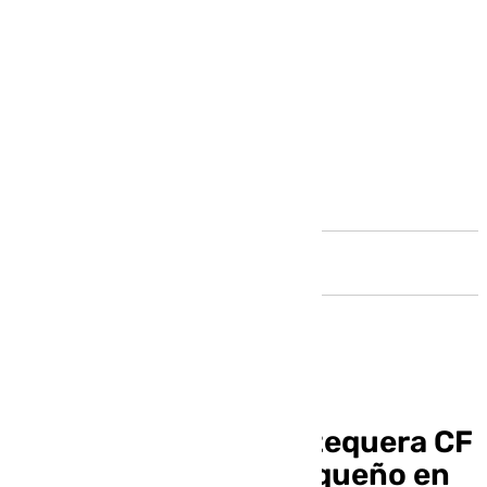
Andalucía
Derbi andaluz del Antequera CF
con el Atlético Sanluqueño en