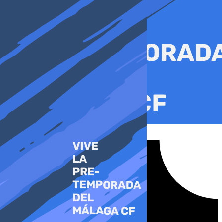
Ir
al
contenido
Tiktok