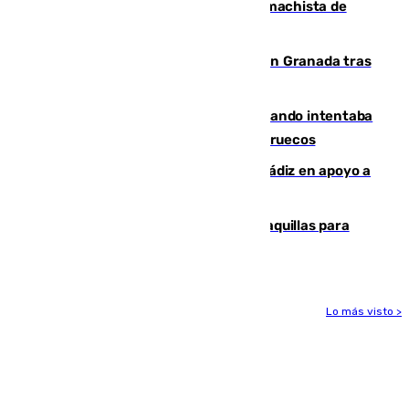
Pedro Sánchez condena el crimen machista de
Benahavís
Angustioso rescate de una familia en Granada tras
caer su coche por un terraplén
Fallece un joven tras caer al mar cuando intentaba
entrar en parapente a Ceuta desde Marruecos
CIES NO moviliza a la provincia de Cádiz en apoyo a
la respuesta humanitaria de Ceuta
El mercado de Jerez refrigera sus taquillas para
facilitar las compras a sus visitantes
Lo más visto >
Más noticias