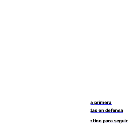
El Málaga cae ante el Ceuta y suma la primera
derrota de la pretemporada dejando dudas en defensa
Marruecos, la principal baza de Infantino para seguir
al frente de la FIFA