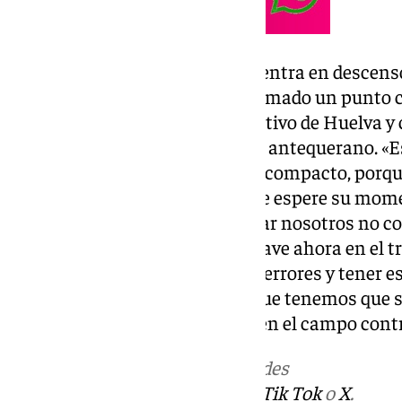
El Atlético Sanluqueño se encuentra en descenso
buenos envites en los que ha sumado un punto c
Nuevo Colombino con el Recreativo de Huelva y c
al rival el entrenador del cuadro antequerano. «
tengamos un rival que sea muy compacto, porqu
Salmerón. Espero un equipo que espere su mom
cometamos algún error. Intentar nosotros no co
manejar todos los detalles es clave ahora en el
estamos e intentar no cometer errores y tener e
Le hemos dicho los jugadores que tenemos que s
nuestro campo y contundente en el campo contr
Más noticias de
101TV
en las redes
sociales:
Instagram
,
Facebook
,
Tik Tok
o
X
.