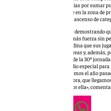
todos los equipos tienen urgencias por sumar pu
abajo de la tabla o a mantenerse en la zona de pri
objetivos importantes como un ascenso de categ
La formación blanquiverde está demostrando que 
recibe un golpe, se levanta con más fuerza sin per
importantísimo para Javier Medina que sus juga
sean contundentes en ambas áreas y, además, par
encuentro en tierras gaditanas de la 30ª jornad
Una semana bonita en un estadio especial para 
partido como entrenador y llegamos el año pas
delicada que la que llegamos ahora, que llegamos 
tenemos que seguir luchando por ella», comenta