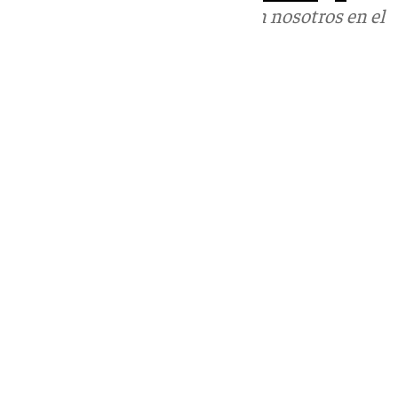
Puedes ponerte en contacto con nosotros en el
correo
informativos@101tv.es
Tags:
Últimas noticias