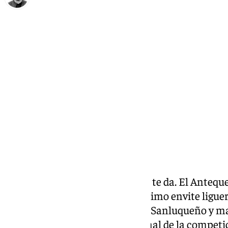
Eduardo Villalón
viernes, 28 marzo 2025, 14:41
Compartir:
El fútbol a veces te quita y otras te da. El Anteq
Maulí ante el Algeciras, en el último envite ligu
un gran partido ante el Atlético Sanluqueño y m
con una victoria. En el tramo final de la competi