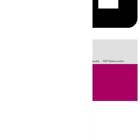
HOY
|
Fútbol
Primera División
LaLiga
Crisis Migratoria en Ceuta
101 Televisión
Andalucía