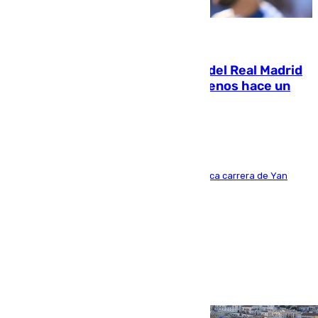
07.08.2026
El fichaje más caro de la historia del Real Madrid
costaba 105 millones de euros menos hace un
año y jugaba en Leganés
Del filial pepinero a récord absoluto: la meteórica carrera de Yan
Diomande en solo doce meses