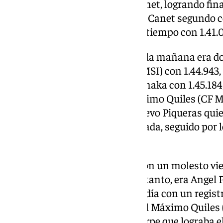
décimas el mejor registro de Canet, logrando fina
de la tabla de tiempos con Aron Canet segundo c
Baltus marcaba el tercer mejor tiempo con 1.41.
En Moto3, la primera sesión de la mañana era d
Piqueras (Frinsa MT Helmets-MSI) con 1.44.943,
equipo el japonés Ryusei Yamanaka con 1.45.184,
tiempo era para el español Máximo Quiles (CF M
En la segunda sesión, era de nuevo Piqueras qui
afianzaba su liderado de la jornada, seguido por 
sevillano José Antonio Rueda.
La tercera y definitiva sesión, con un molesto vi
tiempos no se mejorasen y por tanto, era Angel P
esta tanda, el mejor tiempo del día con un regist
tiempo para el también español Máximo Quiles 
la terna de españoles Alvaro Carpe que lograba e