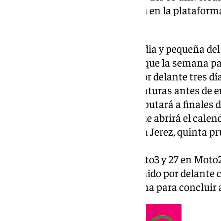
el día de hoy durante la mañana en la plataforma
Frontera
.
Y es que las categorías intermedia y pequeña del
diferencia de la categoría reina que la semana p
de pretemporada, tienen aún por delante tres día
perfilar y poner a punto las monturas antes de e
rumbo a Tailandia donde se disputará a finales d
gran premio de la temporada que abrirá el calenda
ancho del mundo con parada en Jerez, quinta pr
próximos días 25 al 27 de abril.
26 pilotos en la categoría de Moto3 y 27 en Moto2
en las tres sesiones que han tenido por delante 
comienzo a las diez de la mañana para concluir a 