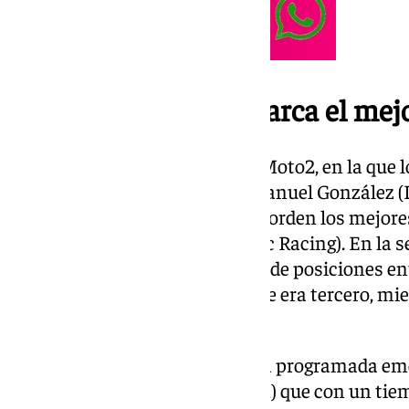
El piloto brasileño marca el mej
Abría la prueba la categoría de Moto2, en la que
(Fantic Racing) con 1.41.318 y Manuel González 
con 1.41.454 marcaban por este orden los mejores 
piloto belga Barry Baltus (Fantic Racing). En la
protagonistas con intercambio de posiciones ent
segundo, y Manuel González que era tercero, mi
quien comandaba la sesión.
Sin embargo, en la última tanda programada emer
Moreira (Italtrans Racing Team) que con un tiem