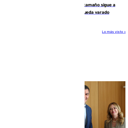
Susto en Marbella: un atún de gran tamaño sigue a
un bañista hasta la orilla de la playa y queda varado
Lo más visto >
Más noticias
Ver más >