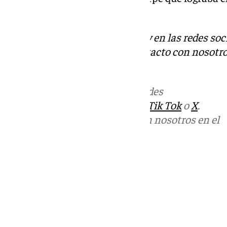
1.44.912.
Descubre más noticias de 101Tv en las redes soc
Tok
o
X
. Puedes ponerte en contacto con nosotro
informativos@101tv.es
Más noticias de
101TV
en las redes
sociales:
Instagram
,
Facebook
,
Tik Tok
o
X
.
Puedes ponerte en contacto con nosotros en el
correo
informativos@101tv.es
Tags:
Últimas noticias