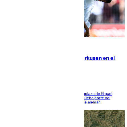
08.08.2026
El Sevilla se desinfla ante el Leverkusen en el
último ensayo (1-2)
El conjunto de Luis García se adelantó con un golazo de Miguel
Sierra y ofreció buenas sensaciones durante buena parte del
encuentro, pero acabó cediendo ante el empuje alemán