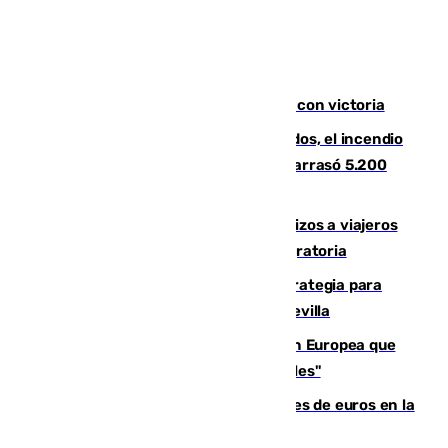
El Granada cierra su puesta a punto con victoria
Un mes de la tragedia de Los Gallardos, el incendio
que acabó con la vida de 14 personas y arrasó 5.200
hectáreas
España establece controles fronterizos a viajeros
procedentes de Italia por la presión migratoria
El Ayuntamiento desarrolla una estrategia para
recuperar la identidad patrimonial de Sevilla
España e Italia garantizan a la Unión Europea que
sus controles fronterizos son "temporales"
Sevilla ha invertido más de 6 millones de euros en la
transformación de su casco histórico