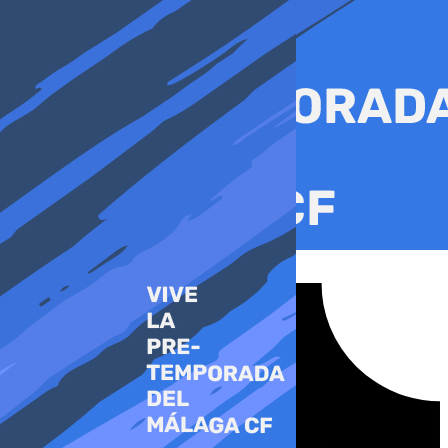
Ir
al
contenido
Tiktok