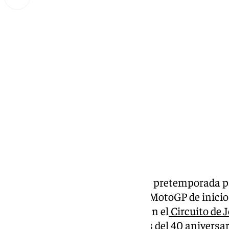
Lynx Devs
miércoles, 19 febrero 2025, 14:23
Compartir:
Los últimos entrenamientos de pretemporada pa
Moto3 antes de que el mundial MotoGP de inici
curso, arrancaron este martes en el
Circuito de 
con la presentación de los actos del 40 aniversa