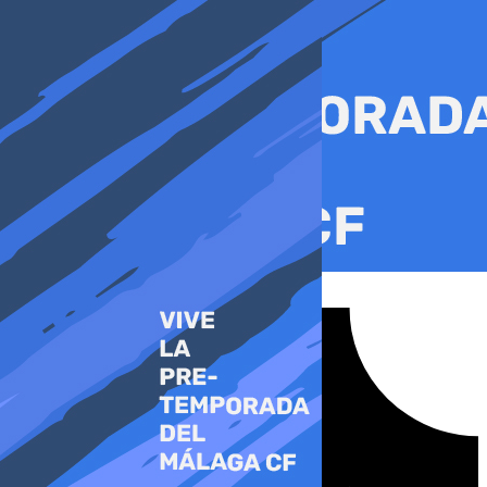
Ir
al
contenido
Tiktok