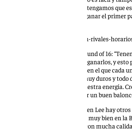
fines de semana. Esto hace que tengamos que e
partido. Lo más importante es ganar el primer p
mandar una señal”.
https://www.101tv.es/estos-son-rivales-horario
Compromisos como local en Round of 16: “Tenem
primeros partidos en casa para ganarlos, y esto 
para el comienzo de este grupo, en el que cada u
la Final Four. Los equipos son muy duros y todo
marcamos el nivel de juego y nuestra energía. C
en el pabellón podemos mostrar un buen balonce
Manisa Basket: “Además de Saben Lee hay otros 
Son un equipo que está jugando muy bien en la B
doméstica, pero son jugadores con mucha calid