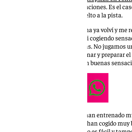
algunos jugadores sumen sensaciones. Es el caso
semanas fuera del grupo, ha vuelto a la pista.
Estado físico: “La pasada semana ya volví y me r
algunos minutos en Girona y fui cogiendo sensac
volver después de cinco semanas. No jugamos u
tenido ahora tiempo para entrenar y preparar el 
de la BCL y ojalá lo hagamos con buenas sensaci
Retorno de la BCL: “Los chicos han entrenado m
donde no hemos jugado la BCL, han cogido muy 
estamos preparados. El grupo no es fácil y tampo