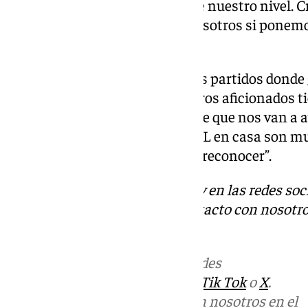
nuestro juego y jugar al 100% de nuestro nivel. C
muchos más problemas con nosotros si ponemos
intensidad”.
Afición: “Se empiezan a jugar los partidos donde
nuestra gente va a venir. Nuestros aficionados t
cuándo apretar y estoy seguro de que nos van a
los primeros dos partidos de BCL en casa son m
aficionados seguro que lo van a reconocer”.
Descubre más noticias de 101Tv en las redes soc
Tok
o
X
. Puedes ponerte en contacto con nosotro
informativos@101tv.es
Más noticias de
101TV
en las redes
sociales:
Instagram
,
Facebook
,
Tik Tok
o
X
.
Puedes ponerte en contacto con nosotros en el