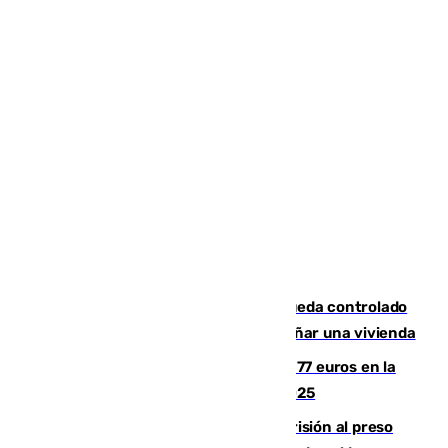
El incendio forestal de San Roque queda controlado
tras obligar a evacuar a 19 familias y dañar una vivienda
Los malagueños gastarán de media 77 euros en la
Feria de Málaga 2026, menos que en 2025
El Supremo ratifica los 17 años de prisión al preso