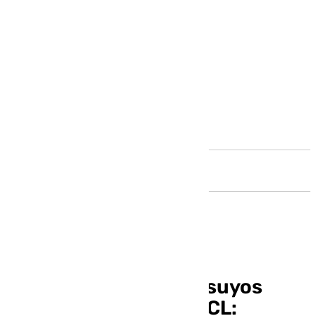
Andalucía
Djedovic quiere a los suyos
enchufados para la BCL: