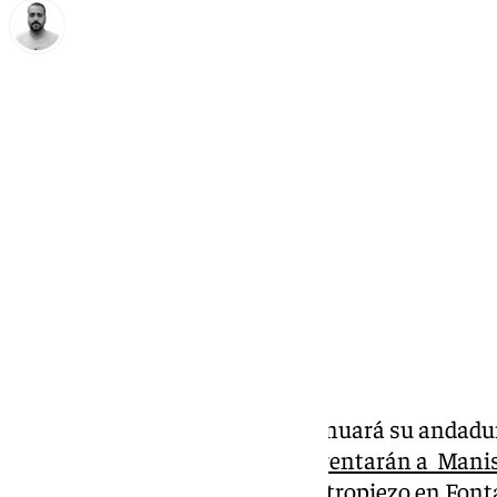
Pedro Jiménez
martes, 28 enero 2025, 16:40
Compartir:
Este miércoles el Unicaja continuará su andadu
Round of 16.
Los cajistas se enfrentarán a Mani
servir para reivindicarse tras el
tropiezo en Font