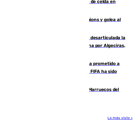
que mató estrangulado a su compañero de celda en
Morón
El Betis supera el examen de Champions y golea al
Arsenal en Dublín (1-3)
Golpe internacional al narcotráfico: desarticulada la
red que introdujo 21 toneladas de cocaína por Algeciras,
Málaga y Valencia
El Gobierno niega que Infantino haya prometido a
Marruecos la final del Mundial 2030: "La FIFA ha sido
tajante"
Podemos y Sumar piden expulsar a Marruecos del
Mundial de 2030 tras la crisis de Ceuta
Lo más visto >
Más noticias