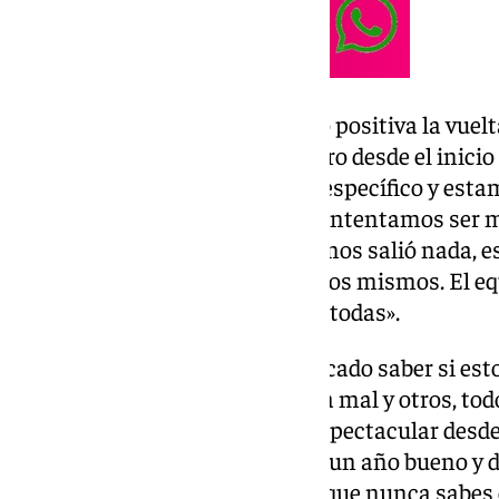
Cómo ve al equipo: «Está siendo positiva la vue
al principio tenía mis dudas, pero desde el inici
equipo. Tenemos un ADN muy específico y esta
muy rocoso. Este año, además, intentamos ser m
excepto el día del Elche, que no nos salió nada,
Intentamos siempre ser nosotros mismos. El eq
clara y un camino. Vamos a por todas».
Momento personal: «Es complicado saber si est
He tenido años donde todo salía mal y otros, todo
muchas vueltas, aquí ha sido espectacular desde
besar el salto. Lo mismo te sale un año bueno y 
confiar mucho en ti mismo porque nunca sabes c