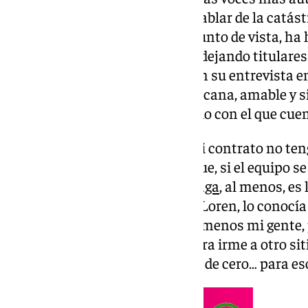
Galilea. El central, además de hablar de la catás
la DANA y dejar su particular punto de vista, ha 
malaguista y de la suya propia, dejando titulare
como blanquiazul. El jugador, en su entrevista e
como lo que es, una persona cercana, amable y sinc
proyecta ese magnífico vestuario con el que cuent
Renovación automática: «En mi contrato no ten
por partidos. Lo que sí creo es que, si el equipo 
de seguir un año más en el
Málaga
, al menos, es
Tengo muy buena relación con Loren, lo conocía 
muy bien, es cierto que echo de menos mi gente,
han acogido todos muy bien, para irme a otro si
cogerme las maletas y empezar de cero… para es