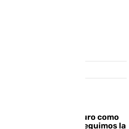
Andalucía
Einar Galilea y su futuro como
malaguista: «Si conseguimos la