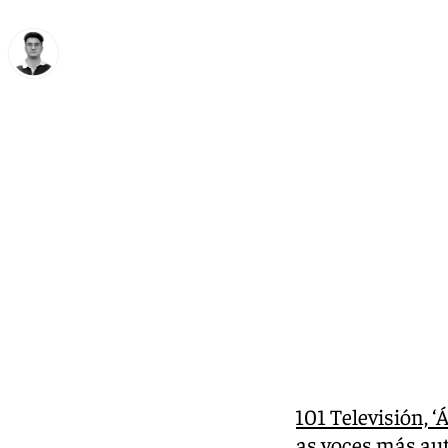
Ignacio Pérez
lunes, 4 noviembre 2024, 22:45
Compartir:
En el día de hoy, el programa
de 101 Televisión, ‘
privilegio de contar con una de las voces más au