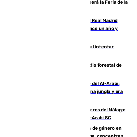
Talleres, escape room y música: así será la Feria de la
Juventud Cofrade de Málaga
El fichaje más caro de la historia del Real Madrid
costaba 105 millones de euros menos hace un año y
jugaba en Leganés
Ceuta suma 82 fallecidos en el mar al intentar
cruzar la frontera española
Huelva eleva a emergencia el incendio forestal de
Niebla
Juanfran Funes, sobre el duro juego del Al-Arabi:
“Por momentos nos hemos metido en una jungla y era
hasta peligroso”
Ya se han estrenado los tres delanteros del Málaga:
Eneko Jauregui, bigoleador contra el Al-Arabi SC
35 mujeres asesinadas por violencia de género en
España en este 2026: Andalucía y Málaga, concentran