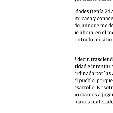
Su salida al extranjero: «A esas edades (tenía 24
daba miedo el hecho de irme de mi casa y conocer
Esto último es lo más complicado, aunque me defe
entender, adelante. Es verdad que ahora, en el 
estoy mucho mejor aquí, he encontrado mi sitio 
me ha acogido perfectamente».
DANA en Valencia: «No sé ni qué decir, trasciend
gustaría mandar nuestra solidaridad e intentar a
Creo que debería estar mejor coordinada por las
no recaiga solo en la voluntad del pueblo, porque
estamos en un país en vías de desarrollo. Noso
a Valencia, imaginábamos que no íbamos a jugar
pensábamos que sólo iban a ser daños materiales 
estos casos, se queda a un lado».