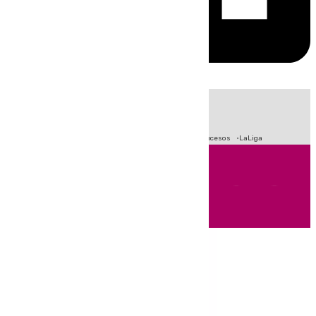
HOY
|
Fútbol
Primera División
Crisis Migratoria en Ceuta
Sucesos
LaLiga
Andalucía