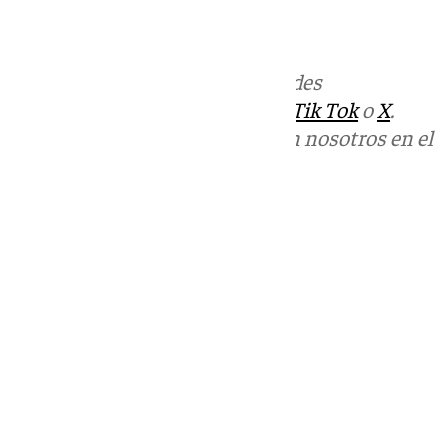
Más noticias de
101TV
en las redes
sociales:
Instagram
,
Facebook
,
Tik Tok
o
X
.
Puedes ponerte en contacto con nosotros en el
correo
informativos@101tv.es
Tags:
Últimas noticias