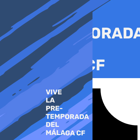
Ir
al
contenido
Tiktok