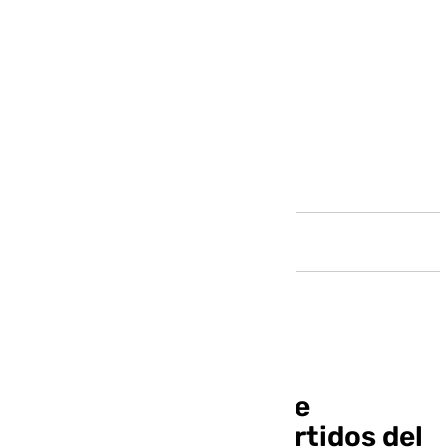
Andalucía
El aforo del Estadio de
Atletismo para los partidos del