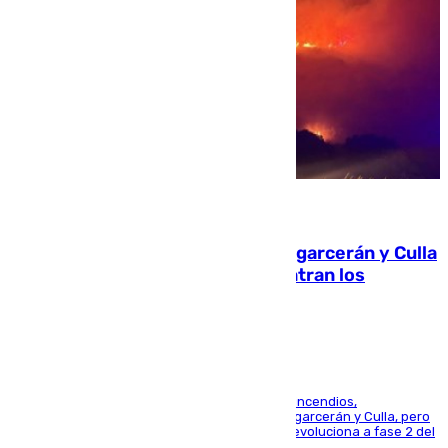
08.08.2026
Incendios de Castellón: Sierra Engarcerán y Culla
evolucionan positivamente y centran los
esfuerzos en Tírig
La UME se suma al operativo de control de los incendios,
progresando adecuadamente los de Sierra Engarcerán y Culla, pero
centrando todo el empeño en el de Culla, que evoluciona a fase 2 del
PEIF