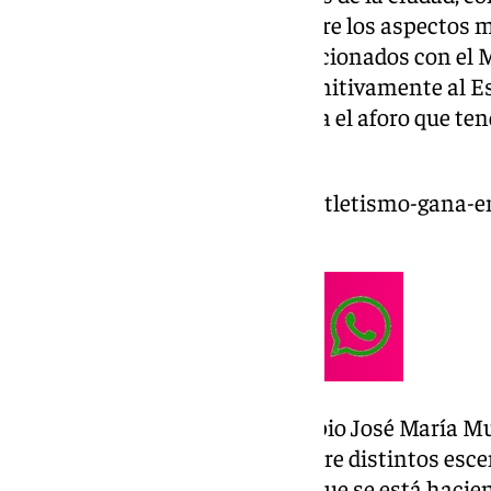
Antonio Jesús López Nieto. Entre los aspectos 
intervención, sobresale los relacionados con el 
Málaga CF
deberá mudarse definitivamente al Es
aspectos a tener en cuenta sería el aforo que ten
que sigue sin definirse.
https://www.101tv.es/estadio-atletismo-gana-e
malaga-cf/
Tal y como ha asegurado el propio José María Mu
Málaga, se sigue trabajando sobre distintos esce
las catas y uno de los estudios que se está hacien