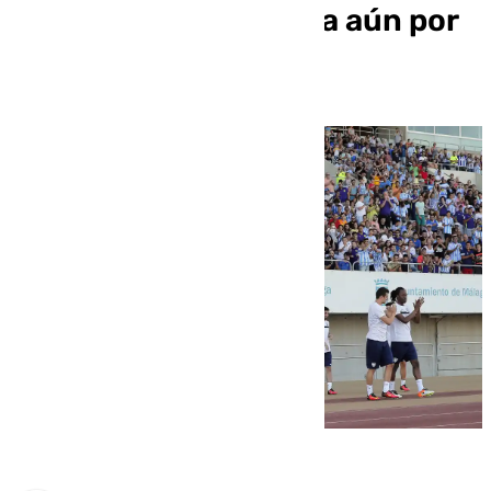
Málaga, una incógnita aún por
definirse