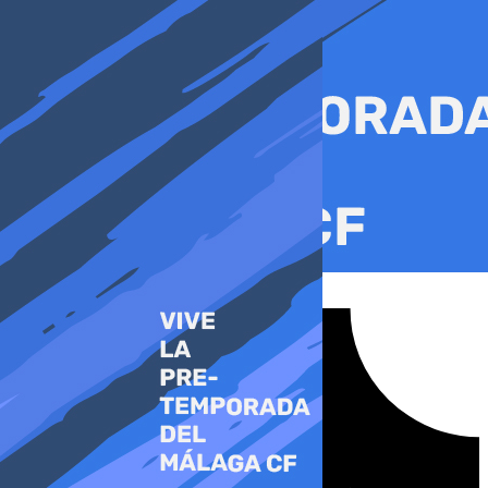
Ir
al
contenido
Tiktok