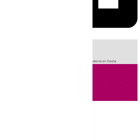
HOY
|
Sucesos
Fútbol
LaLiga
Primera División
Crisis Migratoria en Ceuta
Andalucía