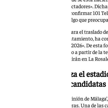
de 25.500, 27.000 o 28.000 espectadores». Dicha
estimaciones, como ha podido confirmar 101 Tele
que aún se desconoce el aforo, algo que preocup
En cuanto a la fecha marcada para el traslado def
Concejal de Deportes en el Ayuntamiento, ha c
realizará: «Será en el verano del 2026». De esta 
jugará en el Estadio de Atletismo a partir de la
significa que los de Pellicer seguirán en La Ros
La empresa que realiza el estad
Zaragoza, una de las candidatas
Tal y como ha informado ‘La Opinión de Málaga’,
empresas para realizar estas obras. Una de las