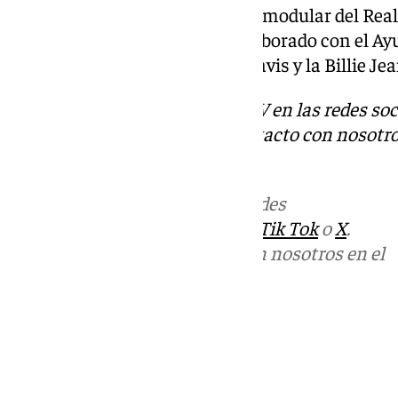
de realizar las obras del estadio modular del Rea
montaje, dicha firma ya ha colaborado con el Ay
distintas pistas para la Copa Davis y la Billie Je
Descubre más noticias de 101TV en las redes soc
Tok
o
X
. Puedes ponerte en contacto con nosotro
informativos@101tv.es
Más noticias de
101TV
en las redes
sociales:
Instagram
,
Facebook
,
Tik Tok
o
X
.
Puedes ponerte en contacto con nosotros en el
correo
informativos@101tv.es
Tags:
Últimas noticias