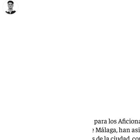
Ignacio Pérez
lunes, 31 marzo 2025, 13:21
Compartir:
En la presentación de una ‘Guía para los Aficiona
realizado en el Ayuntamiento de Málaga, han asi
los equipos más representativos de la ciudad, 