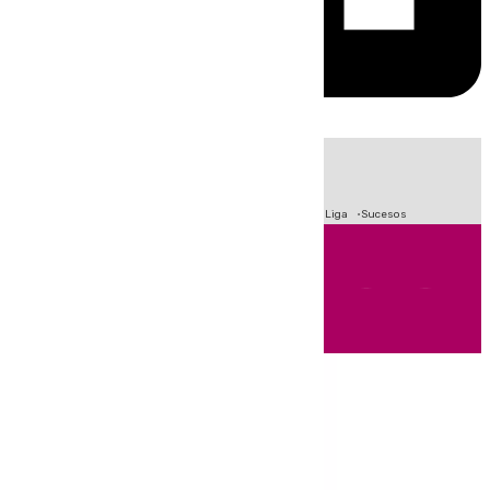
HOY
|
Fútbol
Primera División
Crisis Migratoria en Ceuta
LaLiga
Sucesos
Andalucía