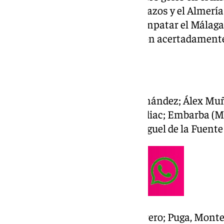
reaccionó el Málaga con dos golazos y el Almería d
descuento. A punto estuvo de empatar el Málaga s
juego Chupete, al que le anularon acertadamente e
Ficha técnica:
UD Almería (3): Andrés Fernández; Álex Muño
Horta (Gui Guedes; 72′), Zodiac; Embarba (Mo
(Baptistao; 72′), Arribas; Miguel de la Fuente 
Málaga CF (2): Alfonso Herrero; Puga, Montero 