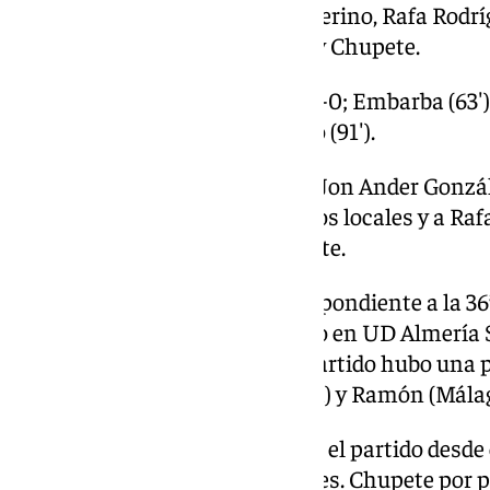
Dotor (Ramón; 92′), Izan Merino, Rafa Rodríg
64′), Joaquín (Haitam; 81′) y Chupete.
Goles: 1-0; Embarba (50′), 2-0; Embarba (63′),
Haitam (84′), 3-2; Baptistao (91′).
Árbitro: El colegiado vasco Jon Ander Gonzá
y Thalys (97′) por parte de los locales y a Raf
Puga (92′) en el lado visitante.
Incidencias: Partido correspondiente a la 3
HYPERMOTION, disputado en UD Almería S
espectadores. Al final del partido hubo una
la roja Chirino (UD Almería) y Ramón (Málag
La igualdad de instalaba en el partido desde
tardarían en tener ocasiones. Chupete por p