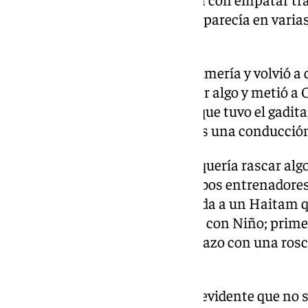
mientras que Alfonso Herrero aparecía en varia
distancia mínima.
Supo pescar en río revuelto el Almería y volvió a
Funes estaba obligado a cambiar algo y metió a O
maravillas, pues en la primera que tuvo el gadi
trallazo desde fuera del área tras una conducción
El gol le dio alas al Málaga, que quería rascar alg
equipos buscaban marcar y ambos entrenadores
Funes apostaba por darle entrada a un Haitam q
meses después. Como ocurriera con Niño; primer
dentro. El extremo anotó un golazo con una rosca
en los minutos finales (2-2).
El partido estaba caliente y era evidente que no 