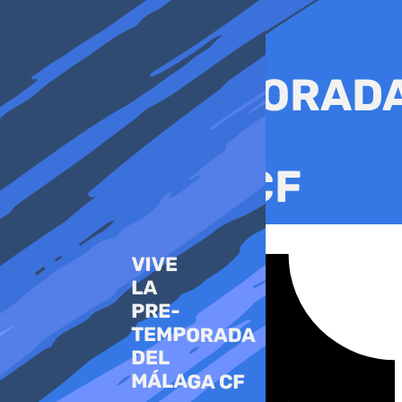
Ir
al
contenido
Tiktok