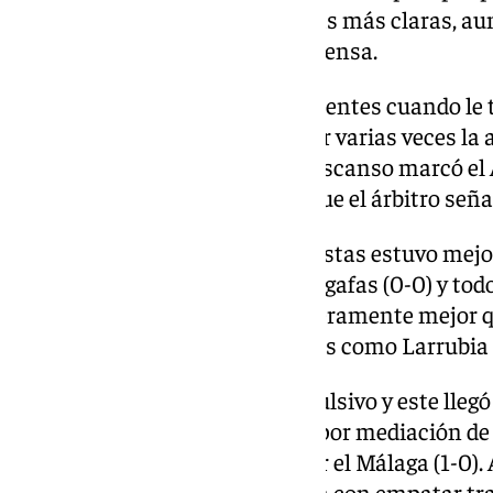
lado almeriense tuvieron las más claras, a
salvaban la papeleta en defensa.
Los dos defendían con uñas y dientes cuando le 
Ander González sacaba a pasear varias veces la a
el encuentro. Justo antes del descanso marcó el
dentro de cabeza en el 39’, aunque el árbitro señ
Tras ese susto para los malaguistas estuvo mejor
llegó al descanso con resultado gafas (0-0) y tod
Los malaguistas estuvieron ligeramente mejor q
en falta a jugadores importantes como Larrubia
El partido necesitaba de un revulsivo y este llegó
almerienses anotaron en e 50′ por mediación d
defendida de forma blandita por el Málaga (1-0). 
partido. Joaquín Muñoz avisaba con empatar tra