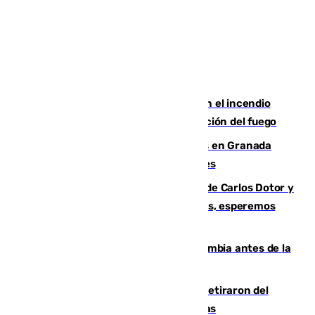
Activado el nivel 2 de emergencia en el incendio
forestal de Niebla por la compleja evolución del fuego
Controlado un incendio de rastrojos en Granada
junto a la autovía y al Callejón de Nogales
Juanfran Funes, sobre las lesiones de Carlos Dotor y
Fernando Calero: “Estamos preocupados, esperemos
que no sea nada”
Felipe VI refuerza los lazos con Colombia antes de la
llegada del nuevo presidente
Fernando Calero y Carlos Dotor se retiraron del
encuentro contra el Ceuta con molestias