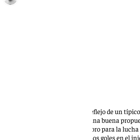
Pedro Jiménez
domingo, 19 abril 2026, 23:17
Compartir:
El
Almería-Málaga
ha sido un reflejo de un típic
hasta el final, dos equipos con una buena propues
Almería se llevó tres puntos de oro para la lucha
ganando el conjunto local con dos goles en el ini