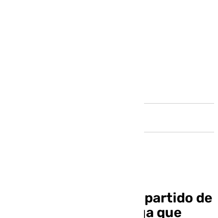
Andalucía
El Almería se lleva un partido de
playoff ante un Málaga que