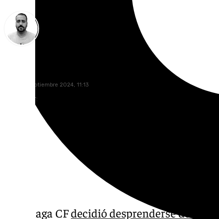
Pedro Jiménez
jueves, 5 septiembre 2024, 11:13
Compartir:
El Málaga CF
decidió desprenderse de dos f