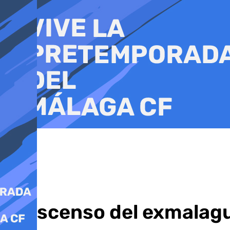
Ir
al
contenido
El ascenso del exmalagu