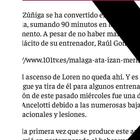
Loren Zúñiga se ha convertido en el punta t
Castilla, sumando 90 minutos en los partid
el momento. A pesar de no haber marcado aú
beneplácito de su entrenador, Raúl Gonzále
https://www.101tv.es/malaga-ata-izan-meri
Pero el ascenso de Loren no queda ahí. Y es
merengue ya tira de él para algunos entrena
la sesión de este pasado miércoles fue una 
Carlo Ancelotti debido a las numerosas baja
internacionales y lesiones.
No es la primera vez que se produce este as
ya ocurrió en pretemporada al haber varios