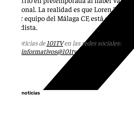
vacacional. La realidad es que Loren Zúñiga,
primer equipo del Málaga CF, está encontran
madridista.
Más noticias de
101TV
en las redes sociales:
Ins
correo
informativos@101tv.es
Tags:
Últimas noticias