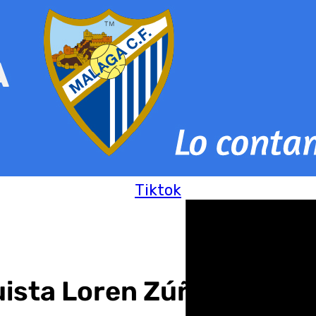
Tiktok
ista Loren Zúñiga en el 