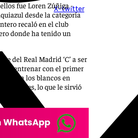
ellos fue Loren Zúñiga -
X-twitter
quiazul desde la categoría
ntero recaló en el club
pero donde ha tenido un
te del Real Madrid ‘C’ a ser
legar a entrenar con el primer
dos con los blancos en
ocho goles, lo que le sirvió
ada.