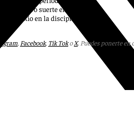
 que no tuvo suerte en el
do su sitio en la disciplina
tagram
,
Facebook
,
Tik Tok
o
X
. Puedes ponerte en 