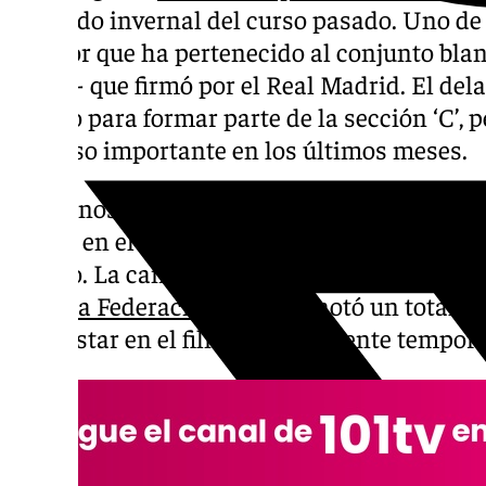
mercado invernal del curso pasado. Uno de 
jugador que ha pertenecido al conjunto blan
alevín- que firmó por el Real Madrid. El dela
blanco para formar parte de la sección ‘C’, 
ascenso importante en los últimos meses.
En menos de un año ha pasado de formar par
un fijo en el filial madridista, e incluso a l
equipo. La campaña pasada disputó 16 parti
Tercera Federación
, donde anotó un total de 
para estar en el filial en la presente tempor