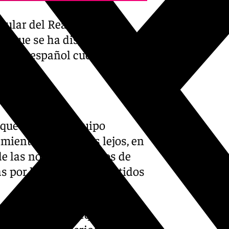
itular del Real Madrid
os que se ha disputado hasta
n, el español cuenta con el
z.
no-hasta/
 que el primer equipo
mientos. Sin ir más lejos, en
de las novedades de los de
s por la ventana de partidos
censo al primer equipo, pues
 jugadores en periodo