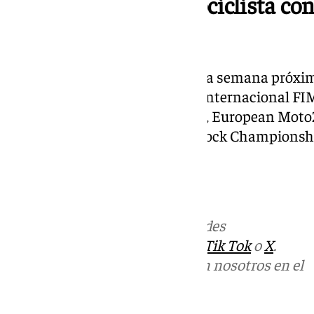
La competición motociclista con
de semana
La competición sigue su curso la semana próxima
Nieto que recibirá el certamen internacional FIM
JuniorGP World Championship, European Moto
Talent Cup y European Superstock Championship
gratuita.
Más noticias de
101TV
en las redes
sociales:
Instagram
,
Facebook
,
Tik Tok
o
X
.
Puedes ponerte en contacto con nosotros en el
correo
informativos@101tv.es