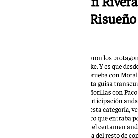
(Superbike), Juan Rivera
Juan Francisco Risueño
300
Erik Morillas y Paco Morales fueron los protagon
el programa, la clase de Superbike. Y es que desde
resto comandando Morillas la prueba con Morales
oportunidad de rebasarlo. De esta guisa transcur
proclamándose vencedor Erik Morillas con Paco 
Pylypenko en tercer lugar. La participación an
última cita de la temporada en esta categoría, ve
Motor, Rafael Urenda era el único que entraba po
plaza de la general y primero en el certamen an
suficientes para, sin la presencia del resto de c