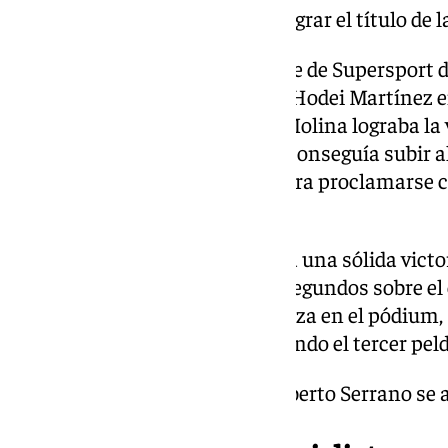
luchaban por el campeonato, lograr el título de l
Avanzaba la jornada con la clase de Supersport
por delante de Eric Molina con Hodei Martínez en
clasificación del andaluz, Eric Molina lograba la
Bargas, mientras Sergio López conseguía subir a
lograr los puntos suficientes para proclamars
de Supersport.
Juan Francisco Risueño lograba una sólida victo
ventaja en línea de meta de 11 segundos sobre e
los que finalmente tomaron plaza en el pódium,
segundo y Rubén Montero copando el tercer peld
En la copa BMW-Iberia Cup, Alberto Serrano se ad