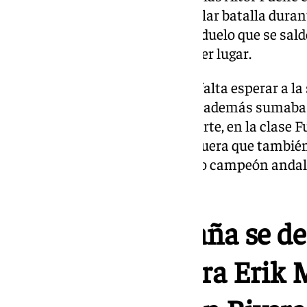
Dios Donaire, tenía una particular batalla duran
manga. Un bonito y competido duelo que se saldó
segundo y Antonio Baca en tercer lugar.
Con estos resultados, no hacía falta esperar a l
al campeón que era Puche, (que además sumaba e
Donaire subcampeón. Por su parte, en la clase Fue
correspondía a Juan Carlos Higuera que también 
segunda manga, siendo el nuevo campeón andal
que fue segundo.
La Copa de España se de
con victorias para Erik 