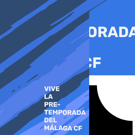
Ir
al
contenido
Tiktok