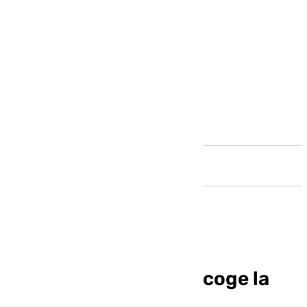
Andalucía
El Circuito de Jerez acoge la
Copa de España