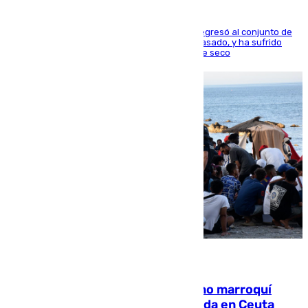
El centrocampista reconvertido en atacante regresó al conjunto de
la capital, después de salir obligado el curso pasado, y ha sufrido
una lesión que lo mantendrá un año en el dique seco
08.08.2026
Expulsado de España un ciudadano marroquí
condenado por allanar una vivienda en Ceuta