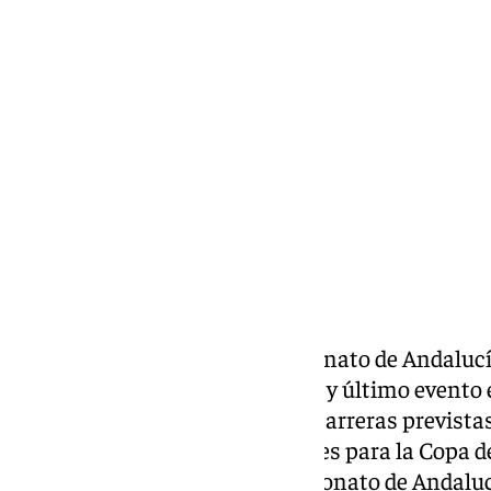
Lynx Devs
lunes, 9 septiembre 2024, 13:35
Compartir:
La Copa de España y el Campeonato de Andalucía
domingo punto final a su tercer y último evento
2024 con la disputa de las seis carreras prevista
que, por un lado, eran puntuables para la Copa 
que por otro, decidían el Campeonato de Andalu