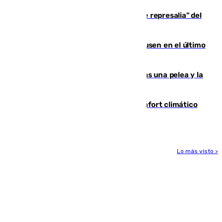
Italia responde ante las "medidas de represalia" del
Gobierno de Sánchez
El Sevilla se desinfla ante el Leverkusen en el último
ensayo (1-2)
Tensión en la prisión de Alhaurín tras una pelea y la
incautación de un punzón
Málaga contabiliza 148 zonas de confort climático
para enfrentar las altas temperaturas
Lo más visto >
Más noticias
Ver más >