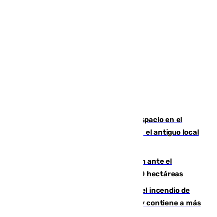
Las marca internacionales ganan espacio en el
Centro de Málaga: La Tagliatella abre en el antiguo local
de Vox Sports Bar
Moreno pide extremar la precaución ante el
incendio de Niebla, que supera las 4.000 hectáreas
340 personas más desalojadas por el incendio de
Niebla, que mantiene a 410 evacuadas y contiene a más
de 500 efectivos trabajando