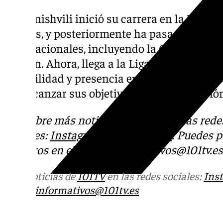
Bezhanishvili inició su carrera en la Univer
Unidos, y posteriormente ha pasado por di
internacionales, incluyendo la G League, la 
Taiwán. Ahora, llega a la Liga Endesa con el
versatilidad y presencia en la pintura al C
por alcanzar sus objetivos en la competició
Descubre más noticias de
101TV
en las rede
sociales:
Instagram
,
Facebook
o
X
. Puedes 
nosotros en el correo
informativos@101tv.es
Más noticias de
101TV
en las redes sociales:
Ins
correo
informativos@101tv.es