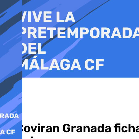
Ir
al
contenido
El Coviran Granada ficha