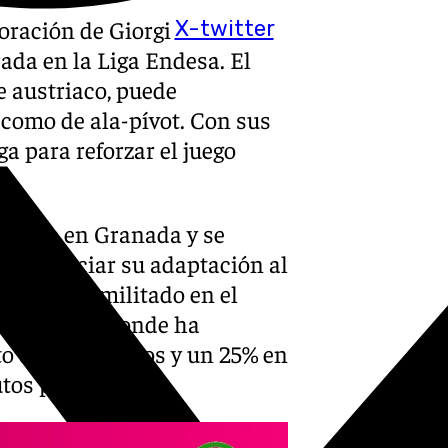
oración de Giorgi
X-twitter
rada en la Liga Endesa. El
e austriaco, puede
 como de ala-pívot. Con sus
ga para reforzar el juego
domingo en Granada y se
para iniciar su adaptación al
terior ha militado en el
A francesa, donde ha
o en tiros de dos y un 25% en
utos por partido.