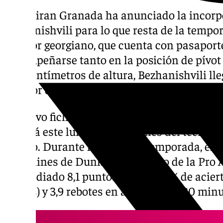
El Coviran Granada ha anunciado la incorp
Bezhanishvili para lo que resta de la tempo
jugador georgiano, que cuenta con pasaport
desempeñarse tanto en la posición de pívot
208 centímetros de altura, Bezhanishvili lle
interior del equipo dirigido por Pablo Pin.
El nuevo fichaje rojinegro aterrizará este 
pondrá este lunes a las órdenes del técnico 
equipo. Durante la presente temporada, el in
Gravelines de Dunkerque, equipo de la Pro 
promediado 8,1 puntos (con un 57% de aciert
triples) y 3,9 rebotes en algo más de 20 min