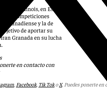
sidad de Illinois, en Estados
versas competiciones
liga canadiense y la de
 objetivo de aportar su
oviran Granada en su lucha
n.
s
ponerte en contacto con
tagram
,
Facebook
,
Tik Tok
o
X
. Puedes ponerte en 