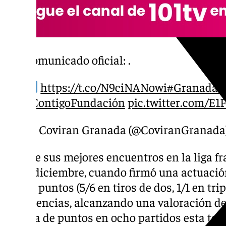
Comunicado oficial: .
https://t.co/N9ciNANowi
#GranadaEs
#ContigoFundación
pic.twitter.com/E
— Coviran Granada (@CoviranGranada
Uno de sus mejores encuentros en la liga fr
22 de diciembre, cuando firmó una actuació
con 14 puntos (5/6 en tiros de dos, 1/1 en tripl
3 asistencias, alcanzando una valoración d
decena de puntos en ocho partidos esta te