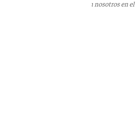
Puedes ponerte en contacto con nosotros en el
correo
informativos@101tv.es
Tags:
Cártama
Últimas noticias