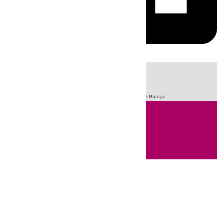
HOY
|
Fútbol
Sucesos
Primera División
Incendios
Feria de Málaga
Andalucía