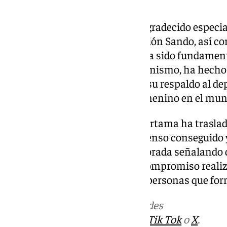
Miguel Ángel Vargas Postigo.
El club NovaCártama T.M. ha agradecido especia
patrocinador principal, Fundación Sando, así co
y Prolongo, cuyo compromiso ha sido fundamenta
consolidación del proyecto. Asimismo, ha hecho
Ayuntamiento de Cártama por su respaldo al depo
desarrollo del tenis de mesa femenino en el mun
Además, el Ayuntamiento de Cártama ha trasla
felicitación al equipo por el ascenso conseguido 
realizado durante toda la temporada señalando qu
constancia, la dedicación y el compromiso realiz
técnico, la directiva y todas las personas que for
Más noticias de
101TV
en las redes
sociales:
Instagram
,
Facebook
,
Tik Tok
o
X
.