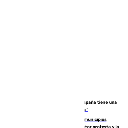
Javier Fernández: "El Gobierno de España tiene una
preocupación y una prioridad con Sevilla"
Las ferias de verano de numerosos municipios
andaluces se quedan sin cohetes: el sector protesta y la