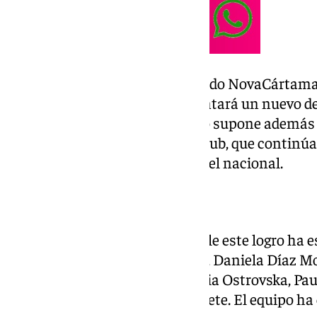
De este modo, el Fundación Sando NovaCártama 
mayor nivel competitivo y afrontará un nuevo de
próxima temporada. El ascenso supone además 
del proyecto impulsado por el club, que continú
el tenis de mesa femenino a nivel nacional.
Jugadoras de la plantilla
La plantilla que ha hecho posible este logro ha e
jugadoras Mara Cañete Medina, Daniela Díaz 
Lucía Lázaro Fernández, Nataliia Ostrovska, Pau
Rodríguez Amat y Eva Vega Cañete. El equipo ha e