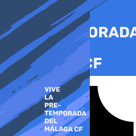
Ir
al
contenido
Tiktok