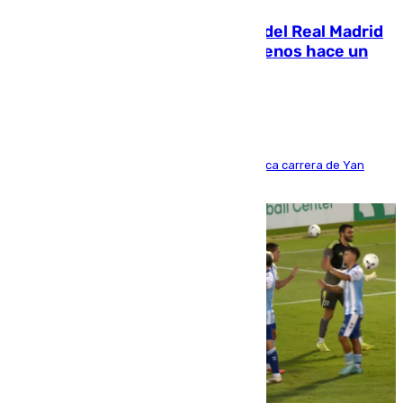
El fichaje más caro de la historia del Real Madrid
costaba 105 millones de euros menos hace un
año y jugaba en Leganés
Del filial pepinero a récord absoluto: la meteórica carrera de Yan
Diomande en solo doce meses