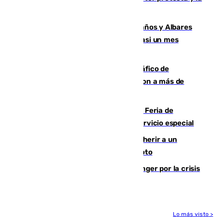
Junta mantiene el protocolo
Los ministros Marlaska, Robles, Bolaños y Albares
comparecerán por las crisis de Ceuta casi un mes
después
Cae una de las mayores redes de tráfico de
personas y droga en España: introdujeron a más de
2.000 migrantes de forma ilegal
¿Hasta qué hora abre el Metro en la Feria de
Málaga? Consulta las frecuencias del servicio especial
Detenido un hombre en Málaga por herir a un
Guardia Civil tras atropellarle con su moto
El Barça cancela un amistoso en Tánger por la crisis
en la frontera con Ceuta
Lo más visto >