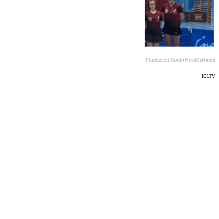
Integrantes del equipo de tenis de mesa Fundación Sando NovaCártama
101TV
101 TV
lunes, 22 junio 2026, 14:35
Compartir: