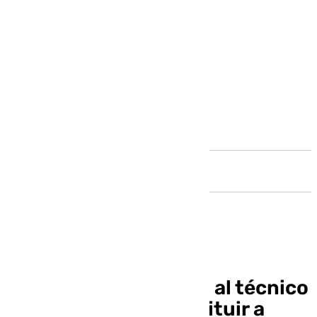
Andalucía
El Estepona contrata al técnico
Carlos Cura tras destituir a