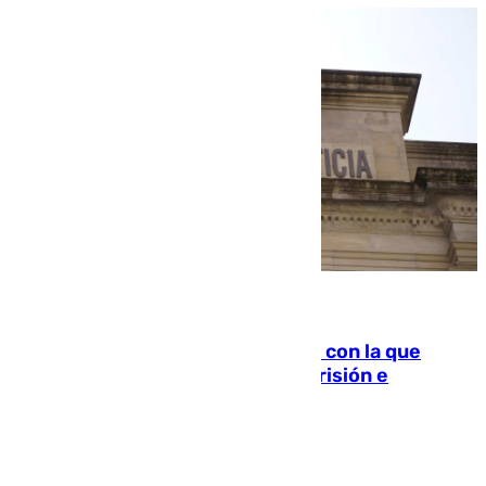
06.08.2026
Agrede sexualmente a una mujer con la que
quedó por Instagram: dos años prisión e
indemnización de 9.000 euros