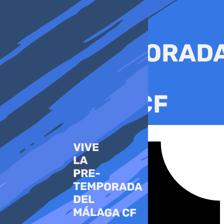
Ir
al
contenido
Tiktok