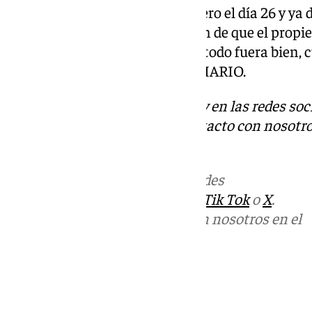
«A mí me lo comunicaron primero el día 26 y ya d
principio teníamos la sensación de que el propie
todos cuando quisiera. Aunque todo fuera bien, 
diferente…», decía Riera en OKDIARIO.
Descubre más noticias de 101Tv en las redes soc
Tok
o
X
. Puedes ponerte en contacto con nosotro
informativos@101tv.es
Más noticias de
101TV
en las redes
sociales:
Instagram
,
Facebook
,
Tik Tok
o
X
.
Puedes ponerte en contacto con nosotros en el
correo
informativos@101tv.es
Tags:
Últimas noticias