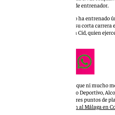
la categoría a pesar del cambio de entrenador.
El nuevo entrenador esteponero ha entrenado 
categoría de bronce, centrando su corta carrera e
incorpora al staff técnico Rubén Cid, quien ejer
físico.
Cura sustituirá a un Oriol Riera que ni mucho m
fuera futbolista de equipos como Deportivo, Alc
Estepona en séptimo lugar y a tres puntos de pla
esteponeros además
eliminaron al Málaga en C
el Leganés de Primera División.