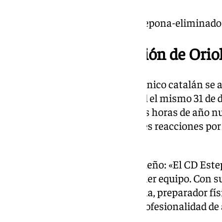
https://www.101tv.es/el-cd-estepona-eliminado
La polémica destitución de Orio
A pesar de los resultados del técnico catalán se
desavenencias con la propiedad el mismo 31 de 
controversia al producirse a tres horas de año nu
Costa del Sol y provocó múltiples reacciones por 
cómo se produjo.
Así lo anunció el equipo malagueño: «El CD Este
Riera como entrenador del primer equipo. Con 
nuestra disciplina Aratz Olaizola, preparador fí
la dedicación, el esfuerzo y la profesionalidad d