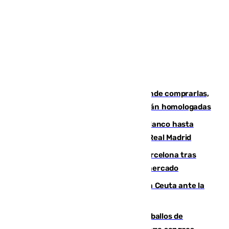
Gafas para el eclipse solar 2026: dónde comprarlas,
dónde conseguirlas y cómo saber si están homologadas
Vinícius Júnior seguirá vestido de blanco hasta
2032 tras cerrar su renovación con el Real Madrid
Rodrigo negocia su fichaje por el Barcelona tras
romper con el Madrid y revoluciona el mercado
El Rey traslada a Vivas su respaldo a Ceuta ante la
crisis migratoria
El primer ciclo de las carreras de caballos de