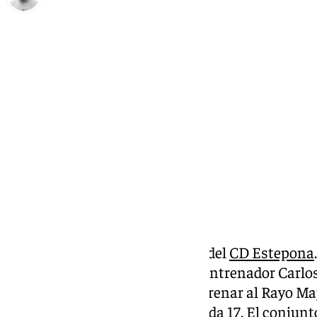
Pedro Jiménez
martes, 7 enero 2025, 12:25
Compartir:
Hay nuevo dueño del banquillo del
CD Estepona
anunciado la contratación del entrenador Carlos
El madrileño llega libre tras entrenar al Rayo 
donde fue destituido en la jornada 17. El conjunto