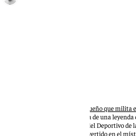
Pedro Jiménez
jueves, 16 octubre 2025, 20:43
Compartir:
La
UD San Pedro, equipo malagueño que milita e
tiene nuevo entrenador. Se trata de una leyenda
Rodolfo Bodipo. Ex entre otros del Deportivo de 
Recreativo de Huelva se ha convertido en el míst