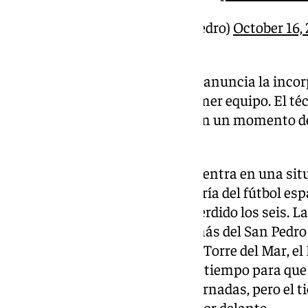
— UdSanPedro (@UdSanPedro)
October 16,
«La Unión Deportiva San Pedro anuncia la incor
como nuevo entrenador del primer equipo. El t
mando del conjunto rojinegro en un momento de
equipo sampedreño.
El conjunto malagueño se encuentra en una situa
curso pasado a la quinta categoría del fútbol esp
0 puntos. De seis partidos ha perdido los seis. L
puntos y la marca El Palo. Además del San Pedro
que están en la categoría son el Torre del Mar, e
Marbellí y el CD Alhaurino. Hay tiempo para que
San Pedro, concretamente 28 jornadas, pero el 
importante y complicado reto por delante.