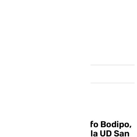
Andalucía
El exfutbolista Rodolfo Bodipo,
nuevo entrenador de la UD San