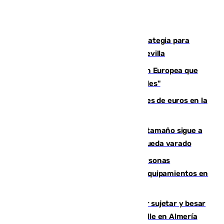
El Ayuntamiento desarrolla una estrategia para
recuperar la identidad patrimonial de Sevilla
España e Italia garantizan a la Unión Europea que
sus controles fronterizos son "temporales"
Sevilla ha invertido más de 6 millones de euros en la
transformación de su casco histórico
Susto en Marbella: un atún de gran tamaño sigue a
un bañista hasta la orilla de la playa y queda varado
Emvisesa refuerza la atención a personas
vulnerables con cesión de viviendas y equipamientos en
Sevilla
Condenado a dos años de cárcel por sujetar y besar
a una menor tras abordarla en plena calle en Almería