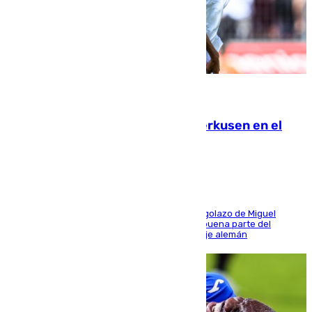
08.08.2026
El Sevilla se desinfla ante el Leverkusen en el
último ensayo (1-2)
El conjunto de Luis García se adelantó con un golazo de Miguel
Sierra y ofreció buenas sensaciones durante buena parte del
encuentro, pero acabó cediendo ante el empuje alemán