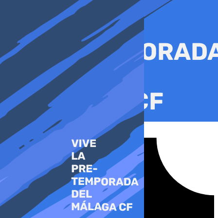
Ir
al
contenido
Tiktok