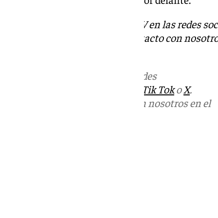
Descubre más noticias de 101TV en las redes soc
Tok
o
X
. Puedes ponerte en contacto con nosotro
informativos@101tv.es
Más noticias de
101TV
en las redes
sociales:
Instagram
,
Facebook
,
Tik Tok
o
X
.
Puedes ponerte en contacto con nosotros en el
correo
informativos@101tv.es
Tags:
Últimas noticias