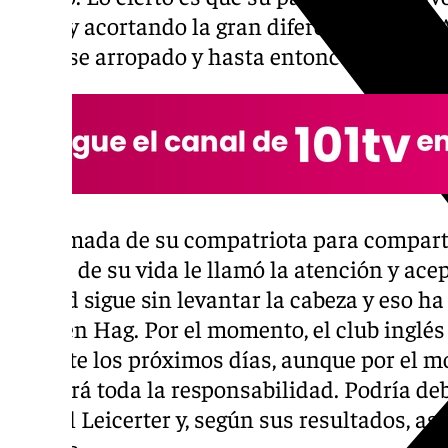
título y acortando la gran diferencia con el
sentirse arropado y hasta entonces no ha vue
La llamada de su compatriota para comparti
clubes de su vida le llamó la atención y acep
United sigue sin levantar la cabeza y eso h
Erik ten Hag. Por el momento, el club inglés
durante los próximos días, aunque por el m
asumirá toda la responsabilidad. Podría de
ante el Leicerter y, según sus resultados, as
mando.