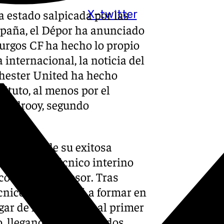
a estado salpicada por las
X-twitter
spaña, el Dépor ha anunciado
Burgos CF ha hecho lo propio
internacional, la noticia del
chester United ha hecho
tituto, al menos por el
stelrooy, segundo
gran parte de su exitosa
onvierte en técnico interino
co de su antecesor. Tras
técnico se comenzó a formar en
gar de forma oficial al primer
o, llegando a levantar dos