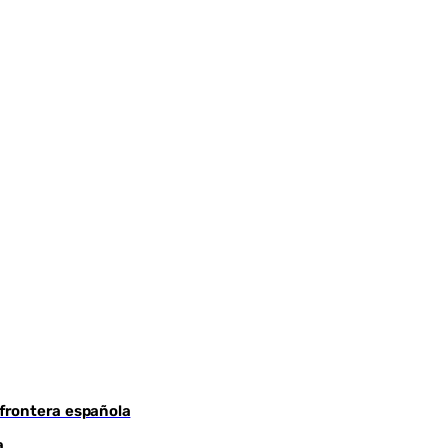
Youtube
 frontera española
a