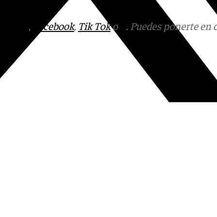
tagram
,
Facebook
,
Tik Tok
o
X
. Puedes ponerte en 