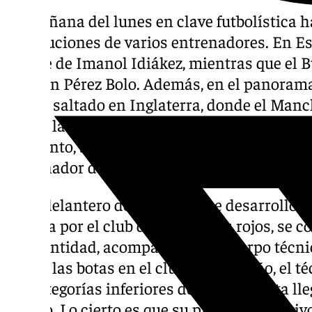
La mañana del lunes en clave futbolística h
destituciones de varios entrenadores. En E
el cese de Imanol Idiákez, mientras que el 
con Jon Pérez Bolo. Además, en el panorama 
día ha saltado en Inglaterra, donde el Man
oficial la destitución de Erik ten Hag. Su sus
momento, será el
exmalaguista
Ruud Van Ni
entrenador del neerlandés.
El ex delantero del
Málaga
, que desarrolló 
carrera por el club de los diablos rojos, se c
de la entidad, acompañado del cuerpo técni
colgar las botas en el club costasoleño, el 
las categorías inferiores de su PSV hasta lle
equipo. Lo cierto es que su papel fue positiv