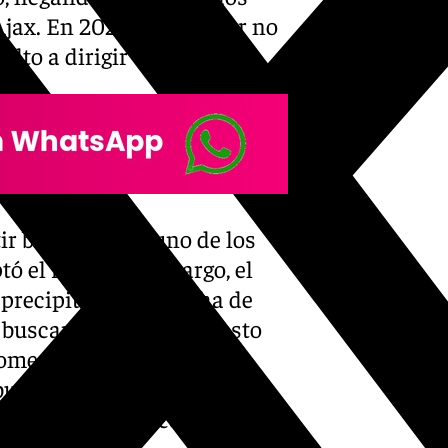
 Ajax. En 2022 dimitió por no
lto a dirigir un banquillo.
r banquillo en uno de los
tó el reto. Sin embargo, el
a precipitado la marcha de
 buscará reforzar el puesto
omento, el exmalaguista
butar el próximo miércoles
pirar a quedarse con el