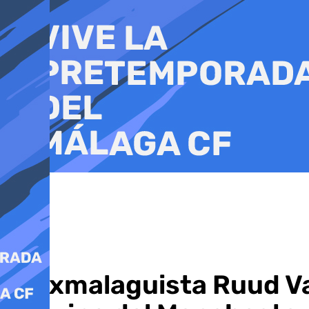
Ir
al
contenido
El exmalaguista Ruud Va