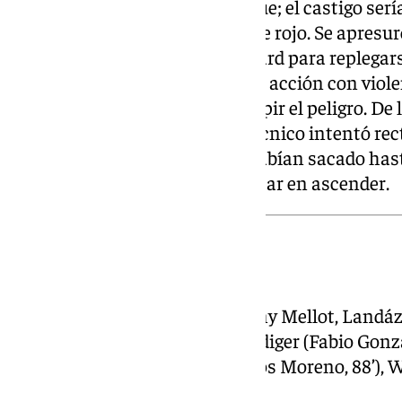
amonestaba al zaguero. No lo fue; el castigo sería
repetición y el cartón se teñía de rojo. Se apres
piezas, con Loïc Williams y Ricard para replegarse
precipitó. Luismi Cruz golpeó la acción con viole
mano del arquero no logró escupir el peligro. De
granadinos, a pesar de que el técnico intentó r
Lendínez y Borja Bastón. Les habían sacado hast
una más. Así, es imposible pensar en ascender.
Ficha técnica:
CD Tenerife:
Édgar Badía; Jérémy Mellot, Landáz
Rodríguez; Aitor Sanz, Yann Bodiger (Fabio Gonzá
Martín, 88’), Yussi Diarra (Marlos Moreno, 88’), W
Ángel (Enric Gallego, 55’).