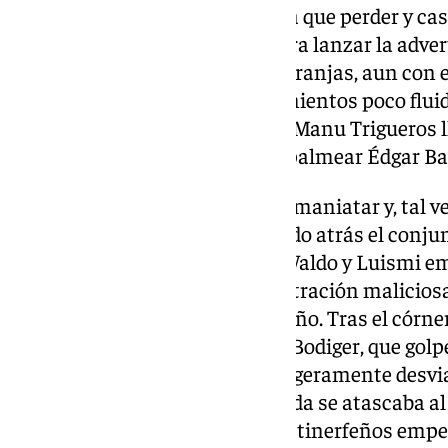
intrepidez del que no tiene nada que perder y ca
combinó pronto con Luismi para lanzar la adverte
transformaran el aviso. Los de franjas, aun con 
empezaron a derramar acercamientos poco flui
en una falta, poco antes de que Manu Trigueros ll
esférico con un obús que logró palmear Édgar Ba
El anfitrión resistía sin dejarse maniatar y, tal ve
endeblez que sigue manifestando atrás el conjunt
pulmones llenarse de ilusión. Waldo y Luismi e
Mellot se desplegó en una penetración malicio
furioso, dura la muñeca de Mariño. Tras el córner
rebotes hasta que fue a parar a Bodiger, que gol
clemencia, pero con la mirilla ligeramente desv
parecer un espejismo. El Granada se atascaba al o
empezó a acularse en lo que los tinerfeños emp