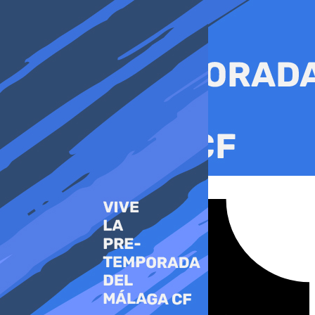
Ir
al
contenido
Tiktok