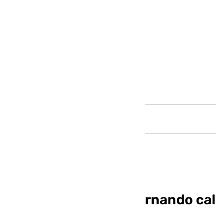
Andalucía
El Granada sigue alternando cal
y arena (2-1)