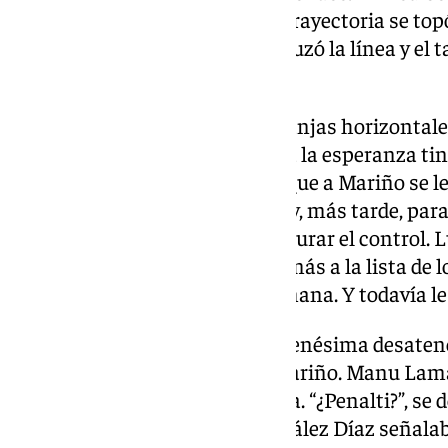
defectuoso el impacto, y en su trayectoria se t
infortunio en la isla. El balón cruzó la línea y el
añicos.
El terror se apoderó de los de franjas horizontal
propia trinchera, alimento para la esperanza tin
mantuvo su empuje al tiempo que a Mariño se le
tras un zapatazo de Aitor Sanz y, más tarde, p
marró Gonzalo Villar para restaurar el control. 
Badía poco después, otro error más a la lista de 
insomnio nazarí este fin de semana. Y todavía le
Se escabulló Yussi Diarra en la enésima desaten
verse en una cita íntima con Mariño. Manu Lama,
acción, le derribó casi en la línea. “¿Penalti?”, se
VOR al unísono al ver que González Díaz señalaba