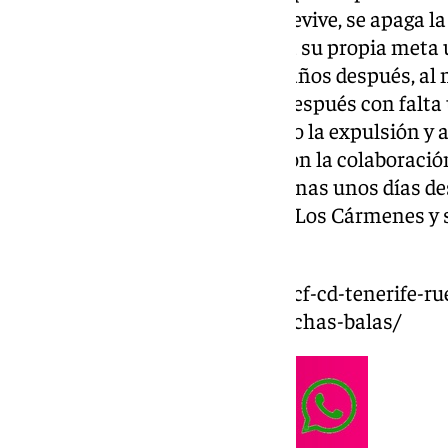
casi desahuciado. Donde su fe revive, se apaga l
desdichado esta noche, desvió a su propia meta u
completa su
vendetta
casi dos años después, al 
Montecristo. El zaguero frenó después con falt
Diarra con Mariño que le supuso la expulsión y 
Luismi Cruz lo clavó en la red con la colaboraci
Escribá se descompusieron apenas unos días des
subieron al tren del ascenso en Los Cármenes y 
antes de la siguiente parada.
https://www.101tv.es/granada-cf-cd-tenerife-r
teniendo-opciones-quedan-muchas-balas/