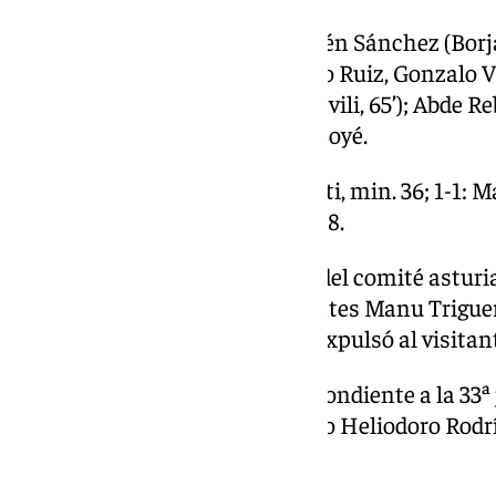
Granada CF:
Diego Mariño; Rubén Sánchez (Borja
Manu Lama, Carlos Neva; Sergio Ruiz, Gonzalo Vi
Manu Trigueros (Giorgi Tsitaishvili, 65’); Abde Re
Stoichkov (Ricard, 76’) y Lucas Boyé.
Goles:
0-1: Lucas Boyé, de penalti, min. 36; 1-1:
min. 54; 2-1: Luismi Cruz, min. 78.
Árbitro:
Miguel González Díaz, del comité asturi
González, así como a los visitantes Manu Triguer
Loïc Williams y Miguel Rubio. Expulsó al visit
Incidencias:
encuentro correspondiente a la 33ª
División, disputado en el estadio Heliodoro Rodr
espectadores.