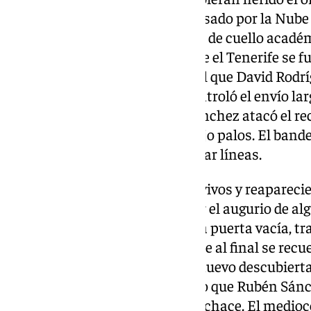
respuesta. Se elevó como impulsado por la Nube
astillar el travesaño con un giro de cuello acadé
su sed de venganza, por más que el Tenerife se f
factura, en un lance rápido en el que David Rodr
Rebbach sujetando la caña. Controló el envío lar
muro de Édgar Badía. Rubén Sánchez atacó el rech
pero Landázuri le negó el gol bajo palos. El band
de entrar habrían tenido que tirar líneas.
Los de Cervera se sentían muy vivos y reaparecie
de moral, como respaldados por el augurio de alg
Stoichkov perdonó el segundo, a puerta vacía, tr
saque de esquina, fallo de los que al final se rec
acechar la meta rojiblanca, de nuevo descubierta
Mellot facturó un paquete aéreo que Rubén Sánch
se postró ante Bodiger tras el rechace. El medio