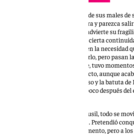
El conjunto rojiblanco es preso de sus males de
por más veces que les plante cara y parezca salir
una de esas cajas en las que se advierte su fragil
de consistencia para mantener cierta continuidad
partidos. Insistió Fran Escribá en la necesidad qu
capacidad del equipo para lograrlo, pero pasan 
sumar decepciones. En Tenerife, tuvo momentos 
Rebbach anulado en el primer acto, aunque aca
Lucas Boyé obtuvo premio escaso y la batuta de
antes de tiempo, reemplazado poco después de
del resto.
Hasta que el argentino sacó el fusil, todo se mov
con hambre y aires dominantes. Pretendió conquis
empezó a montar allí el campamento, pero a los 