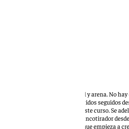
Chema Ruiz
viernes, 28 marzo 2025, 23:06
Compartir:
El Granada sigue alternando cal y arena. No hay
rojiblanco, que no gana dos partidos seguidos de
descalabro más al historial de este curso. Se ad
López, con Lucas Boyé como francotirador desde
perdiendo frente a un Tenerife que empieza a cre