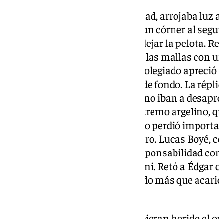
Solo Trigueros, todo poso y calidad, arrojaba luz
destellos de maestría. Enroscó un córner al seg
despejó donde nunca se puede dejar la pelota. Re
avizor, y la acomodó al fondo de las mallas con 
no hubo celebración porque el colegiado apreció q
esquina, la curva cruzó la línea de fondo. La rép
era el turno de los rojiblancos y no iban a desa
talaverano descargó sobre el extremo argelino, q
Logró colgarlo, aunque el destino perdió importan
delante en la segada, penalti claro. Lucas Boyé, c
un lance anterior, asumió la responsabilidad com
facetas desde la marcha de Uzuni. Retó a Édgar c
adivinó la dirección, pero no pudo más que acaric
acunado en la red. Este sí valía.
A Bodiger le dolió como si le hubieran herido el 