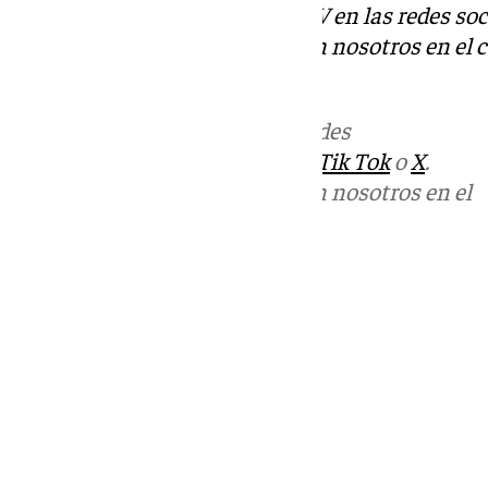
Descubre más noticias de 101TV en las redes soc
Puedes ponerte en contacto con nosotros en el 
redaccion.granada@101tv.es
Más noticias de
101TV
en las redes
sociales:
Instagram
,
Facebook
,
Tik Tok
o
X
.
Puedes ponerte en contacto con nosotros en el
correo
informativos@101tv.es
Tags:
Últimas noticias