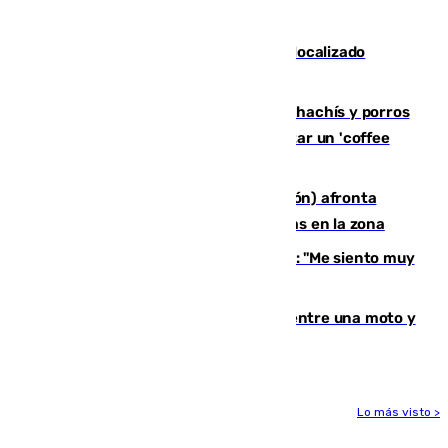
"En busca de más sueños"
Muere un joven de 21 años tras ser localizado
inconsciente en una piscina de El Palo
Cae una red que vendía marihuana, hachís y porros
en Marbella: cinco detenidos por regentar un 'coffee
shop'
El incendio forestal de Tírig (Castellón) afronta
horas claves ante el riesgo de tormentas en la zona
De la Fuente, homenajeado en Haro: "Me siento muy
emocionado"
Muere un hombre en un accidente entre una moto y
un quad en un pueblo de Granada
Lo más visto >