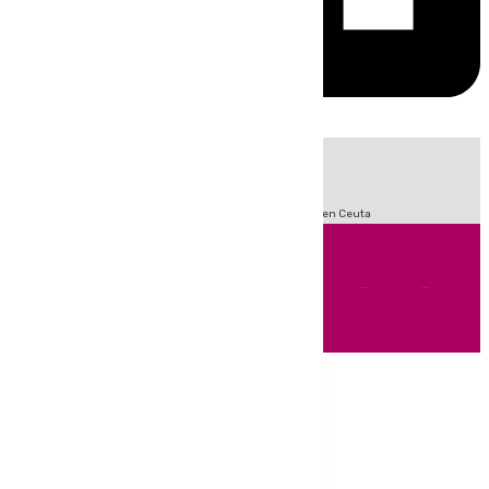
HOY
|
Sucesos
Incendios
Fútbol
LaLiga
Crisis Migratoria en Ceuta
Andalucía