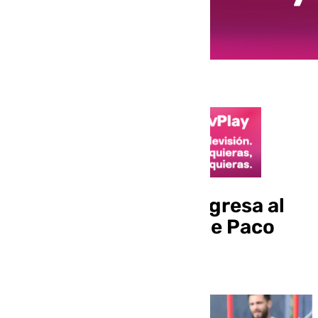
El jugador Kouamé regresa al
grupo a las ordenes de Paco
López