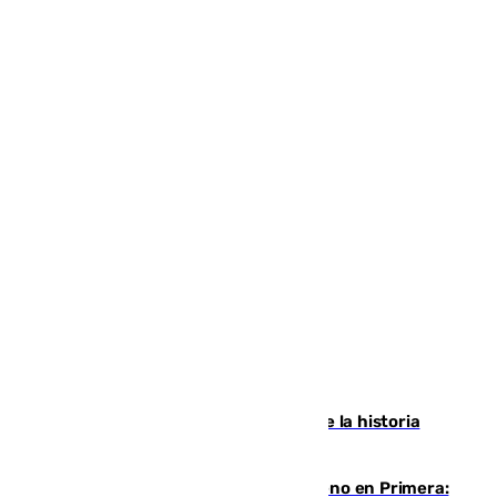
El segundo mes de julio más cálido de la historia
intensifica los incendios en Europa
Las ganas de Larrubia ante su estreno en Primera: