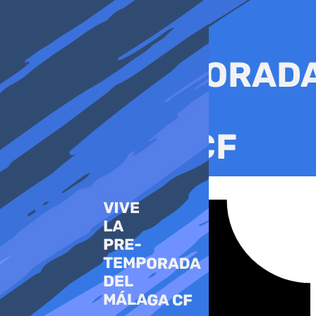
Ir
al
contenido
Tiktok