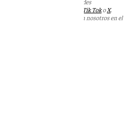
Más noticias de
101TV
en las redes
sociales:
Instagram
,
Facebook
,
Tik Tok
o
X
.
Puedes ponerte en contacto con nosotros en el
correo
informativos@101tv.es
Tags:
Últimas noticias