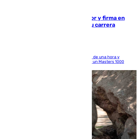
09.08.2026
Daniel Mérida derriba a Griekspoor y firma en
Montreal el mejor resultado de su carrera
El madrileño arrolla al neerlandés en poco más de una hora y
alcanza por primera vez los cuartos de final de un Masters 1000