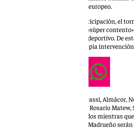
mundial y siete veces campeón europeo.
Aunque no es oficial aún su participación, el to
hacia Honduras y se mostraba «súper contento» 
experiencia que se escapa de lo deportivo. De es
Quintero el que confirma su propia intervención 
Pelayo Díaz, Makoke, Álvaro Escassi, Almácor, N
Joshua Velázquez, Ález Adrover, Rosario Matew
son los participantes confirmados mientras que
Barneda, Carlos Sobera y Laura Madrueño serán l
supervivencia.