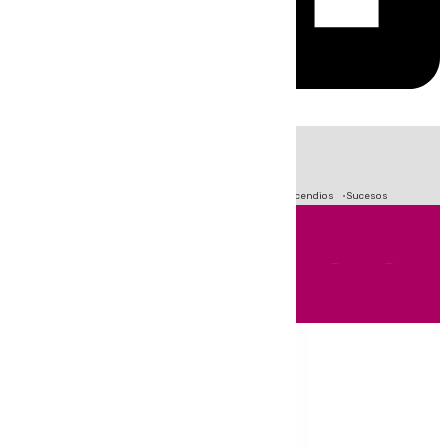
HOY
|
Fútbol
Crisis Migratoria en Ceuta
Primera División
Incendios
Sucesos
Andalucía