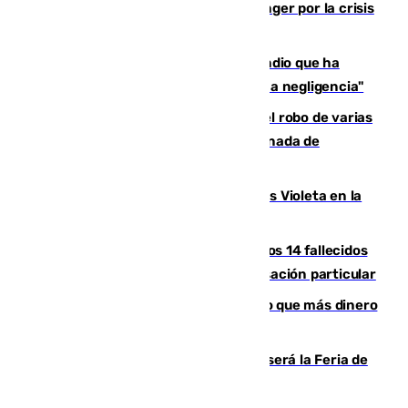
El Barça cancela un amistoso en Tánger por la crisis
en la frontera con Ceuta
El acalde de Niebla cree que el incendio que ha
afectado a dos aldeas se originó "por una negligencia"
Golpe cofrade en Jaén: investigan el robo de varias
joyas de la Virgen de la Fuensanta Coronada de
Alcaudete
Con Málaga exige duplicar los Puntos Violeta en la
Feria de Málaga
La Justicia ofrece a las familias de los 14 fallecidos
en el incendio de Los Gallardos ser acusación particular
Juanlu Sánchez, el sexto canterano que más dinero
deja en las arcas del Sevilla
Talleres, escape room y música: así será la Feria de
la Juventud Cofrade de Málaga