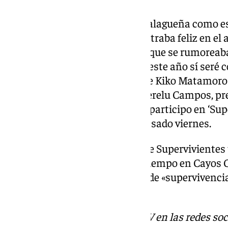
Quintero coincidirá con otra malagueña como es
mundo de la televisión y se mostraba feliz en el 
«Después de muchísimos años que se rumoreaba q
estando en todas las quinielas, este año sí seré
2025». Además de la ex pareja de Kiko Matamo
como es Terelu Campos. «Soy Terelu Campos, pre
año, aunque nadie se lo espera, participo en ‘Sup
presentadora de televisión el pasado viernes.
El estreno de la nueva edición de Supervivientes 
Los participantes pasarán un tiempo en Cayos 
expondrán a distintas pruebas de «supervivenci
equipo de Mediaset.
Descubre más noticias de 101TV en las redes soc