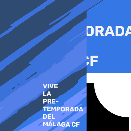
Ir
al
contenido
Tiktok