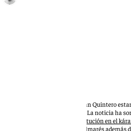
Pedro Jiménez
lunes, 3 marzo 2025, 12:12
Compartir:
El deportista malagueño Damián Quintero estará
edición 2025 de Supervivientes. La noticia ha so
pues Quintero es
toda una institución en el kára
como joya de la corona de su palmarés además 