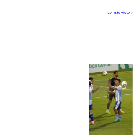
Lo más visto >
Más noticias
Ver más >