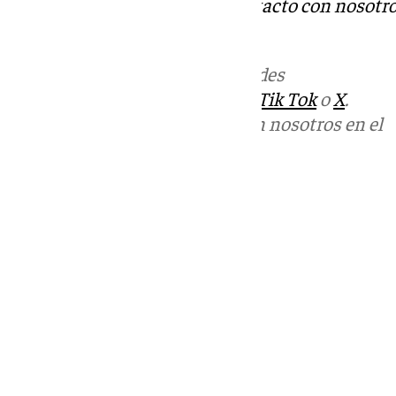
Tok
o
X
. Puedes ponerte en contacto con nosotro
informativos@101tv.es
Más noticias de
101TV
en las redes
sociales:
Instagram
,
Facebook
,
Tik Tok
o
X
.
Puedes ponerte en contacto con nosotros en el
correo
informativos@101tv.es
Tags:
Últimas noticias