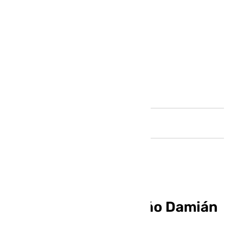
Andalucía
El karateka malagueño Damián
Quintero estará en