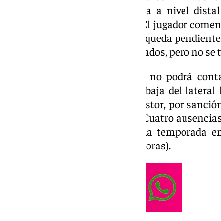
sufre una lesión miotendinosa a nivel distal
femoral de su pierna derecha. El jugador comen
instalaciones de La Rosaleda y queda pendiente
el club no ha dado plazos estimados, pero no se t
De esta forma, Sergio Pellicer no podrá cont
próximo choque liguero. A la baja del lateral
Lobete por lesión, la de Álex Pastor, por sanció
convocado con Irlanda Sub-19.
Cuatro ausencias
días para el primer derbi de la temporada e
sábado 7 de septiembre, 21:00 horas).