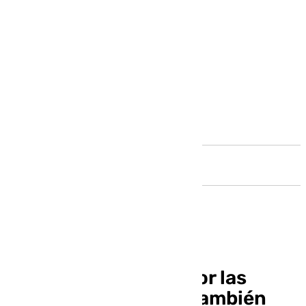
Andalucía
El Málaga, acosado por las
bajas: Víctor García también