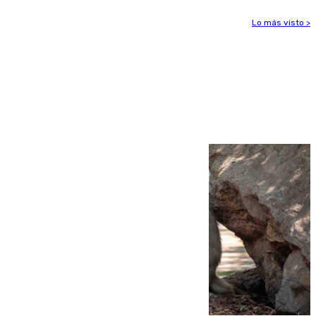
Lo más visto >
Más noticias
Ver más >