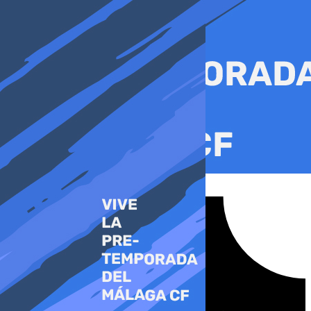
Ir
al
contenido
Tiktok