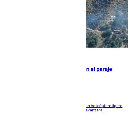
09.08.2026
Extinguido un incendio forestal en el paraje
Monte de la Tortuga de Málaga
El Plan Infoca movilizó a medios terrestres y a un helicóptero ligero
para contener las llamas y evitar que el fuego avanzara