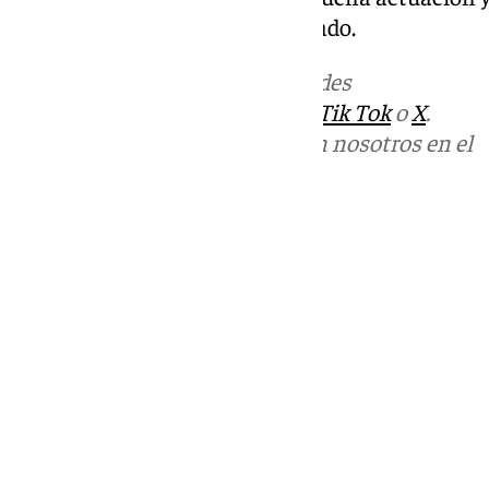
extraños la ausencia del lesionado.
Más noticias de
101TV
en las redes
sociales:
Instagram
,
Facebook
,
Tik Tok
o
X
.
Puedes ponerte en contacto con nosotros en el
correo
informativos@101tv.es
Tags:
Últimas noticias