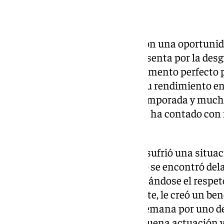
Turno para Dani Sánchez
El lateral malagueño contará con una oportunida
enfrentamientos. Esto se le presenta por la desg
Víctor García, pero tendrá el momento perfecto 
categoría tras las dudas sobre su rendimiento e
Sánchez cuajó una buena pretemporada y muchos
primeras jornadas, pero apenas ha contado con
asentarse en el once.
La temporada pasada también sufrió una situaci
teórico titular indiscutible, pero se encontró de
hasta el final por su puesto, ganándose el respet
su pundonor y fútbol. Finalmente, le creó un be
quien tuvo que decidirse cada semana por uno d
campaña intentará repetir su buena actuación y 