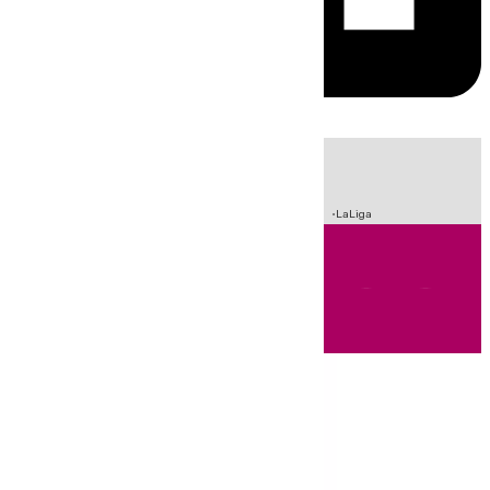
HOY
|
Incendios
Sucesos
Crisis Migratoria en Ceuta
Fútbol
LaLiga
Andalucía