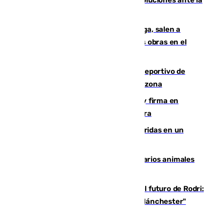
crisis migratoria
Los vecinos de Pedregalejo en Málaga, salen a
protestar en contra del resultado de las obras en el
paseo marítimo
Un incendio en un local del puerto deportivo de
Fuengirola genera una gran susto en la zona
Daniel Mérida derriba a Griekspoor y firma en
Montreal el mejor resultado de su carrera
Dos personas mueren y tres son heridas en un
accidente de tráfico en Utrera
Estudiarán el comportamiento de varios animales
durante el eclipse
Maresca evita pronunciarse sobre el futuro de Rodri:
"Por el momento, el viernes estará en Mánchester"