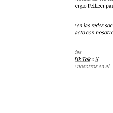
que ha sido llamado a filas por Sergio Pellicer pa
grupo.
Descubre más noticias de 101Tv en las redes soc
Tok
o
X
. Puedes ponerte en contacto con nosotro
informativos@101tv.es
Más noticias de
101TV
en las redes
sociales:
Instagram
,
Facebook
,
Tik Tok
o
X
.
Puedes ponerte en contacto con nosotros en el
correo
informativos@101tv.es
Tags:
Últimas noticias