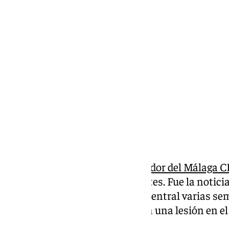
Pedro Jiménez
miércoles, 5 febrero 2025, 14:40
Compartir:
Las
molestias que sufrió el jugador del Málaga C
entrenamiento del pasado martes. Fue la noticia 
para un Málaga que perderá al central varias se
sobre el portugués diagnostican una lesión en el
la rodilla derecha.