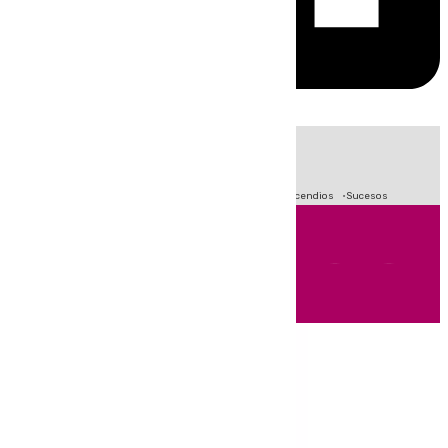
HOY
|
Fútbol
Crisis Migratoria en Ceuta
Primera División
Incendios
Sucesos
Andalucía