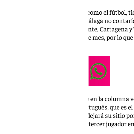
Esta lesión, propia de deportes como el fútbol, t
alrededor de tres semanas. El Málaga no contarí
los compromisos frente al Levante, Cartagena y 
está prevista para finales de este mes, por lo que
Almería.
Pellicer pierde a otra pieza clave en la columna
A la baja de Luismi se une el portugués, que es el
técnico blanquiazul. El central dejará su sitio po
Pastor, quedando Murillo como tercer jugador en
lesionado Nelson.