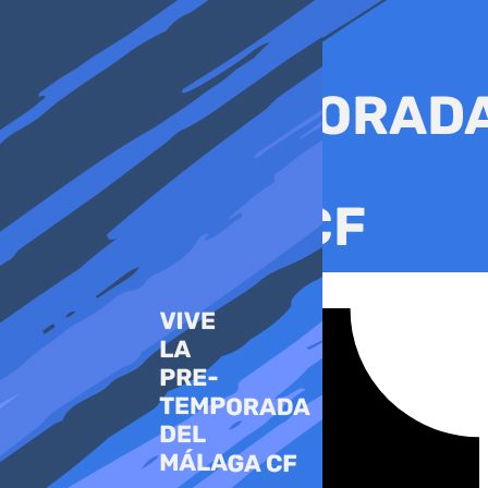
Ir
al
contenido
Tiktok