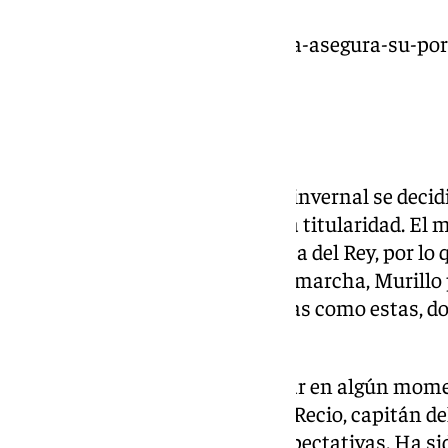
https://www.101tv.es/el-malaga-asegura-su-port
lopez-renovados/
Sin Moussa Diarra
Precisamente en este mercado invernal se decidi
donde ya ha sumado su primera titularidad. El m
este curso con el Málaga en Copa del Rey, por l
minutos y sensaciones. Con su marcha, Murillo
oportunidades en circunstancias como estas, d
disponible.
En caso de que Pellicer deba tirar en algún mom
Academia podrá acudir a Ángel Recio, capitán del 
Loren Juarros tiene muchas expectativas. Ha si