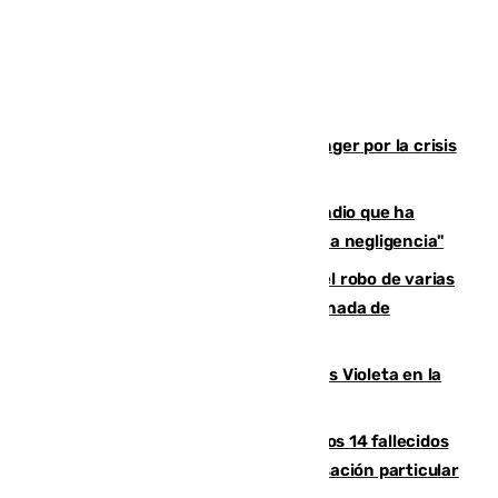
El Barça cancela un amistoso en Tánger por la crisis
en la frontera con Ceuta
El acalde de Niebla cree que el incendio que ha
afectado a dos aldeas se originó "por una negligencia"
Golpe cofrade en Jaén: investigan el robo de varias
joyas de la Virgen de la Fuensanta Coronada de
Alcaudete
Con Málaga exige duplicar los Puntos Violeta en la
Feria de Málaga
La Justicia ofrece a las familias de los 14 fallecidos
en el incendio de Los Gallardos ser acusación particular