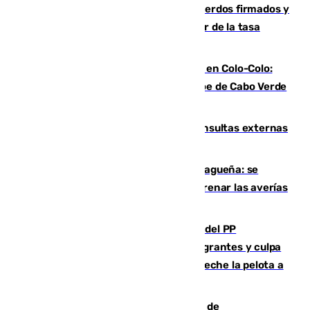
Vox exige a Sanz que cumpla los acuerdos firmados y
que paralice la mezquita antes de hablar de la tasa
turística
Vozinha, recibido como una estrella en Colo-Colo:
casi 30.000 aficionados arropan al héroe de Cabo Verde
en su presentación
Vithas Málaga crece en cirugías, consultas externas
y altas en el primer semestre de 2026
Mejoras del agua en la Axarquía malagueña: se
sustituye una tubería de 50 años para frenar las averías
de agua en El Borge y Almáchar
Bendodo asegura que los gobiernos del PP
"cumplirán la ley" sobre los menores migrantes y culpa
al Gobierno por "inestabilidad": "Que no eche la pelota a
las comunidades"
Una ONG malagueña ganará un año de