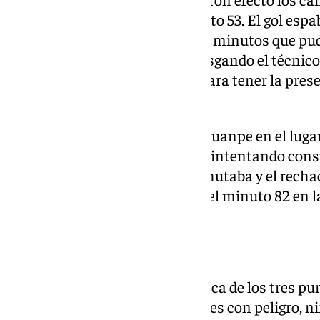
y recortó diferencias en el minuto 53. El gol espa
ocasiones en cuestión de pocos minutos que pu
amarillo. Tenía que seguir arriesgando el técnico
entrada a Castel por Larrubia para tener la prese
esquema.
Fue con todo el Málaga y entró Juanpe en el lugar
conjunto blanquiazul lo estaba intentando cons
lo que buscaba. Dani Lorenzo chutaba y el rechac
Castel. El delantero empató en el minuto 82 en l
puerta.
Ambos equipos remaron en busca de los tres punto
A pesar de haber varias ocasiones con peligro, n