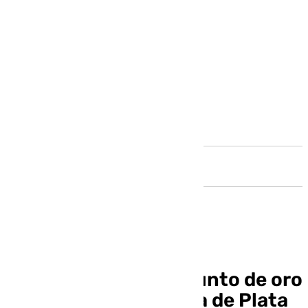
Andalucía
El Málaga rasca un punto de oro
de su visita a la Tacita de Plata