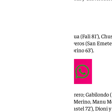
blanquiazules (2-2).
Ficha técnica
Cádiz CF (2): David Gil; Zaldua (Fali 81’), Ch
72’), Alcaraz, Kouamé, Ontiveros (San Emete
81’) y Carlos Fernández (Sobrino 63’).
Málaga C.F. (2): Alfonso Herrero; Gabilondo (
Nélson Monte, Víctor;Izan Merino, Manu Mo
Lorenzo 46’); D. Larrubia (Castel 72’), Dioni