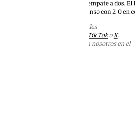
mallas. Terminó el partido con empate a dos. El
a gloria tras marcharse al descanso con 2-0 en c
Más noticias de
101TV
en las redes
sociales:
Instagram
,
Facebook
,
Tik Tok
o
X
.
Puedes ponerte en contacto con nosotros en el
correo
informativos@101tv.es
Tags:
Últimas noticias