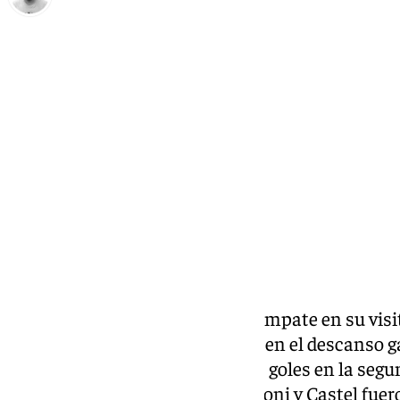
Pedro Jiménez
sábado, 12 octubre 2024, 20:42
Compartir:
El Málaga consiguió rascar un empate en su visit
pusieron las cosas fáciles, pues en el descanso g
blanquiazules consiguieron dos goles en la segu
rascar un punto complicado. Dioni y Castel fueron