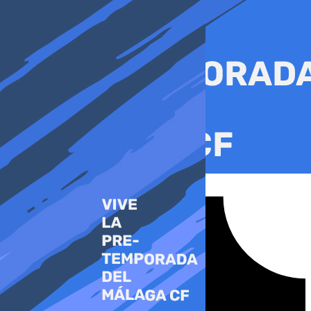
Ir
al
contenido
Tiktok