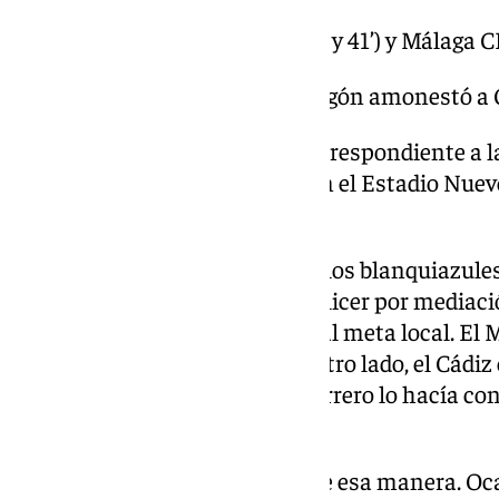
Goles: Cádiz; Ontiveros (23’ y 41’) y Málaga CF
Árbitro: Álvaro Moreno Aragón amonestó a C
Incidencias: Encuentro correspondiente a la
Hypermotion, disputado en el Estadio Nuevo
espectadores.
El partido no empezó mal para los blanquiazule
tuvo la primera el cuadro de Pellicer por mediac
a punto de pillar desprevenido al meta local. El
no con demasiada fluidez. Por otro lado, el Cádiz
meta defendida por Alfonso Herrero lo hacía con
centros laterales.
El primer gol del partido llegó de esa manera. O