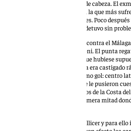
carrera Ontiveros para marcar de cabeza. El exm
en el minuto 23 de la manera en la que más sufre
malaguista; con centros laterales. Poco después 
marbellí con un tiro lejano que detuvo sin prob
A pesar de tener el resultado en contra el Málag
ellas muy clara. Se la cocinó Dioni. El punta rega
aunque muy escorado, falló lo que hubiese supu
perdonar en el fútbol y el Málaga era castigado 
mismos protagonistas y el mismo gol: centro l
Ontiveros en el segundo palo. Se le pusieron cues
cuatro minutos del descanso. Los de la Costa de
con un 2-0 en contra en una primera mitad dond
trabajo realizado.
Estaba obligado a reaccionar Pellicer y para ello
por Gabilondo y Sangalli. Surtieron efecto los ca