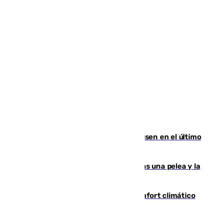
El Sevilla se desinfla ante el Leverkusen en el último
ensayo (1-2)
Tensión en la prisión de Alhaurín tras una pelea y la
incautación de un punzón
Málaga contabiliza 148 zonas de confort climático
para enfrentar las altas temperaturas