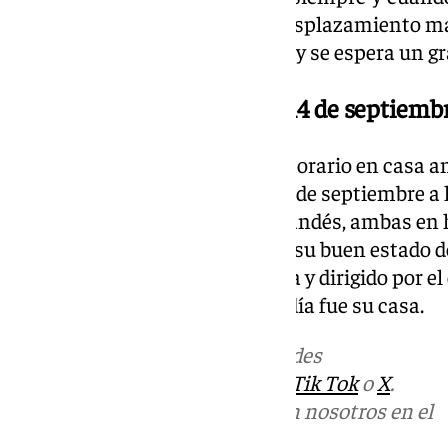
del Málaga CF. Será el primer desplazamiento m
su retorno al fútbol profesional y se espera un g
El Málaga-Huesca, sábado 14 de septiembre
Los blanquiazules estrenarán horario en casa an
disputará el próximo sábado 14 de septiembre a l
Albacete y empatar ante el Mirandés, ambas en 
costasoleño buscará prolongar su buen estado d
enfrentará a un equipo en racha y dirigido por e
quien volverá a pisar la que un día fue su casa.
Más noticias de
101TV
en las redes
sociales:
Instagram
,
Facebook
,
Tik Tok
o
X
.
Puedes ponerte en contacto con nosotros en el
correo
informativos@101tv.es