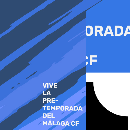
Ir
al
contenido
Tiktok