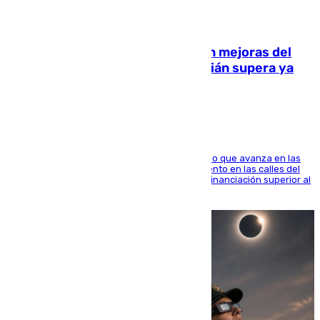
08.08.2026
La inversión del Ayuntamiento en mejoras del
entorno del Prado de San Sebastián supera ya
1.600.000 euros
El consistorio, a través de Emasesa, ha indicado que avanza en las
obras de renovación de las redes de saneamiento en las calles del
entorno del Prado, contando la zona con una financiación superior al
millón y medio de euros