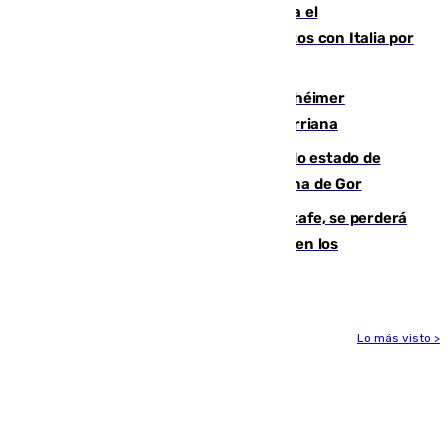
Marlaska notifica a la Unión Europea el
restablecimiento de controles fronterizos con Italia por
vía aérea y marítima
Hallan sin vida al granadino con Alzhéimer
desaparecido hace una semana en Churriana
Encuentran un cadáver en avanzado estado de
descomposición en la localidad granadina de Gor
Christantus Uche, delantero del Getafe, se perderá
toda la temporada por varias fracturas en los
ligamentos de su rodilla derecha
Lo más visto >
Más noticias
Ver más >