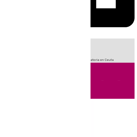
HOY
|
Sucesos
Fútbol
LaLiga
Primera División
Crisis Migratoria en Ceuta
Andalucía