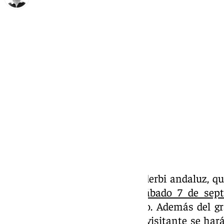
Ignacio Pérez
lunes, 2 septiembre 2024, 16:48
Compartir:
Se acerca la fecha del primer derbi andaluz, q
Málaga CF
en el Arcángel (
sábado 7 de sept
aficiones se preparan para ello. Además del g
parte de los locales, la afición visitante se h