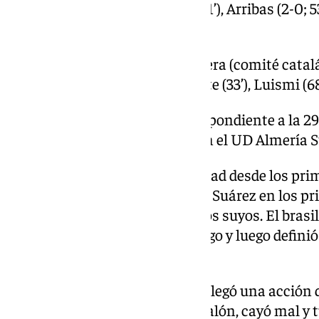
Goles: Leo Baptistao (1-0, 11’), Arribas (2-0; 5
Cordero (2-2; 62’)
Árbitro: Rubén Ávalos Barrera (comité catal
Ochoa (3’), Kevin (24’), Monte (33’), Luismi (68
Incidencias: Partido correspondiente a la 2
Hypermotion, disputado en el UD Almería 
El Almería dejó patente su calidad desde los pri
estrella de los almerienses Luis Suárez en los 
después Baptistao adelantó a los suyos. El bras
tiró mal la línea del fuera de juego y luego defini
Herrero no la paró.
Tras un nuevo aviso de Arribas llegó una acción
Ramón, en una disputa por el balón, cayó mal y t