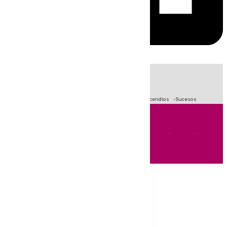
HOY
|
Fútbol
Primera División
Crisis Migratoria en Ceuta
Incendios
Sucesos
Andalucía