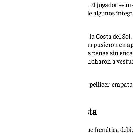
juego por dolencias en la rodilla. El jugador se
que también se vio en el rostro de algunos integ
malaguistas.
Después del infortunio de los de la Costa del Sol
del Almería. Luis Suárez y Arribas pusieron en ap
malacitana, que aguantó a duras penas sin enca
descanso. Ambos equipos se marcharon a vestuar
gracias al gol de Baptistao.
https://www.101tv.es/historico-pellicer-empa
mas-partidos-malaga/
Remontada malaguista
La reanudación del encuentro fue frenética debid