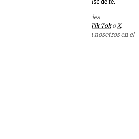
0 en contra y pudo empatar a base de fe.
Más noticias de
101TV
en las redes
sociales:
Instagram
,
Facebook
,
Tik Tok
o
X
.
Puedes ponerte en contacto con nosotros en el
correo
informativos@101tv.es
Tags:
Últimas noticias