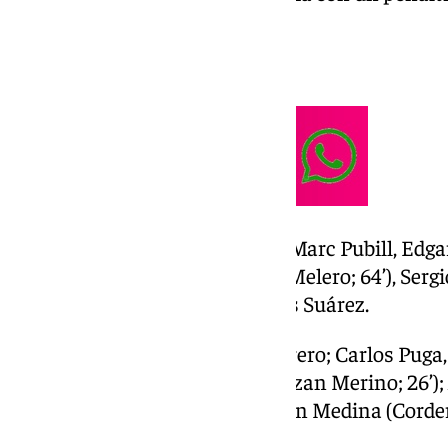
mandó al travesaño.
Ficha técnica:
UD Almería (2): Fernando; Marc Pubill, Edgar
(Puigmal; 64’), Lopy; Pozo (Melero; 64’), Serg
Baptistao (Lázaro; 75’); Luis Suárez.
Málaga CF (2): Alfonso Herrero; Carlos Puga
Sánchez; Luismi, Ramón (Izan Merino; 26’); 
Lobete (Rahmani; 90’), Kevin Medina (Cordero