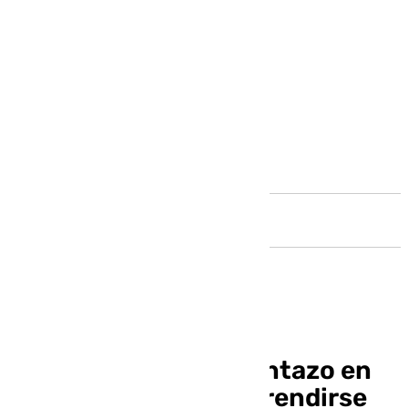
Andalucía
El Málaga saca un puntazo en
Almería gracias a no rendirse