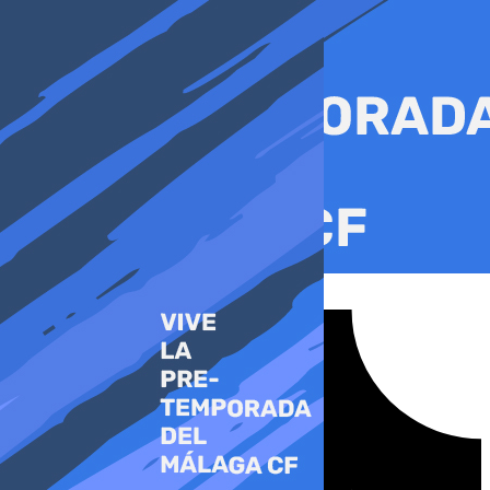
Ir
al
contenido
Tiktok