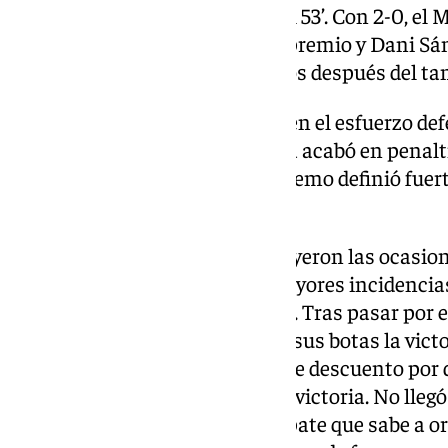
con Arribas como goleador en el 53’. Con 2-0, el
siguió confiando. La fe tuvo su premio y Dani Sá
recortar diferencias dos minutos después del tan
El gol permitió al Málaga creer en el esfuerzo de
Una acción individual de Ochoa acabó en penalti
en esta ocasión Cordero. El extremo definió fuert
el minuto 62.
Pasaron los minutos y disminuyeron las ocasion
iba a terminar el partido sin mayores incidencia
Monte cometió penalti en el 86’. Tras pasar por 
Suárez. El colombiano tenía en sus botas la vict
el larguero. Con siete minutos de descuento por 
equipos buscaron el tanto de la victoria. No lleg
reparto de puntos (2-2). Un empate que sabe a or