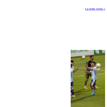
Lo más visto >
Más noticias
Ver más >