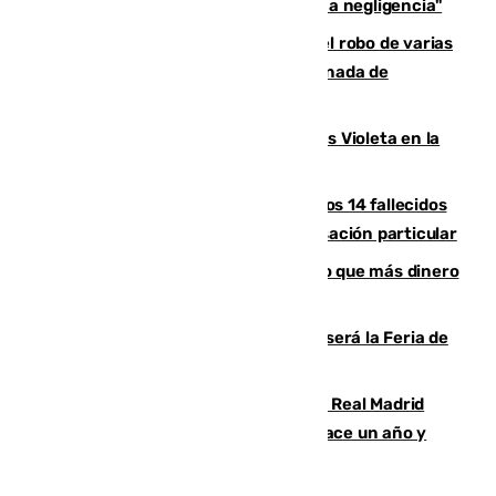
afectado a dos aldeas se originó "por una negligencia"
Golpe cofrade en Jaén: investigan el robo de varias
joyas de la Virgen de la Fuensanta Coronada de
Alcaudete
Con Málaga exige duplicar los Puntos Violeta en la
Feria de Málaga
La Justicia ofrece a las familias de los 14 fallecidos
en el incendio de Los Gallardos ser acusación particular
Juanlu Sánchez, el sexto canterano que más dinero
deja en las arcas del Sevilla
Talleres, escape room y música: así será la Feria de
la Juventud Cofrade de Málaga
El fichaje más caro de la historia del Real Madrid
costaba 105 millones de euros menos hace un año y
jugaba en Leganés