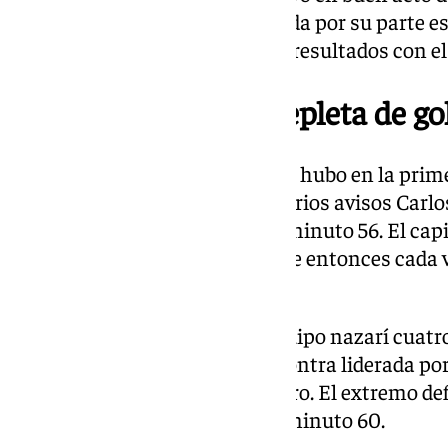
balón y las ocasiones. El Granada por su parte 
ambiente de crispación por los resultados con el
Una segunda parte repleta de go
La segunda parte tuvo lo que no hubo en la prime
lo apuntaba el Granada. Tras varios avisos Carl
para anotar el primer gol en el minuto 56. El c
callar a su propia afición y desde entonces cada 
una pitada.
Tan solo le duró la alegría al equipo nazarí cua
Rahmani se convirtió en una contra liderada por 
de este Málaga: Antoñito Cordero. El extremo def
portero y puso el empate en el minuto 60.