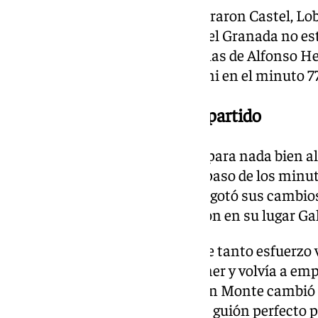
El Málaga siguió atacando y entraron Castel, Lob
zona del ataque. A pesar de que el Granada no 
rocambolesca acabó en las mallas de Alfonso H
Granada por mediación de Uzuni en el minuto 77
Alfonso Herrero, héroe del partido
El gol, como es lógico, no sentó para nada bien a
empezaron a desquiciar con el paso de los minutos
desesperada. El castellonense agotó sus cambios
regreso de Dani Lorenzo. Salieron en su lugar Gal
Lo intentó el Málaga y al cabo de tanto esfuerzo
remataba en el segundo un córner y volvía a emp
quedaba mucho por vivir. Nélson Monte cambió d
penalti poco después. Parecía el guión perfecto 