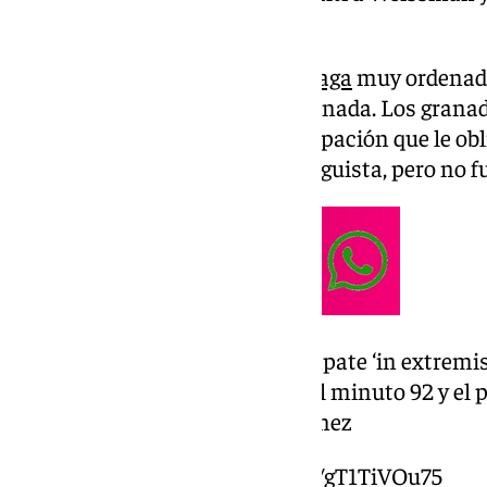
suelo nazarí (2-2).
El partido comenzó con un
Málaga
muy ordenado
el planteamiento inicial del Granada. Los granad
llegaba con un ambiente de crispación que le o
pundonor que el conjunto malaguista, pero no fu
Así celebró el Málaga su empate ‘in extremis
defensa Nelson marcó en el minuto 92 y el 
penalti en el 98.Pedro Jiménez
Más aquí
https://t.co/gT1TiVOu75