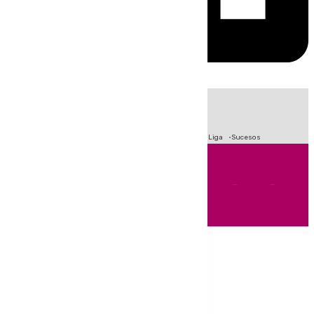
HOY
|
Fútbol
Primera División
Crisis Migratoria en Ceuta
LaLiga
Sucesos
Andalucía