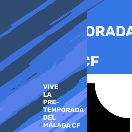
Ir
al
contenido
Tiktok