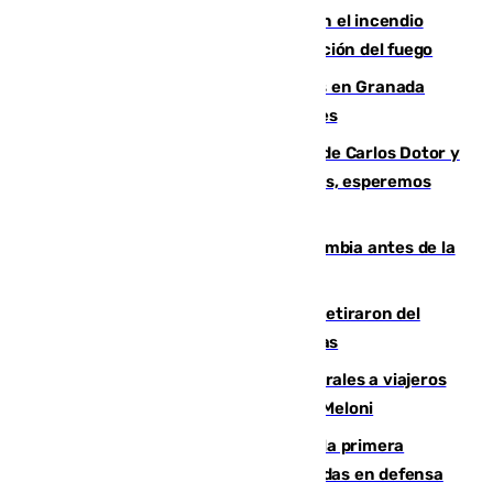
Activado el nivel 2 de emergencia en el incendio
forestal de Niebla por la compleja evolución del fuego
Controlado un incendio de rastrojos en Granada
junto a la autovía y al Callejón de Nogales
Juanfran Funes, sobre las lesiones de Carlos Dotor y
Fernando Calero: “Estamos preocupados, esperemos
que no sea nada”
Felipe VI refuerza los lazos con Colombia antes de la
llegada del nuevo presidente
Fernando Calero y Carlos Dotor se retiraron del
encuentro contra el Ceuta con molestias
España restablece controles temporales a viajeros
procedentes de Italia como repuesta a Meloni
El Málaga cae ante el Ceuta y suma la primera
derrota de la pretemporada dejando dudas en defensa