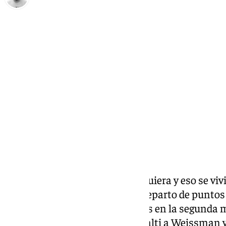
Pedro Jiménez
viernes, 20 septiembre 2024, 22:38
Compartir:
Un derbi no es un partido cualquiera y eso se viv
hasta el último minuto. Hubo reparto de puntos
choque que tuvo los cuatro goles en la segunda mi
Alfonso Herrero detuvo un penalti a Weissman y 