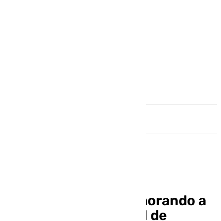
Andalucía
El Málaga sigue enamorando a
los suyos con un final de