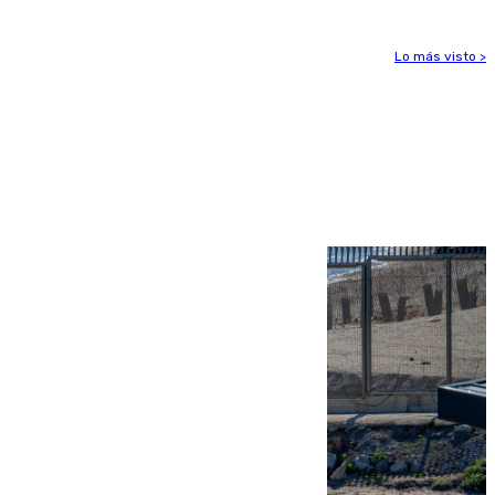
Lo más visto >
Más noticias
Ver más >