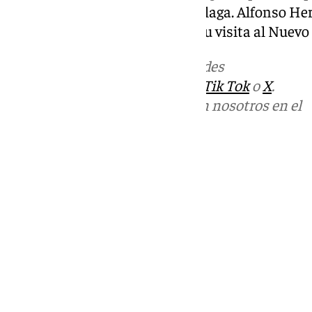
que enfrentarse al héroe del Málaga. Alfonso Her
y salvó el punto del Málaga en su visita al Nuev
Más noticias de
101TV
en las redes
sociales:
Instagram
,
Facebook
,
Tik Tok
o
X
.
Puedes ponerte en contacto con nosotros en el
correo
informativos@101tv.es
Tags:
Últimas noticias