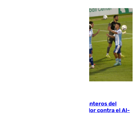
06.08.2026
Ya se han estrenado los tres delanteros del
Málaga: Eneko Jauregui, bigoleador contra el Al-
Arabi SC