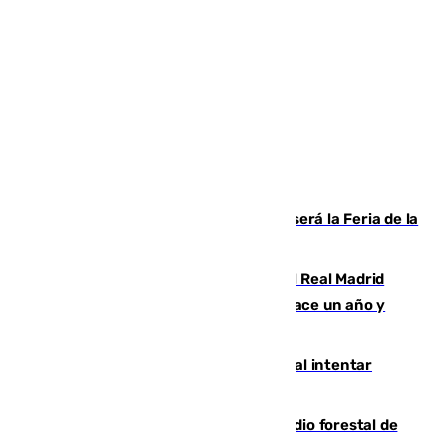
Talleres, escape room y música: así será la Feria de la
Juventud Cofrade de Málaga
El fichaje más caro de la historia del Real Madrid
costaba 105 millones de euros menos hace un año y
jugaba en Leganés
Ceuta suma 82 fallecidos en el mar al intentar
cruzar la frontera española
Huelva eleva a emergencia el incendio forestal de