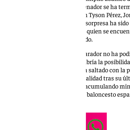
entre sus posibilidades. El entrenador se ha te
jugadores del
Unicaja
, como son Tyson Pérez, Jo
Yankuba Sima. Además la gran sorpresa ha sido 
malagueño Mario Saint-Supery, quien se encuen
por parte de los de verde y morado.
Para esta ventana FIBA, el preparador no ha pod
la NBA ni de la Euroliga, lo que abría la posibili
experimentados. La sorpresa ha saltado con la p
sumará su primera internacionalidad tras su últ
Covirán Granada. El base sigue acumulando minu
sólo explica su buen paso por el baloncesto españ
en las dos últimas temporadas.