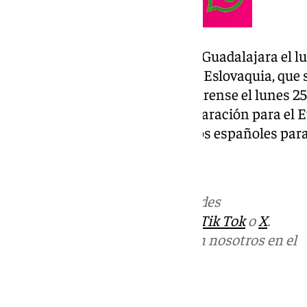
La Selección se concentrará en Guadalajara el l
preparará los dos partidos ante Eslovaquia, que s
viernes 22 (18:00 horas) y en Ourense el lunes 25
encuentros servirán como preparación para el E
claves para la clasificación de los españoles pa
Más noticias de
101TV
en las redes
sociales:
Instagram
,
Facebook
,
Tik Tok
o
X
.
Puedes ponerte en contacto con nosotros en el
correo
informativos@101tv.es
Tags: