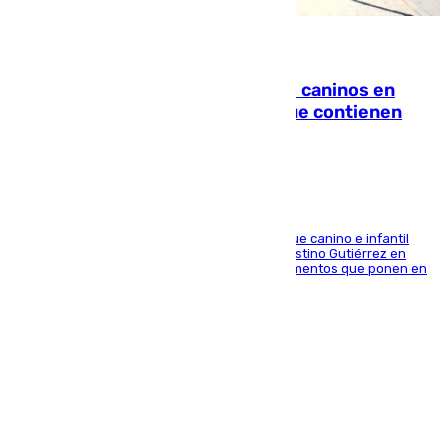
06.08.2026
Continúan los cierres de parques caninos en
Sevilla: se detectan alimentos que contienen
elementos peligrosos
En la tarde del 6 de agosto ha cerrado el parque canino e infantil
situado entre las calles Manuel Olivencia y Faustino Gutiérrez en
Sevilla Este tras detectarse alimentos con elementos que ponen en
peligro a perros y usuarios