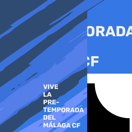
Ir
al
contenido
Tiktok