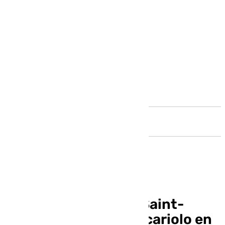
Andalucía
El malagueño Mario Saint-
Supery debuta con Scariolo en