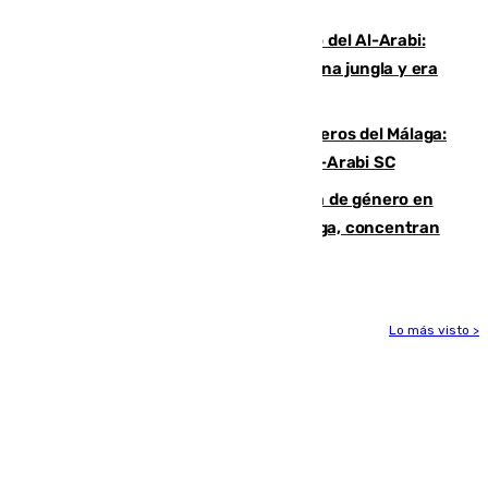
Niebla
Juanfran Funes, sobre el duro juego del Al-Arabi:
“Por momentos nos hemos metido en una jungla y era
hasta peligroso”
Ya se han estrenado los tres delanteros del Málaga:
Eneko Jauregui, bigoleador contra el Al-Arabi SC
35 mujeres asesinadas por violencia de género en
España en este 2026: Andalucía y Málaga, concentran
el foco de la tragedia
Lo más visto >
Más noticias
Ver más >