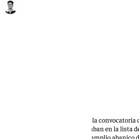
Ignacio Pérez
martes, 12 noviembre 2024, 14:11
Compartir:
Tras conocerse en el día de ayer la convocatori
Alemania, las miradas se centraban en la lista de
Scariolo,
quien contaba con un amplio abanico de