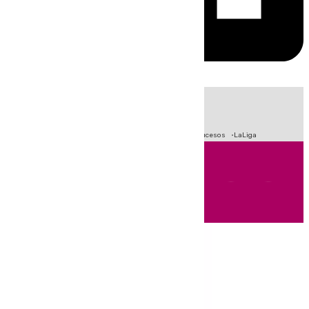
HOY
|
Fútbol
Primera División
Crisis Migratoria en Ceuta
Sucesos
LaLiga
Andalucía