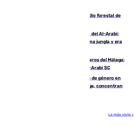
cruzar la frontera española
Huelva eleva a emergencia el incendio forestal de
Niebla
Juanfran Funes, sobre el duro juego del Al-Arabi:
“Por momentos nos hemos metido en una jungla y era
hasta peligroso”
Ya se han estrenado los tres delanteros del Málaga:
Eneko Jauregui, bigoleador contra el Al-Arabi SC
35 mujeres asesinadas por violencia de género en
España en este 2026: Andalucía y Málaga, concentran
el foco de la tragedia
Lo más visto >
Más noticias