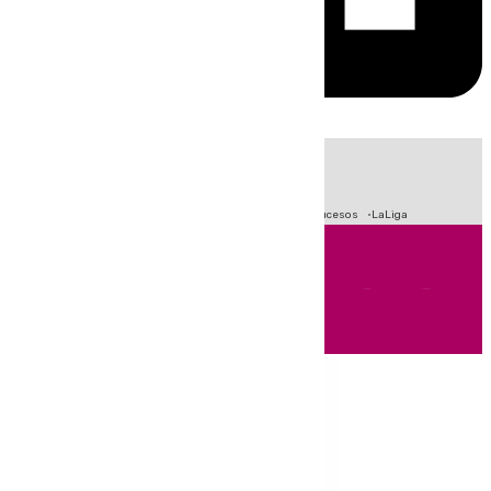
HOY
|
Fútbol
Primera División
Crisis Migratoria en Ceuta
Sucesos
LaLiga
Andalucía