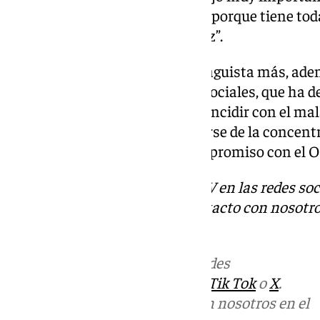
Marcará un antes y un después porque tiene tod
joven. Me quedé con su madurez”.
Hablamos por tanto de un malaguista más, ad
de forma repetida en las redes sociales, que ha 
Española absoluta. No pudo coincidir con el ma
ocasión, pues tuvo que marcharse de la concent
musculares tras su último compromiso con el 
Descubre más noticias de 101TV en las redes soc
Tok
o
X
. Puedes ponerte en contacto con nosotro
informativos@101tv.es
Más noticias de
101TV
en las redes
sociales:
Instagram
,
Facebook
,
Tik Tok
o
X
.
Puedes ponerte en contacto con nosotros en el