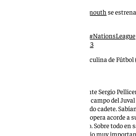
El defensa del
@afcbournemouth
se estren
@SEFutbol
absoluta.
| 1-1 | 40’
#VamosEspaña
|
#NationsLeague
pic.twitter.com/KoegFuLah3
— Selección Española Masculina de Fútbol
2025
Este jueves hablaba precisamente Sergio Pellicer
prometedor defensor: “Era en el campo del Juval 
le veían condiciones. Subió siendo cadete. Sabía
un acuerdo con la Juventus. No opera acorde a s
tranquilidad a nivel competitivo. Sobre todo en s
que saber competir. Es un trabajo muy importan