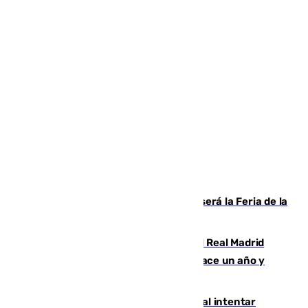
Talleres, escape room y música: así será la Feria de la
Juventud Cofrade de Málaga
El fichaje más caro de la historia del Real Madrid
costaba 105 millones de euros menos hace un año y
jugaba en Leganés
Ceuta suma 82 fallecidos en el mar al intentar