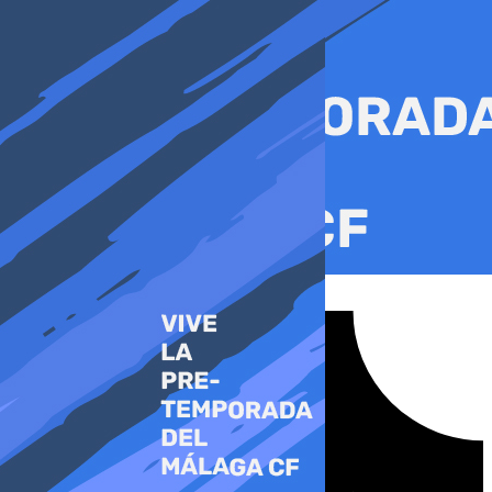
Ir
al
contenido
Tiktok