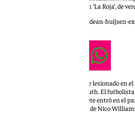
una lesión propició su debut con ‘La Roja’, de ver
https://www.101tv.es/quien-es-dean-huijsen-e
seleccion-espanola-absoluta/
Pau Cubarsí tuvo que marcharse lesionado en el 
actual futbolista del Bournemouth. El futbolista 
Málaga CF hasta la edad de cadete entró en el pa
Primero marcó España a través de Nico William
la igualada.
¡¡, DEAN!!