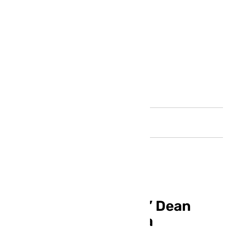
Andalucía
El ‘marbellí-holandés’ Dean
Huijsen debuta con la