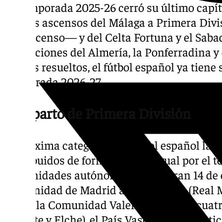
La temporada 2025-26 cerró su último capít
con los ascensos del Málaga a Primera Div
su descenso— y del Celta Fortuna y el Sabad
aspiraciones del Almería, la Ponferradina y
frentes resueltos, el fútbol español ya tien
temporada 2026-27.
El reparto de Primera División
La máxima categoría del fútbol español la 
distribuidos de forma muy desigual por el te
comunidades autónomas concentran 14 de e
Comunidad de Madrid aporta cuatro (Real Ma
Rayo), la Comunidad Valenciana otros cuatro 
Levante y Elche), el País Vasco tres (Athleti