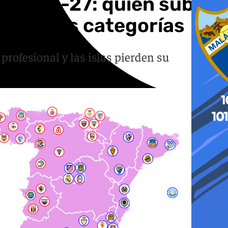
ada 26-27: quién sube,
 primeras categorías
rofesional y las islas pierden su