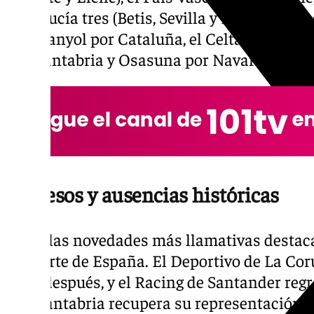
Andalucía tres (Betis, Sevilla y Málaga). Los
el Espanyol por Cataluña, el Celta y el Depor
por Cantabria y Osasuna por Navarra.
Regresos y ausencias históricas
Entre las novedades más llamativas destaca 
del norte de España. El Deportivo de La Co
años después, y el Racing de Santander regre
que Cantabria recupera su representación e