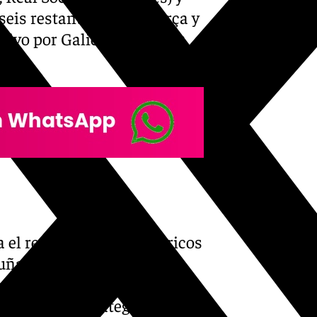
 seis restantes son el Barça y
tivo por Galicia, el Racing
el regreso de dos históricos
ruña vuelve a Primera doce
sa a la élite, lo que supone
n la máxima categoría.