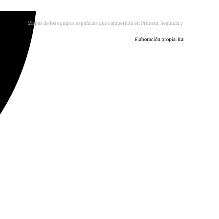
Mapas de los equipos españoles que competirán en Primera, Segunda y Primera RFEF
Elaboración propia: Karolina Navarro