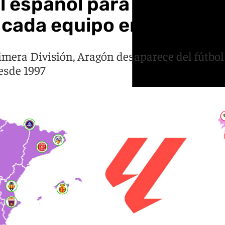
l español para la tempor
 cada equipo en las tres
era División, Aragón desaparece del fútbol p
esde 1997