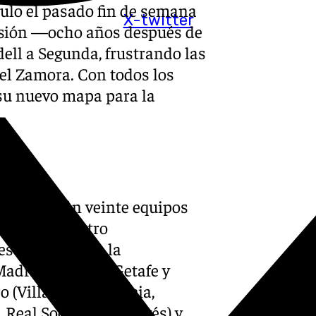
ulo el pasado fin de semana
X-twitter
isión —ocho años después de
ell a Segunda, frustrando las
 el Zamora. Con todos los
e su nuevo mapa para la
conformarán veinte equipos
rritorio. Cuatro
sos 20 clubes: la
drid, Atlético, Getafe y
(Villarreal, Valencia,
c, Real Sociedad y Alavés) y