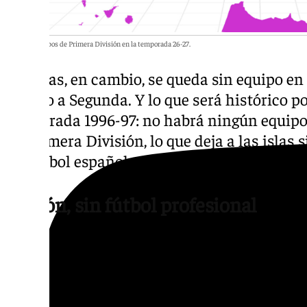
Mapa de equipos de Primera División en la temporada 26-27.
Asturias, en cambio, se queda sin equipo en
Oviedo a Segunda. Y lo que será histórico p
temporada 1996-97: no habrá ningún equipo
en Primera División, lo que deja a las islas 
del fútbol español.
Aragón, sin fútbol profesional
La situación más grave la vive Aragón. El de
Huesca a Primera RFEF deja a la comunidad
en el fútbol profesional, algo que no ocurrí