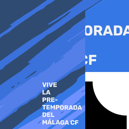
Ir
al
contenido
Tiktok