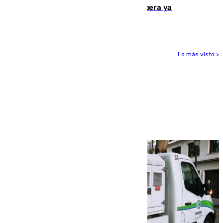
entorno del Prado de San Sebastián supera ya
1.600.000 euros
Lo más visto >
Más noticias
Ver más >