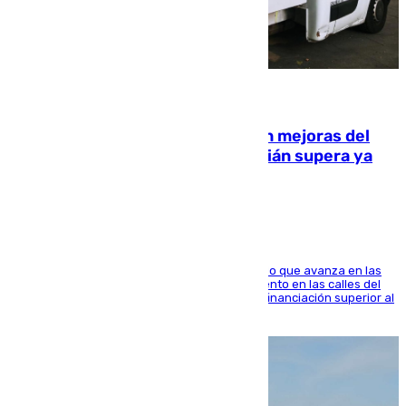
08.08.2026
La inversión del Ayuntamiento en mejoras del
entorno del Prado de San Sebastián supera ya
1.600.000 euros
El consistorio, a través de Emasesa, ha indicado que avanza en las
obras de renovación de las redes de saneamiento en las calles del
entorno del Prado, contando la zona con una financiación superior al
millón y medio de euros