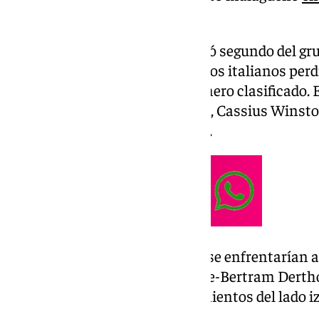
web 101tv.es
El Pallacanestro Reggiana quedó segundo del gru
Manresa y Aliaga Petkimspor. Los italianos perd
Laguna Tenerife, que fue el primero clasificado.
jugadores como Kenneth Faried, Cassius Winsto
jugadores con mejor valoración.
En caso de pasar a semifinales se enfrentarían 
Nanterre 92. La Laguna Tenerife-Bertram Dert
Galatasaray son los emparejamientos del lado iz