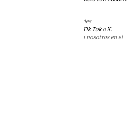
informativos@101tv.es
Más noticias de
101TV
en las redes
sociales:
Instagram
,
Facebook
,
Tik Tok
o
X
.
Puedes ponerte en contacto con nosotros en el
correo
informativos@101tv.es
Tags:
Últimas noticias