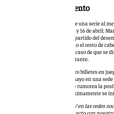
Fechas y funcionamiento
La ronda de cuartos final incluye una serie al mej
y 9 de abril (primera jornada), 15 y 16 de abril; M
segunda jornada. Por último, el partido del desemp
del mismo mes. El Unicaja, como el resto de cabe
el primer partido y el tercero en caso de que se d
Semana Santa jugará como visitante.
En los cuartos de final hay cuatro billetes en jue
Esta se celebrará del 8 al 11 de mayo en una sede
conocer. Entre las aspirantes se rumorea la posi
Atenas o Murcia, por lo que próximamente se in
Descubre más noticias de 101TV en las redes soc
Tok
o
X
. Puedes ponerte en contacto con nosotro