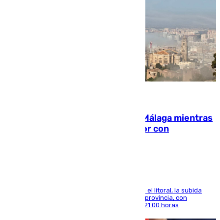
08.08.2026
El taró tiñe de niebla la costa de Málaga mientras
el calor se concentra en el interior con
Antequera en aviso amarillo
Mientras se alivia la sensación de bochorno en el litoral, la subida
térmica se notará sobre todo en el norte de la provincia, con
máximas que rozarán los 38 grados hasta las 21.00 horas