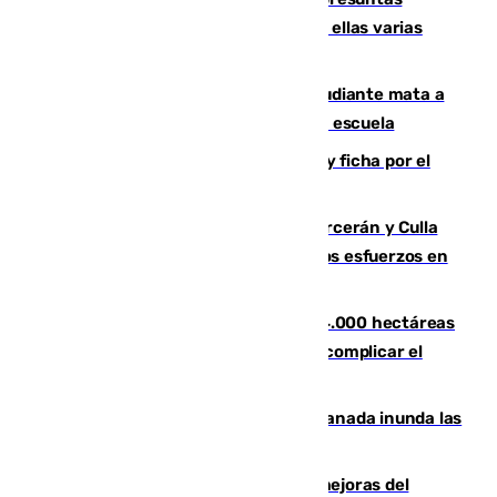
agresiones sexuales a migrantes, entre ellas varias
menores
Desastre en Tailandia: un joven estudiante mata a
tiros a sus abuelo y a profesores en una escuela
Luca Zidane rompe con el Granada y ficha por el
Leganés
Incendios de Castellón: Sierra Engarcerán y Culla
evolucionan positivamente y centran los esfuerzos en
Tírig
El incendio de Niebla ya supera las 4.000 hectáreas
afectadas y "se espera que se vuelva a complicar el
fuego"
Una tormenta en la provincia de Granada inunda las
calles de Puebla de Don Fadrique
La inversión del Ayuntamiento en mejoras del