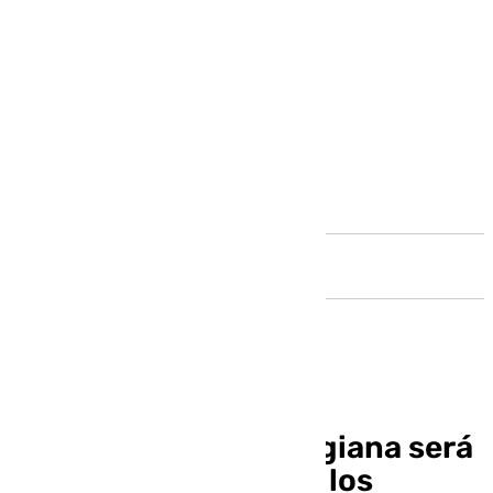
Andalucía
El Pallacanestro Reggiana será
el rival del Unicaja en los