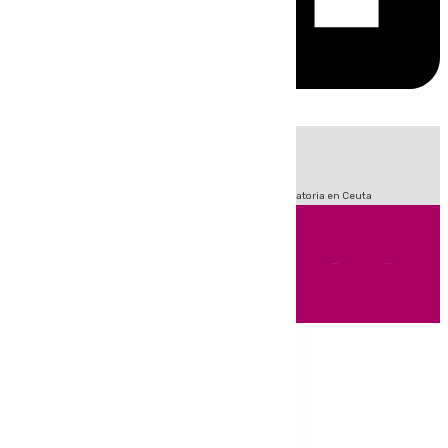
HOY
|
Fútbol
LaLiga
Sucesos
Primera División
Crisis Migratoria en Ceuta
Andalucía