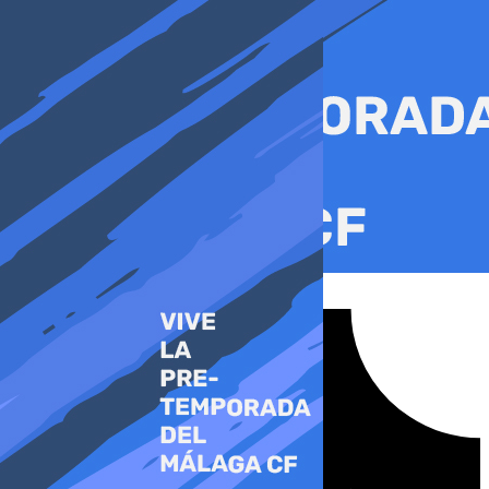
Ir
al
contenido
Tiktok