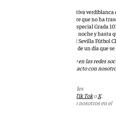
Así las cosas, la dirección deportiva verdiblanca 
delantera y trabaja en un nombre que no ha tra
mucho trabajo por delante. El Especial Grada 10
Sevilla, a partir de las 21:30 de la noche y hasta
permanente con las oficinas del Sevilla Fútbol C
buscando contar la última hora de un día que s
Descubre más noticias de 101Tv en las redes soc
Tok
o
X
. Puedes ponerte en contacto con nosotro
informativos@101tv.es
Más noticias de
101TV
en las redes
sociales:
Instagram
,
Facebook
,
Tik Tok
o
X
.
Puedes ponerte en contacto con nosotros en el
correo
informativos@101tv.es