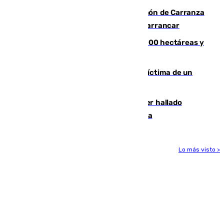
Las Palmas conquista el Trofeo Ramón de Carranza
y somete a un Cádiz que no termina de arrancar
El incendio de Niebla alcanza las 8.000 hectáreas y
mantiene desalojadas a 474 personas
El tenista checho Lehecka, nueva víctima de un
Rafa Jódar que está siendo imparable
Muere un hombre de 58 años tras ser hallado
inconsciente en una piscina en Cómpeta
Lo más visto >
Más noticias
Ver más >