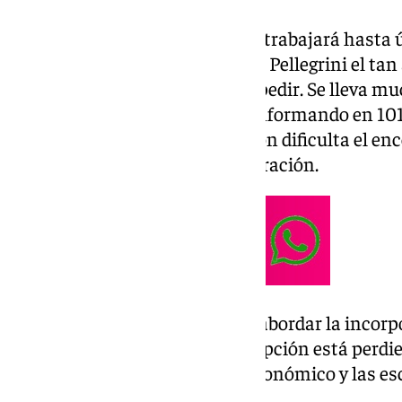
En las oficinas de Heliópolis se trabajará hasta 
buscando conseguirle a Manuel Pellegrini el tan
Ingeniero no se ha cansado de pedir. Se lleva m
opción y, como hemos venido informando en 101T
económico para la incorporación dificulta el en
y poder llevar a cabo su incorporación.
La intención del Real Betis era abordar la incorp
un lateral izquierdo, pero esta opción está perd
horas debido al poco margen económico y las esc
mercado.