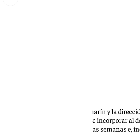
Miguel Alfonso
lunes, 3 febrero 2025, 11:00
Compartir:
Desde la planta noble del Villamarín y la direcc
definitivamente la posibilidad de incorporar al de
que se llevaban negociando varias semanas e, inc
operación Iker Losada.