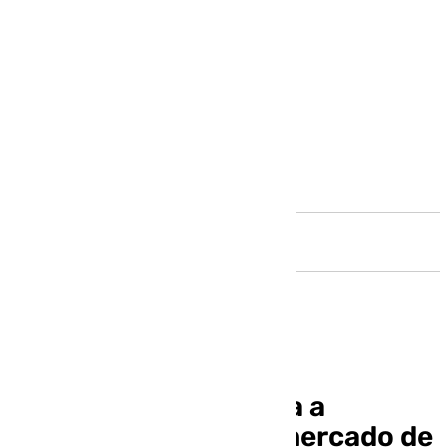
Andalucía
El Real Betis descarta a
Douvikas y apura el mercado de