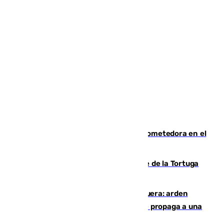
El año 2007, una generación muy prometedora en el
mundo del fútbol
Incendio forestal en el paraje Monte de la Tortuga
de Málaga
Incendio en un vertedero de Antequera: arden
chatarra, muebles y palets y el fuego se propaga a una
zona de monte