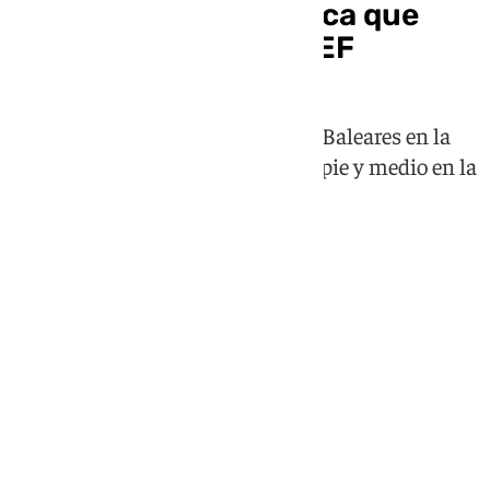
El Real Jaén, más cerca que
nunca de Primera RFEF
Los lagartos vencieron al Atlético Baleares en la
ida de la final del playoff y tienen pie y medio en la
categoría de bronce