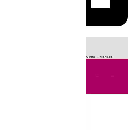
HOY
|
Fútbol
Sucesos
Primera División
Crisis Migratoria en Ceuta
Incendios
Andalucía