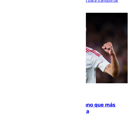
beneficio y utilizaba las mismas embarcaciones para transportar
droga a Argelia y personas de vuelta
07.08.2026
Juanlu Sánchez, el sexto canterano que más
dinero deja en las arcas del Sevilla