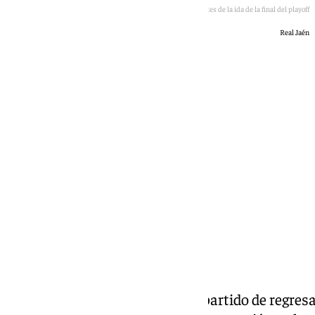
Jugadores del Jaén antes de la ida de la final del playoff
Real Jaén
Jairo Sánchez
viernes, 29 mayo 2026, 12:20
Compartir:
El Real Jaén está a tan solo un partido de regresa