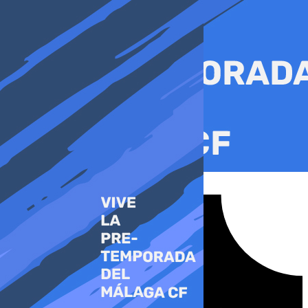
Ir
al
contenido
Tiktok