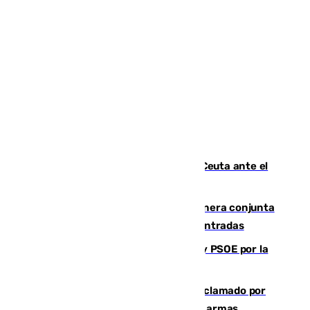
La Armada suma cuatro buques en Ceuta ante el
aviso de un nuevo cruce el 15 de agosto
Guardia Civil y RFEF trabajan de manera conjunta
en el caso de las estafas de ventas de entradas
Vuelve el duelo dialéctico entre PP y PSOE por la
financiación de las autonomías
Detienen en Málaga a un fugitivo reclamado por
Colombia por homicidio y transporte de armas