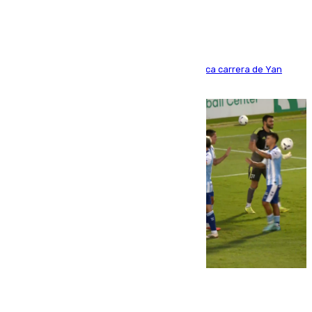
Del filial pepinero a récord absoluto: la meteórica carrera de Yan
Diomande en solo doce meses
06.08.2026