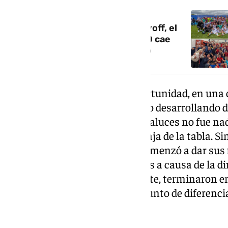
NOTICIA RELACIONADA
El Jaén avanza a la final del playoff, el
Estepona se salva y el Xerez CD cae
eliminado de la fase de ascenso
Ahora, el Real Jaén tiene la oportunidad, en una
culminar un trabajo que han ido desarrollando d
comienzo de curso para los andaluces no fue n
primeras jornadas en la zona baja de la tabla. Si
entrenador, Manuel Herrero, comenzó a dar sus f
encadenando buenos resultados a causa de la din
entrando la plantilla. Finalmente, terminaron e
ascenso por los pelos, con un punto de diferencia 
Recreativo de Huelva.