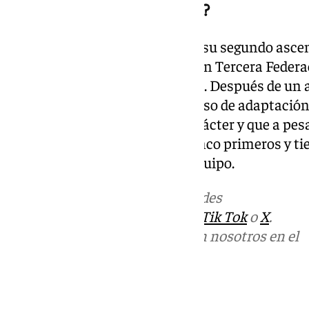
¿Dos ascensos consecutivos?
El Jaén está cerca de conseguir su segundo ascen
año pasado el equipo militaba en Tercera Federac
promoción a la actual categoría. Después de un 
pronosticar que iba a ser un curso de adaptación
han demostrado que tienen carácter y que a pesar
conseguido colarse entre los cinco primeros y ti
para marcar la historia de su equipo.
Más noticias de
101TV
en las redes
sociales:
Instagram
,
Facebook
,
Tik Tok
o
X
.
Puedes ponerte en contacto con nosotros en el
correo
informativos@101tv.es
Tags: