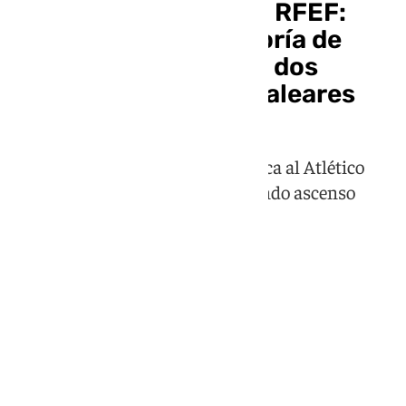
El Real Jaén sube a 1º RFEF:
ascienden a la categoría de
bronce tras ganar los dos
partidos al Atlético Baleares
El equipo lagarto vence en Mallorca al Atlético
Baleares (1-2) y consuma su segundo ascenso
seguido de categoría