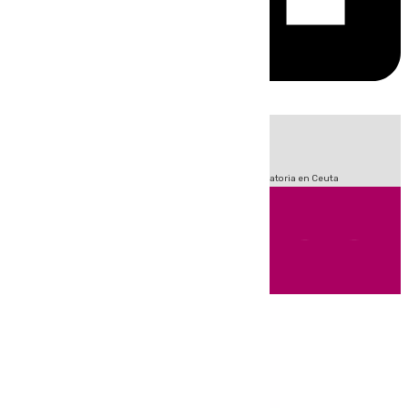
HOY
|
Sucesos
Fútbol
LaLiga
Primera División
Crisis Migratoria en Ceuta
Andalucía