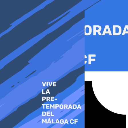
Ir
al
contenido
Tiktok