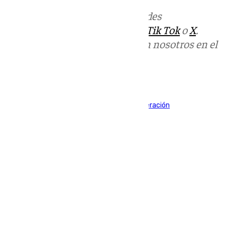
Más noticias de
101TV
en las redes
sociales:
Instagram
,
Facebook
,
Tik Tok
o
X
.
Puedes ponerte en contacto con nosotros en el
correo
informativos@101tv.es
Tags:
Fútbol
Primera Federación
Segunda Federación
Últimas noticias