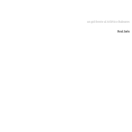
El Real Jaén celebra un gol frente al Atlético Baleares
Real Jaén
Jairo Sánchez
domingo, 31 mayo 2026, 22:28
Compartir: