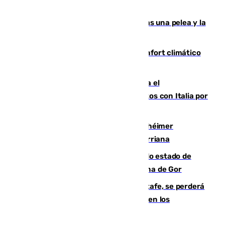
ensayo (1-2)
Tensión en la prisión de Alhaurín tras una pelea y la
incautación de un punzón
Málaga contabiliza 148 zonas de confort climático
para enfrentar las altas temperaturas
Marlaska notifica a la Unión Europea el
restablecimiento de controles fronterizos con Italia por
vía aérea y marítima
Hallan sin vida al granadino con Alzhéimer
desaparecido hace una semana en Churriana
Encuentran un cadáver en avanzado estado de
descomposición en la localidad granadina de Gor
Christantus Uche, delantero del Getafe, se perderá
toda la temporada por varias fracturas en los
ligamentos de su rodilla derecha