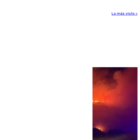
Lo más visto >
Más noticias
Ver más >