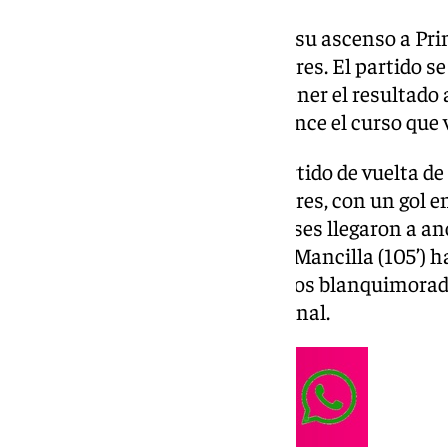
El Real Jaén consigue certificar su ascenso a Pr
la eliminatoria al Atlético Baleares. El partido s
lagartos han conseguido mantener el resultado a 
presencia en la categoría de bronce el curso que 
El cuadro andaluz llegaba al partido de vuelta de 
por la mínima. El Atlético Baleares, con un gol e
a la prórroga, donde los jiennenses llegaron a a
Siverio Toro (98’) y José Carrillo Mancilla (105’)
tantos en el tiempo extra para los blanquimorad
categoría más al fútbol profesional.