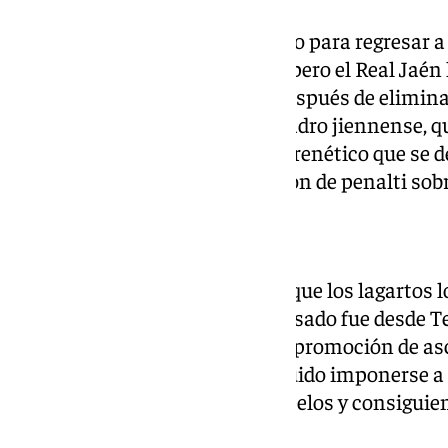
El conjunto balear era el favorito para regresar 
años de su descenso a 2ª RFEF, pero el Real Jaé
los «grandes» de la categoría. Después de elimina
sido la siguiente víctima del cuadro jiennense, q
ceja. Fue un choque igualado y frenético que se d
cuando en el minuto 98 anotaron de penalti sobr
Dos ascensos seguidos
Es el segundo año consecutivo que los lagartos 
culminar un ascenso. El año pasado fue desde Te
hicieron también a través de la promoción de asc
«nuevos» de la liga, han conseguido imponerse a 
colándose en el playoff por los pelos y consiguien
postcompetición.