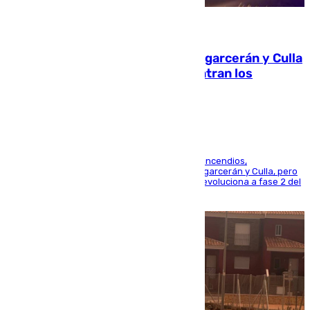
08.08.2026
Incendios de Castellón: Sierra Engarcerán y Culla
evolucionan positivamente y centran los
esfuerzos en Tírig
La UME se suma al operativo de control de los incendios,
progresando adecuadamente los de Sierra Engarcerán y Culla, pero
centrando todo el empeño en el de Culla, que evoluciona a fase 2 del
PEIF