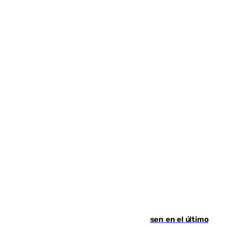
El Sevilla se desinfla ante el Leverkusen en el último