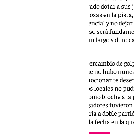
«Chispi» y Javier Porras han logrado dotar a sus
competitiva y si haces bien las cosas en la pista
motivación para creer en tu potencial y no deja
independientemente del rival. Eso será fundamen
temporada en el que comienza un largo y duro c
categoría.
Vega de Granada propuso un intercambio de golpes
conjunto antequerano, por lo que no hubo nunca
marcador y regaló un tenso y emocionante desenl
24-25 y, en la última posesión, los locales no p
derrota ajustada. Una victoria como broche a la
lo más importante, todos los jugadores tuvieron
descansar antes de la eliminatoria a doble parti
confirmación oficial para saber la fecha en la qu