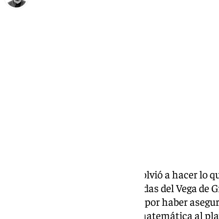
Eduardo Villalón
domingo, 16 marzo 2025, 19:05
Compartir:
El Sano Antequera BM Torcal volvió a hacer lo qu
Pabellón Maestro Manuel Cañadas del Vega de Gr
25. Un encuentro sin urgencias por haber asegura
cuarta plaza y la clasificación matemática al pl