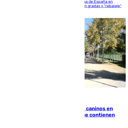
181 edición de la competición hípica más antigua de España en
activo donde aficionados y profesionales llenan gradas y "rebalaje"
de la playa de sanluqueña
06.08.2026
Continúan los cierres de parques caninos en
Sevilla: se detectan alimentos que contienen
elementos peligrosos