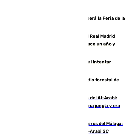
Talleres, escape room y música: así será la Feria de la
Juventud Cofrade de Málaga
El fichaje más caro de la historia del Real Madrid
costaba 105 millones de euros menos hace un año y
jugaba en Leganés
Ceuta suma 82 fallecidos en el mar al intentar
cruzar la frontera española
Huelva eleva a emergencia el incendio forestal de
Niebla
Juanfran Funes, sobre el duro juego del Al-Arabi:
“Por momentos nos hemos metido en una jungla y era
hasta peligroso”
Ya se han estrenado los tres delanteros del Málaga:
Eneko Jauregui, bigoleador contra el Al-Arabi SC