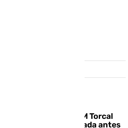
Andalucía
El Sano Antequera BM Torcal
gana al Vega de Granada antes