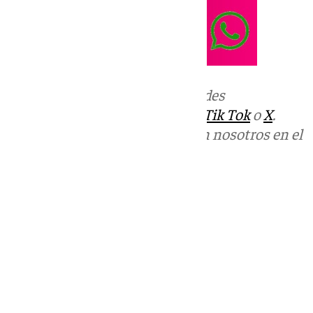
Más noticias de
101TV
en las redes
sociales:
Instagram
,
Facebook
,
Tik Tok
o
X
.
Puedes ponerte en contacto con nosotros en el
correo
informativos@101tv.es
Tags:
Últimas noticias