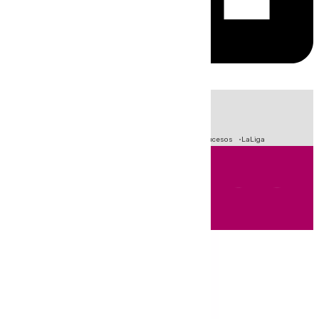
HOY
|
Fútbol
Primera División
Crisis Migratoria en Ceuta
Sucesos
LaLiga
Andalucía