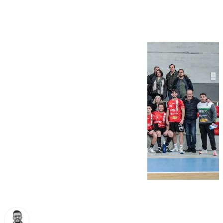
del play-off (24-25)