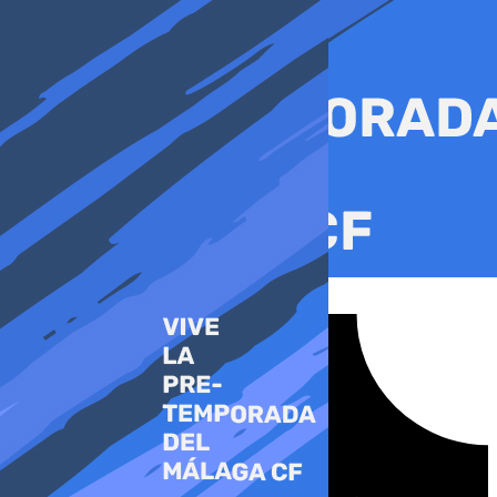
Ir
al
contenido
Tiktok