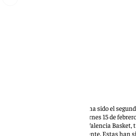
Miguel Alfonso
viernes, 14 febrero 2025, 22:01
Compartir:
No ha sido día de
Unicaja
, pero ha sido el segund
final de la Copa del Rey. Este viernes 15 de febre
semifinales el Real Madrid y el Valencia Basket
y al Gran Canaria, respectivamente. Estas han s