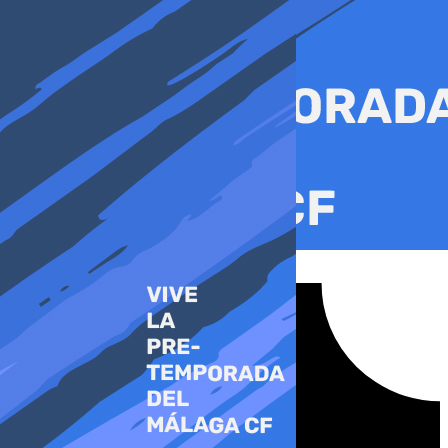
Ir
al
contenido
Tiktok