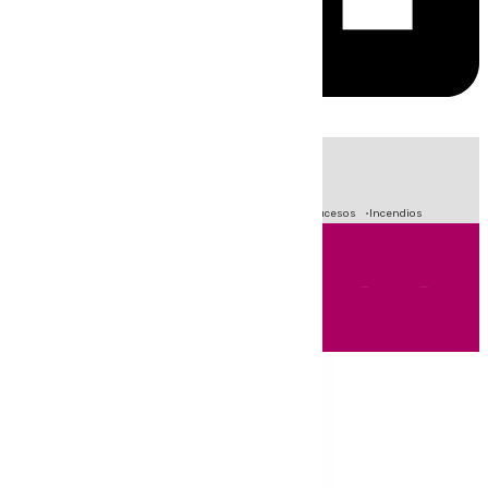
HOY
|
Fútbol
Primera División
Crisis Migratoria en Ceuta
Sucesos
Incendios
Andalucía