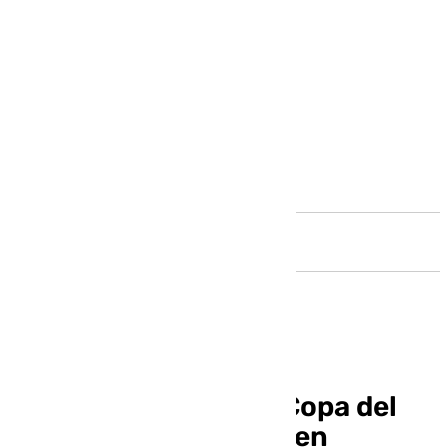
Andalucía
El segundo día de la Copa del
Rey en Gran Canaria, en