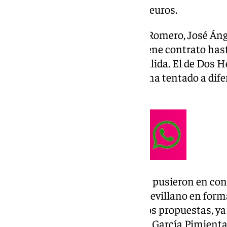
actualmente en 20 millones de euros.
Tras las renovaciones de Isaac Romero, José Án
le toca a Juanlu. El futbolista tiene contrato has
adelantarse ante una posible salida. El de Dos 
salida de 20 millones, cifra que ha tentado a dif
Alemania.
Tanto Leipzig, como Everton, se pusieron en cont
con los servicios del futbolista sevillano en form
hispalense se rechazaron las dos propuestas, ya
será una pieza importante para García Pimienta 