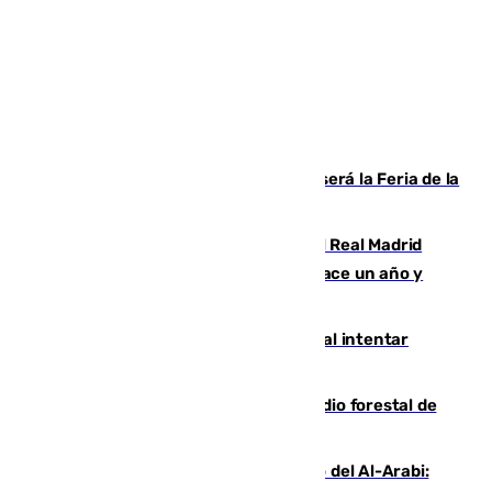
Talleres, escape room y música: así será la Feria de la
Juventud Cofrade de Málaga
El fichaje más caro de la historia del Real Madrid
costaba 105 millones de euros menos hace un año y
jugaba en Leganés
Ceuta suma 82 fallecidos en el mar al intentar
cruzar la frontera española
Huelva eleva a emergencia el incendio forestal de
Niebla
Juanfran Funes, sobre el duro juego del Al-Arabi: