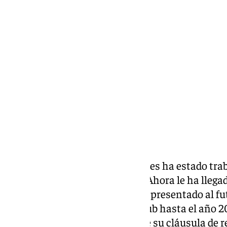
Lynx Devs
miércoles, 5 febrero 2025, 12:08
Compartir:
El
Sevilla FC
en los últimos meses ha estado trab
renovación de sus canteranos. Ahora le ha llegad
que el club hispalense le habría presentado al fu
contrato, que lo vincularía al club hasta el año 
aumentaría considerablemente su cláusula de re