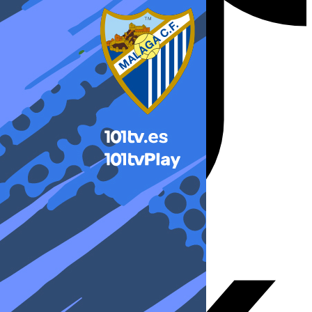
X-twitter