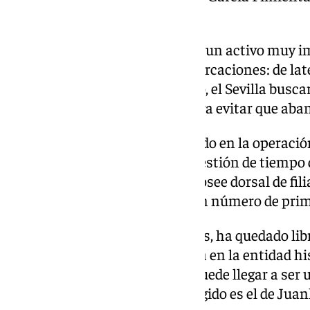
temporada.
El club hispalense ve en Juanlu un activo muy im
ha utilizado en diferentes demarcaciones: de late
incluso de extremo. Por lo tanto, el Sevilla busca
internacional con la Sub-21, para evitar que aban
El Sevilla lleva tiempo trabajando en la operaci
por ambas partes y que será cuestión de tiempo q
Ahora mismo, el cantero aún posee dorsal de fili
firmando, tendrá que escoger un número de prim
Desde la retirada de Jesús Navas, ha quedado lib
dorsal que tiene mucha historia en la entidad 
se ha especulado sobre quien puede llegar a ser 
nombres, que más fuerza ha cogido es el de Juan