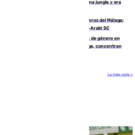
“Por momentos nos hemos metido en una jungla y era
hasta peligroso”
Ya se han estrenado los tres delanteros del Málaga:
Eneko Jauregui, bigoleador contra el Al-Arabi SC
35 mujeres asesinadas por violencia de género en
España en este 2026: Andalucía y Málaga, concentran
el foco de la tragedia
Lo más visto >
Más noticias
Ver más >