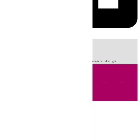
HOY
|
Fútbol
Primera División
Crisis Migratoria en Ceuta
Sucesos
LaLiga
Andalucía