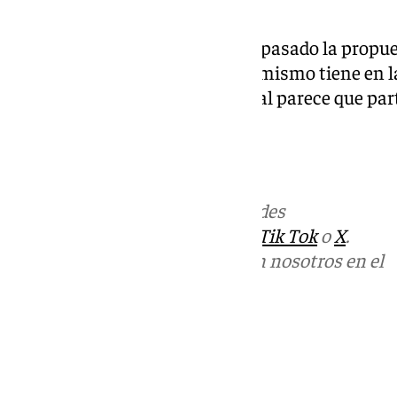
ver que sucede.
Por el momento, el Sevilla le ha pasado la propue
decidir su futuro. Juanlu ahora mismo tiene en l
contra el FC Barcelona, en el cual parece que part
Carmona.
101Tv
Más noticias de
101TV
en las redes
sociales:
Instagram
,
Facebook
,
Tik Tok
o
X
.
Puedes ponerte en contacto con nosotros en el
correo
informativos@101tv.es
Tags:
Últimas noticias