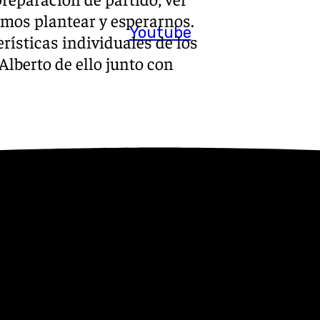
emos plantear y esperarnos.
Youtube
rísticas individuales de los
Alberto de ello junto con
 El salario afectivo que
uí trabajamos entre amigos y
dar lo mejor de cada uno.
s el mismo trabajo. He
ival y el planteamiento del
todos intentamos dar nuestra
cela para que Ibon ponga