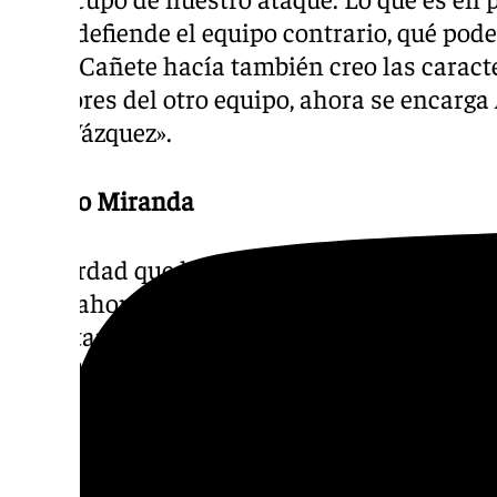
cómo defiende el equipo contrario, qué pod
Ángel Cañete hacía también creo las caracte
jugadores del otro equipo, ahora se encarga 
Fran Vázquez».
Alberto Miranda
«Es verdad que hago mucho trabajo de vídeo.
dicen ahora creo que es muy importante. Aq
no es tan habitual. Eso nos ayuda mucho a 
Las últimas temporadas ha sido más o meno
hecho la observación de ataque del equipo r
plan defensivo de nuestro equipo. A la vez 
visión de lo que podemos hacer en cada par