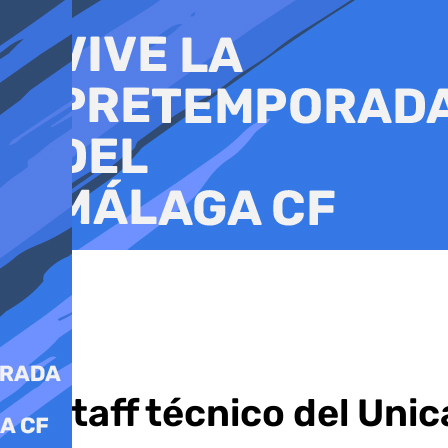
Ir
al
contenido
El staff técnico del Uni