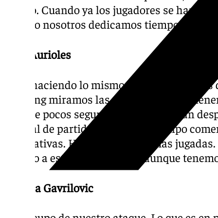
último. Cuando ya los jugadores se han mar
cuando nosotros dedicamos tiempo a eso».
Paco Aurioles
«Sigo haciendo lo mismo. Llevo las jugadas 
scouting miramos las situaciones que tiene
rival de pocos segundos, las que juegan des
de final de partido. De nuestro equipo come
alternativas. Hacemos las mismas jugadas.
pasado a este algunas cosas aunque tenemo
Andrija Gavrilovic
«Me ocupo de nuestro ataque. Lo que es en p