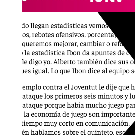
«Cuando llegan estadísticas vemos un poco
perdidos, rebotes ofensivos, porcentaje de t
lo que queremos mejorar, cambiar o reforza
viendo la estadística Ibon da apuntes de có
lo que le digo yo. Alberto también dice sus 
algo pues igual. Lo que Ibon dice al equipo 
«Por ejemplo contra el Joventut le dije que
contraataque los primeros seis minutos y l
contraataque porque había mucho juego para
que en la economía de juego son importantes
en un tiempo muy corto en comunicación.
También hablamos sobre el quinteto, eso en 