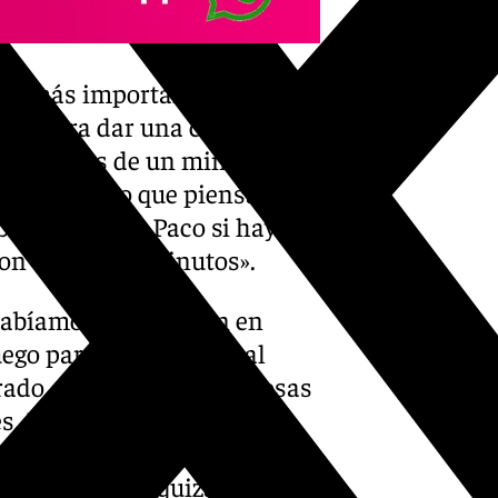
 lo más importante: balones
iro… para dar una cobertura a
r. Después de un minuto
mo atacar lo que piensa él y
observaciones, Paco si hay
son dos o tres minutos».
 habíamos jugado bien en
uego paramos de jugar al
do. Son tres o cuatro cosas
. No se pueden ir detalles
la cronología quizás sea lo