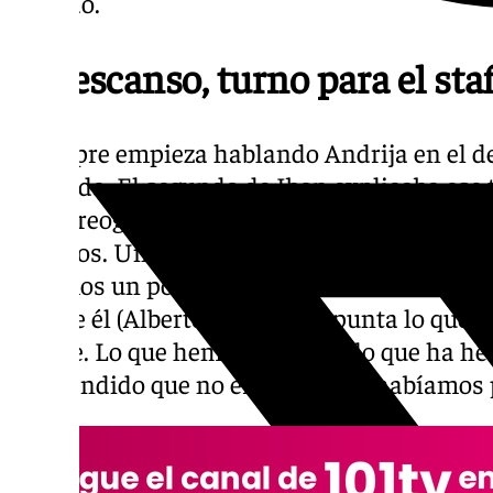
morado.
El descanso, turno para el sta
«Siempre empieza hablando Andrija en el de
Miranda. El segundo de Ibon explicaba ese 
«La coreografía precisa es que siempre hay
minutos. Un minuto que tarda Javi Salvo en 
Estamos un poco repasando cada uno lo que
porque él (Alberto Miranda) apunta lo que es
ataque. Lo que hemos anotado, lo que ha he
sorprendido que no era de lo que habíamos 