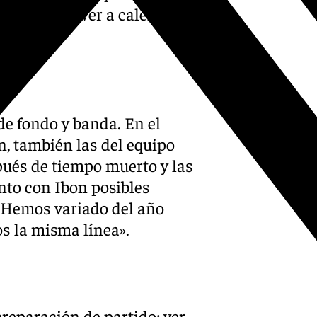
chado a volver a calentar es
de fondo y banda. En el
n, también las del equipo
pués de tiempo muerto y las
nto con Ibon posibles
 Hemos variado del año
s la misma línea».
reparación de partido; ver