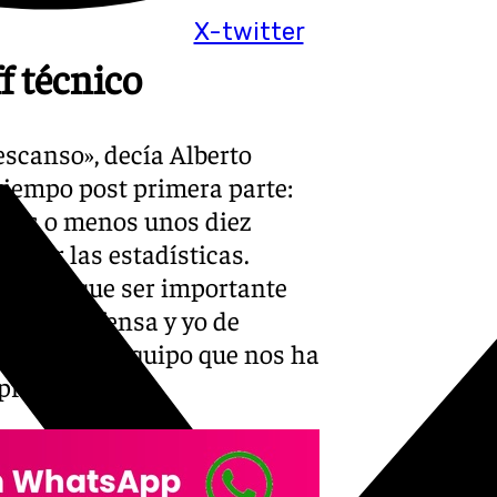
X-twitter
ff técnico
scanso», decía Alberto
tiempo post primera parte:
 más o menos unos diez
tener las estadísticas.
 tiene que ser importante
 de la defensa y yo de
cho el otro equipo que nos ha
preparado».