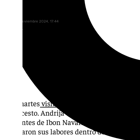
Pedro Jiménez
jueves, 21 noviembre 2024, 17:44
Compartir:
Este martes
visitó el programa Zona Verde
e
Baloncesto. Andrija Gavrilovic, Paco Auriol
ayudantes de Ibon Navarro, repasaron temas
explicaron sus labores dentro del cuerpo té