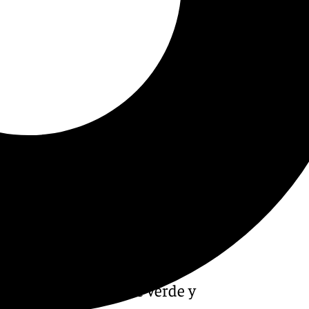
l staff técnico de Unicaja
es y Alberto Miranda,
 de actualidad cajista y
cnico del conjunto de verde y