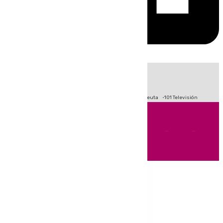
HOY
|
Fútbol
Primera División
LaLiga
Crisis Migratoria en Ceuta
101 Televisión
Andalucía