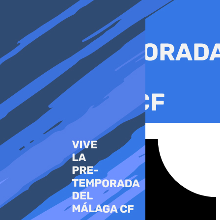
Ir
al
contenido
Tiktok