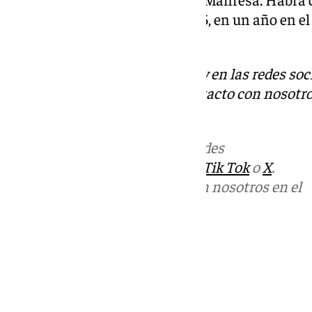
completar la lista este año 2025, en un año en el
entre la terna de favoritos.
Descubre más noticias de 101Tv en las redes soc
Tok
o
X
. Puedes ponerte en contacto con nosotro
informativos@101tv.es
Más noticias de
101TV
en las redes
sociales:
Instagram
,
Facebook
,
Tik Tok
o
X
.
Puedes ponerte en contacto con nosotros en el
correo
informativos@101tv.es
Tags:
Últimas noticias