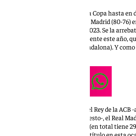
El conjunto cajista ha ganado la Copa hasta en 
2005, cuando se impuso al Real Madrid (80-76) e
fue hace tan solo dos años, en 2023. Se la arreb
tras imponerse 95-86. Precisamente este año, qu
debuta contra el Joventut (de Badalona). Y como 
tres…
Desde que se denomina Copa del Rey de la ACB -a
Federación Española de Baloncesto-, el Real Mad
trofeo hasta en once ocasiones (en total tiene 2
son los encargados de defender título en esta oc