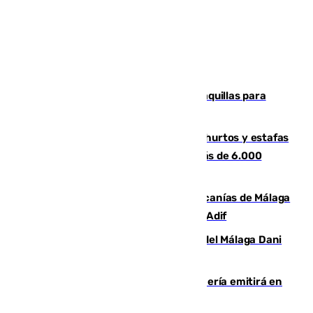
El mercado de Jerez refrigera sus taquillas para
facilitar las compras a sus visitantes
Detenida una pareja por presuntos hurtos y estafas
en Málaga tras ser descubiertos con más de 6.000
euros
Retrasos y cancelaciones en el Cercanías de Málaga
por una avería en la infraestructura de Adif
Isco, la nueva mascota del jugador del Málaga Dani
Lorenzo
El observatorio de Calar Alto de Almería emitirá en
directo el eclipse solar del 12 de agosto