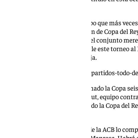
pasada en Málaga.
Sin embargo, el Barça es el equipo que más veces
ocasiones -bajo la denominación de Copa del Rey
tiene 27 títulos, dos menos que el conjunto mer
equipo que ha logrado arrebatarle este torneo al
ha sido, precisamente, el Unicaja.
https://www.101tv.es/horarios-partidos-todo-d
El Baskonia, por su parte, ha ganado la Copa seis
denominación actual. El Joventut, equipo contra
esta Copa del Rey 2025, ha ganado la Copa del R
bajo la denominación actual).
El palmarés de la Copa del Rey de la ACB lo compl
Estudiantes (2), el Valencia y el Manresa. Habrá