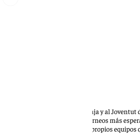
Lynx Devs
jueves, 13 febrero 2025, 13:29
Compartir:
El partido que enfrenta al Unicaja y al Joventut d
Copa del Rey 2025
, uno de los torneos más espe
ilusión generan, tanto para los propios equipos
aficiones.