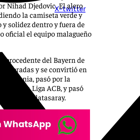
r Nihad Djedovic. El alero
X-twitter
diendo la camiseta verde y
 y solidez dentro y fuera de
ho oficial el equipo malagueño
2, procedente del Bayern de
temporadas y se convirtió en
 Alemania, pasó por la
butar en la Liga ACB, y pasó
a Roma y Galatasaray.