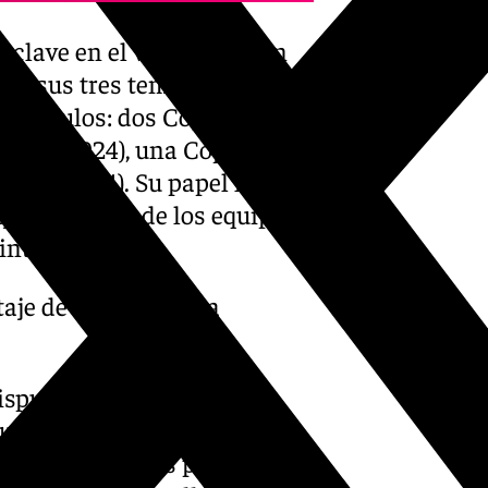
 clave en el vestuario y un
. En sus tres temporadas en
co títulos: dos Copas del Rey
eague (2024), una Copa FIBA
desa (2024). Su papel ha sido
aja como uno de los equipos
internacional.
aje de triunfos en la
disputado 28 partidos en
tos, 1,3 rebotes y 1,1
 sus estadísticas pueden