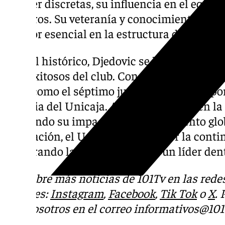
parecer discretas, su influencia en el equip
números. Su veteranía y conocimiento tácti
jugador esencial en la estructura del equipo
A nivel histórico, Djedovic se ha consolida
más exitosos del club. Con un 78,20% de vict
sitúa como el séptimo jugador con mejor por
historia del Unicaja. Además, es el 13º en la 
reflejando su impacto en el rendimiento glo
renovación, el Unicaja apuesta por la contin
asegurando la permanencia de un líder dent
Descubre más noticias de 101Tv en las rede
sociales:
Instagram
,
Facebook
,
Tik Tok
o
X
.
con nosotros en el correo
informativos@101t