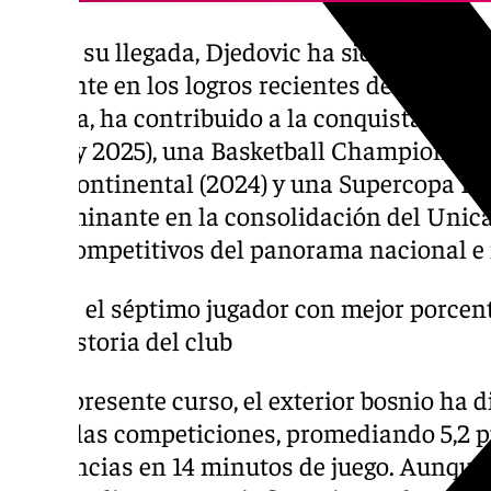
Desde su llegada, Djedovic ha sido una pieza
referente en los logros recientes del equipo
Málaga, ha contribuido a la conquista de cin
(2023 y 2025), una Basketball Champions L
Intercontinental (2024) y una Supercopa En
determinante en la consolidación del Unic
más competitivos del panorama nacional e 
Es el séptimo jugador con mejor porcent
historia del club
En el presente curso, el exterior bosnio ha 
todas las competiciones, promediando 5,2 pun
asistencias en 14 minutos de juego. Aunque