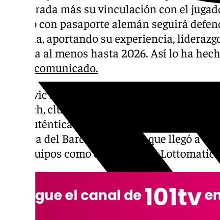
temporada más su vinculación con el jugado
bosnio con pasaporte alemán seguirá defen
morada, aportando su experiencia, liderazgo
la pista al menos hasta 2026. Así lo ha hec
en
un comunicado.
Djedovic llegó a Málaga en el verano de 202
Múnich, club en el que jugó durante nueve 
una auténtica leyenda. Antes de su etapa en
cantera del Barcelona, con el que llegó a de
por equipos como el Obradoiro, Lottomatic