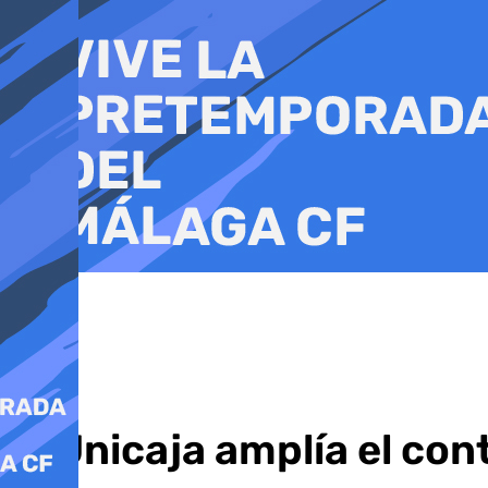
Ir
al
contenido
El Unicaja amplía el co