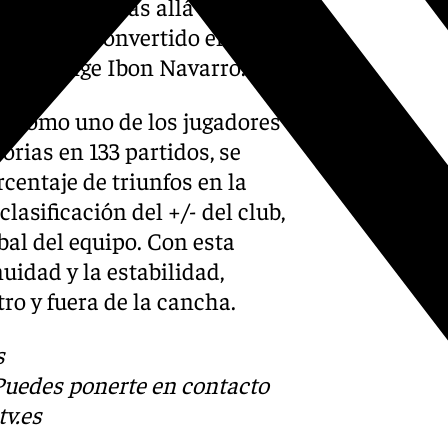
o va mucho más allá de los
co le han convertido en un
 que dirige Ibon Navarro.
do como uno de los jugadores
orias en 133 partidos, se
centaje de triunfos en la
clasificación del +/- del club,
bal del equipo. Con esta
uidad y la estabilidad,
ro y fuera de la cancha.
s
 Puedes ponerte en contacto
v.es