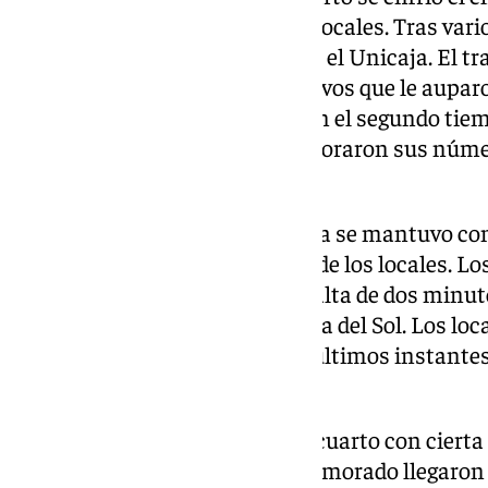
a un challenge por parte de los locales. Tras var
puso a funcionar la maquinaria el Unicaja. El t
encadenó tres triples consecutivos que le auparo
de los primeros diez minutos, en el segundo tiem
perímetro y ambos equipos mejoraron sus númer
(36-49).
A vuelta de vestuarios el Unicaja se mantuvo co
cambió la producción ofensiva de los locales. L
misma línea de cara al aro y a falta de dos minu
20 puntos a favor de los de Costa del Sol. Los l
de forma consecutiva en el los últimos instantes d
mismo con +14; 64-78.
El
Unicaja
afrontaba el último cuarto con ciert
debía defenderlo. Los de verde y morado llegaro