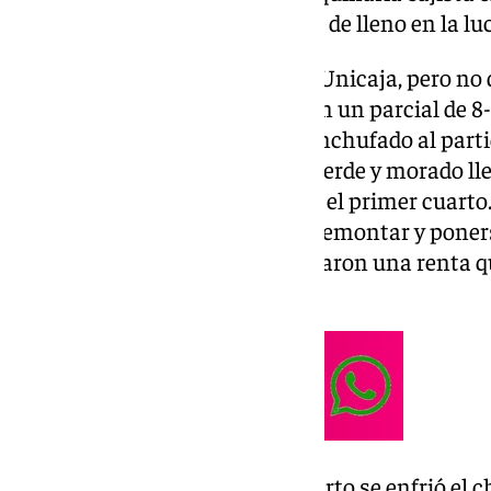
encuentro que le vuelve a situar de lleno en la l
La primera canasta fue para el Unicaja, pero no
cajista. Los andorranos lograron un parcial de 8
ante un Unicaja que no entró enchufado al parti
precisión. Esto hizo que los de verde y morado ll
por lo que se complicó aún más el primer cuarto.
y lo hizo. Los cajistas lograron remontar y poner
Andorra estuvo a la altura y sacaron una renta q
con 19-17 en el marcador.
En el comienzo del segundo cuarto se enfrió el