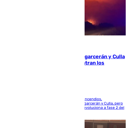
08.08.2026
Incendios de Castellón: Sierra Engarcerán y Culla
evolucionan positivamente y centran los
esfuerzos en Tírig
La UME se suma al operativo de control de los incendios,
progresando adecuadamente los de Sierra Engarcerán y Culla, pero
centrando todo el empeño en el de Culla, que evoluciona a fase 2 del
PEIF