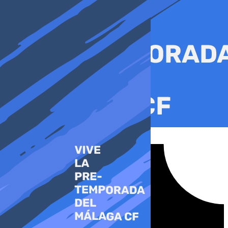
Ir
al
contenido
Tiktok