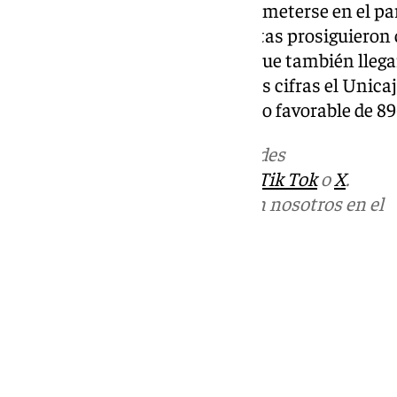
del partido. El Andorra buscaba meterse en el pa
busca del todo o nada. Los cajistas prosiguieron 
llevaron a los locales al límite, que también lle
de dos minutos ya llegó a las tres cifras el Unica
ante el Andorra con un resultado favorable de 89
Más noticias de
101TV
en las redes
sociales:
Instagram
,
Facebook
,
Tik Tok
o
X
.
Puedes ponerte en contacto con nosotros en el
correo
informativos@101tv.es
Tags:
Últimas noticias