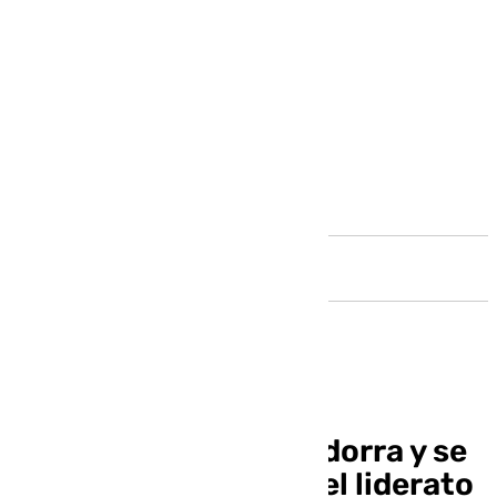
Andalucía
El Unicaja gana al Andorra y se
marcha al parón con el liderato