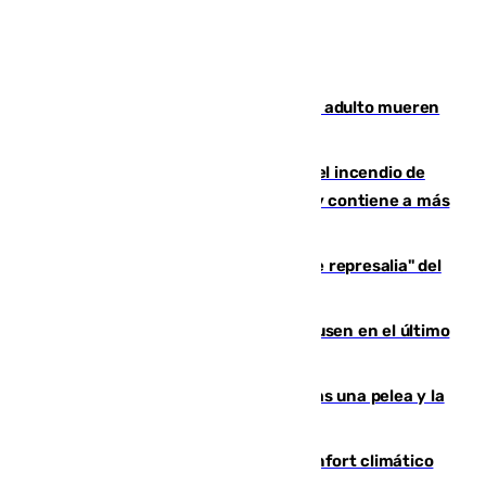
Tragedia en Italia: dos menores y un adulto mueren
en una violenta disputa familiar
340 personas más desalojadas por el incendio de
Niebla, que mantiene a 410 evacuadas y contiene a más
de 500 efectivos trabajando
Italia responde ante las "medidas de represalia" del
Gobierno de Sánchez
El Sevilla se desinfla ante el Leverkusen en el último
ensayo (1-2)
Tensión en la prisión de Alhaurín tras una pelea y la
incautación de un punzón
Málaga contabiliza 148 zonas de confort climático