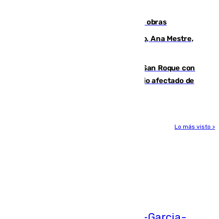
cúbicos de residuos
El Cádiz se afila ante un Granada en obras
La nueva presidenta del Parlamento, Ana Mestre,
hace parada institucional en Cádiz
Estabilizado el incendio forestal de San Roque con
19 familias aún desalojadas y un domicilio afectado de
gravedad
Lo más visto >
Más noticias
Ver más >