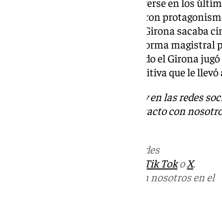
una batalla que prometía resolverse en los último
ecuador los entrenadores tomaron protagonismo,
crucial. A falta de un minuto el Girona sacaba ci
hacía falta cerrar el partido de forma magistral 
de un último minuto muy medido el Girona jugó b
capaz de prolongar la racha positiva que le llevó
Descubre más noticias de 101Tv en las redes soc
Tok
o
X
. Puedes ponerte en contacto con nosotro
informativos@101tv.es
Más noticias de
101TV
en las redes
sociales:
Instagram
,
Facebook
,
Tik Tok
o
X
.
Puedes ponerte en contacto con nosotros en el
correo
informativos@101tv.es