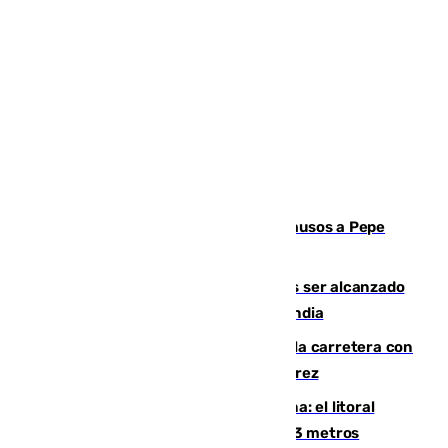
Granada despide con lágrimas y aplausos a Pepe
Habichuela
Un futbolista de 24 años muere tras ser alcanzado
por un rayo durante un partido en Tailandia
Muere un conductor tras salirse de la carretera con
su turismo en la A-480 a la altura de Jerez
Julio supera a junio en basura marina: el litoral
occidental malagueño recoge más de 33 metros