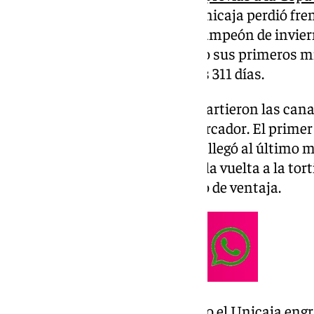
primera ya ha llegado. El Unicaja perdió fre
que le había llevado a ser campeón de inviern
de Manuel Trujillo, que tuvo sus primeros m
segundo cuarto con 17 años 311 días.
En los primeros minutos se repartieron las ca
se despegaba despegaba del marcador. El primer 
concretamente Killian Tillie. Se llegó al último 
favor del Girona. El Unicaja dio la vuelta a la tort
espacio que le pusieron con uno de ventaja.
Tras un inicio de cuarto igualado el Unicaja en