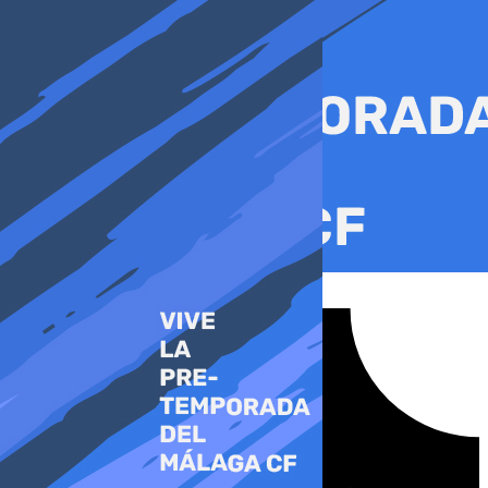
Ir
al
contenido
Tiktok