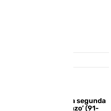
Andalucía
El Unicaja inaugura la segunda
vuelta con un ‘pinchazo’ (91-