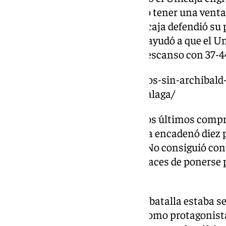
ocho puntos, lo que les permitió tener una ventaj
acortar esa ventaja, pero el Unicaja defendió su
Nuevamente el final del cuarto ayudó a que el Un
Fontajau, que se marchaba al descanso con 37-4
https://www.101tv.es/cinco-anos-sin-archibald-
con-pau-gasol-y-enamoro-a-malaga/
Como está siendo habitual en los últimos compro
vestuarios no sentó bien. Girona encadenó diez 
resituaron en la pelea de lleno. No consiguió con
morado y los locales fueron capaces de ponerse p
cuarto.
Osetkowski puso la igualada, la batalla estaba se
delante el Unicaja, con Carter como protagoni