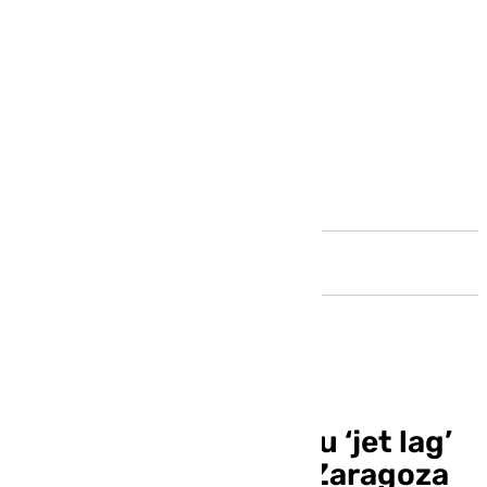
Andalucía
El Unicaja prolonga su ‘jet lag’
ante el Casademont Zaragoza