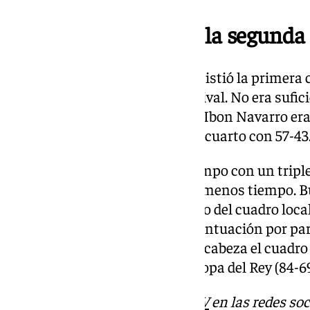
No hubo reacción en la segunda
En la vuelta de vestuarios se resistió la primera 
Unicaja pudo sobreponerse al rival. No era sufici
siendo considerable. La cara de Ibon Navarro er
encontraban. Terminó el tercer cuarto con 57-43
Djedovic inauguró el último tiempo con un tripl
malagueño y cada vez quedaba menos tiempo. Bus
Unicaja, aunque no bajó el ritmo del cuadro local
cuarto, el que contó con más puntuación por part
derrota del Unicaja. No levanta cabeza el cuadr
con ‘jet lag’ tras el paso por la Copa del Rey (84-69
Descubre más noticias de
101TV
en las redes soc