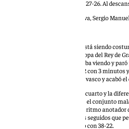
Parciales: 24-8, 14-14, 19-21, 27-26. Al descan
Árbitros: Fernando Calatrava, Sergio Manuel 
Pabellón: Príncipe Felipe.
Empezó mal el Unicaja, como está siendo costu
volvió a la Liga Endesa tras la Copa del Rey de 
estaba contento con lo que estaba viendo y paró 
sacaron ventaja pronto con 11-2 con 3 minutos 
no tuvo el efecto que buscaba el vasco y acabó el
El Zaragoza empezó el segundo cuarto y la difer
las defensas. Mejoró en defensa el conjunto mala
primera parte, por lo que bajó el ritmo anotador d
morado cosecharon seis puntos seguidos que per
marca rival. Se llegó al descanso con 38-22.