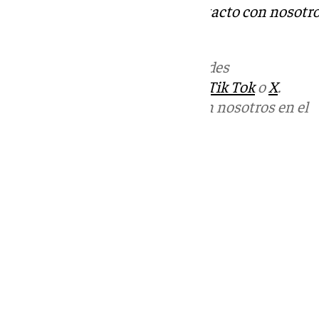
Tok
o
X
. Puedes ponerte en contacto con nosotro
informativos@101tv.es
Más noticias de
101TV
en las redes
sociales:
Instagram
,
Facebook
,
Tik Tok
o
X
.
Puedes ponerte en contacto con nosotros en el
correo
informativos@101tv.es
Tags:
Últimas noticias