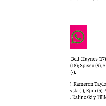
y morado con 19 de valoración.
Ficha técnica:
Casademont Zaragoza (84): Bell-Haynes (17), 
Dubljevic (7), Sulejmanovic (18); Spissu (9), 
Fernández (1), Álex Moreno (-).
Unicaja (69): Osetkowski (2), Kameron Taylor (
(-); Tyson Pérez (8), Balcerowski (-), Ejim (5),
(13), Djedovic (6), Kravish (7). Kalinoski y Til