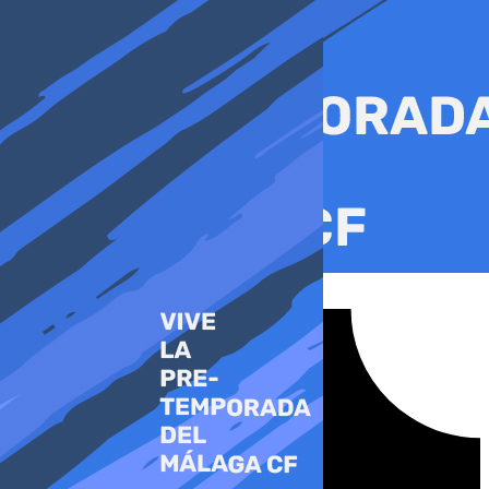
Ir
al
contenido
Tiktok