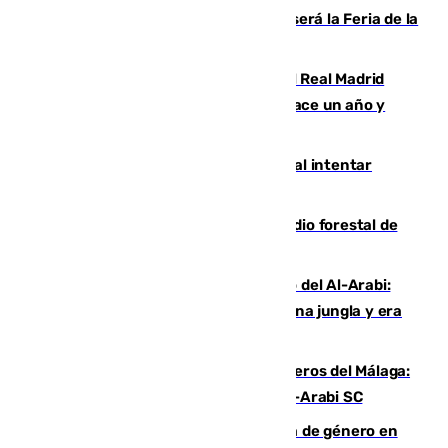
Talleres, escape room y música: así será la Feria de la
Juventud Cofrade de Málaga
El fichaje más caro de la historia del Real Madrid
costaba 105 millones de euros menos hace un año y
jugaba en Leganés
Ceuta suma 82 fallecidos en el mar al intentar
cruzar la frontera española
Huelva eleva a emergencia el incendio forestal de
Niebla
Juanfran Funes, sobre el duro juego del Al-Arabi:
“Por momentos nos hemos metido en una jungla y era
hasta peligroso”
Ya se han estrenado los tres delanteros del Málaga:
Eneko Jauregui, bigoleador contra el Al-Arabi SC
35 mujeres asesinadas por violencia de género en