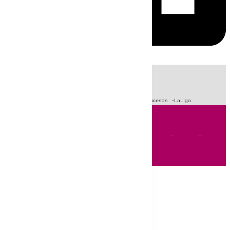
HOY
|
Fútbol
Primera División
Crisis Migratoria en Ceuta
Sucesos
LaLiga
Andalucía