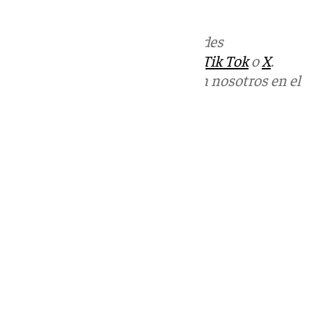
informativos@101tv.es
Más noticias de
101TV
en las redes
sociales:
Instagram
,
Facebook
,
Tik Tok
o
X
.
Puedes ponerte en contacto con nosotros en el
correo
informativos@101tv.es
Tags:
Últimas noticias