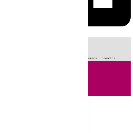
HOY
|
Fútbol
Primera División
Crisis Migratoria en Ceuta
Sucesos
Incendios
Andalucía