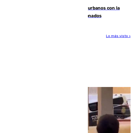
Cádiz despide seis «puntos negros» urbanos con la
orden de retirada para quioscos abandonados
Lo más visto >
Más noticias
Ver más >