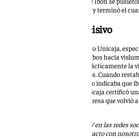
ecuador del tercer tiempo, los de Ibon se pusie
conjuntos siguieron en su línea y terminó el cua
Un último cuarto decisivo
En el último tiempo echó el resto Unicaja, espec
La ajustada diferencia entre ambos hacía vislum
uno de ellos podría significar prácticamente la v
al Unicaja a falta de dos minutos. Cuando resta
malagueño ganaba 103-94 y todo indicaba que iba 
con una victoria. Así fue y el Unicaja certificó u
su momento ante un BAXI Manresa que volvió a po
97).
Descubre más noticias de 101TV en las redes soc
Tok
o
X
. Puedes ponerte en contacto con nosotro