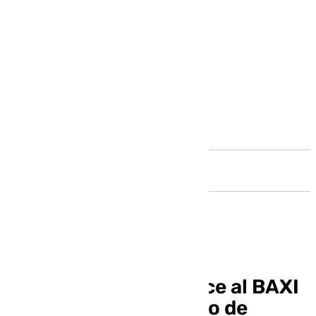
Andalucía
El Unicaja suda y vence al BAXI
Manresa en un partido de