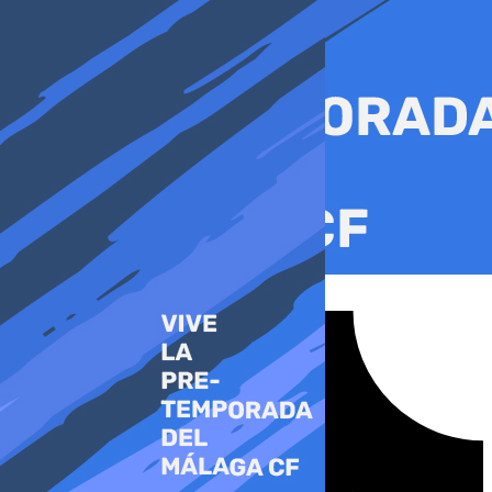
Ir
al
contenido
Tiktok