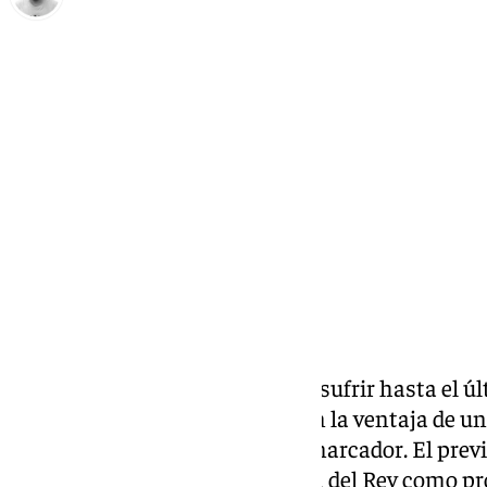
Pedro Jiménez
domingo, 2 marzo 2025, 14:59
Compartir:
El Unicaja ganó aunque le tocó sufrir hasta el ú
sexta marcha y contrarrestaron la ventaja de 
de 30 minutos por delante del marcador. El previ
con Salva Reina y la nueva Copa del Rey como pr