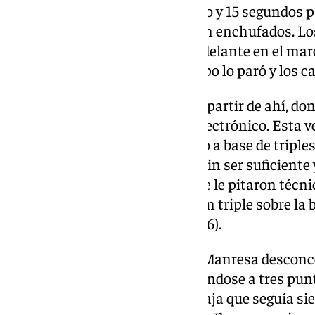
Al Unicaja le bastó con 1 minuto y 15 segundos par
una reanudación donde salieron enchufados. L
parcial de 8-0 que les puso por delante en el mar
partido. El técnico Diego Ocampo lo paró y los 
Fue un intercambio de golpes a partir de ahí, d
parcial 0-8 que les elevó en el electrónico. Esta 
contrarrestar el juego rival, pero a base de trip
(45-49). A pesar de ellos seguía sin ser suficient
frustración Ibon Navarro, al que le pitaron técn
Terminó la primera parte con un triple sobre la 
diferencia en siete puntos (49-56).
La vuelta de vestuarios tuvo al Manresa desconc
adueñándose del rebote y poniéndose a tres punt
perder su ventaja ante un Unicaja que seguía si