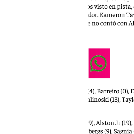
por la victoria y se divirtió con los visto en pist
pusieron toda la carne en el asador. Kameron Tay
los mejores de un encuentro que no contó con Al
Ficha técnica:
Unicaja (105): Balcerowski (4), Barreiro (0), Dje
Tyson Pérez (11), Ejim (5), Kalinoski (13), Taylo
Sima (4).
BAXI Manresa (97): Massa (9), Alston Jr (19), H
Vescovi (4), Reyes (15), Steinbergs (9), Sagni