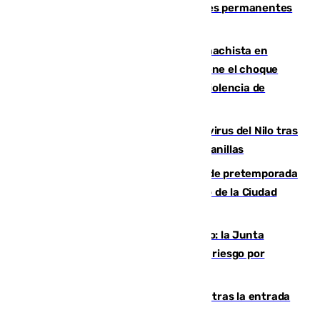
eclipse?: los expertos alertan de lesiones permanentes
de retina
Moreno condena el último crimen machista en
Benahavís mientras el Gobierno mantiene el choque
con la Junta por las competencias de violencia de
género
Málaga refuerza la vigilancia por el virus del Nilo tras
detectar un mosquito positivo en Campanillas
Málaga-Ceuta: cuarto compromiso de pretemporada
de los blanquiazules en busca del Trofeo de la Ciudad
Autónoma
Málaga, en alerta por el virus del Nilo: la Junta
decreta Campanillas como zona de alto riesgo por
varios casos recientes
El Gobierno registra 1.342 menores tras la entrada
masiva del pasado 30 de julio