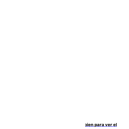
¿Qué puede pasar si no te proteges bien para ver el