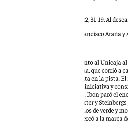
(-), Cate (8).
Parciales: 20-27, 29-29, 25-22, 31-19. Al desc
Árbitros: Rafael Serrano, Francisco Araña 
Pabellón: Martín Carpena.
Tras un emocionante recibimiento al Unicaja al
campeones” y la bajada de la lona, que corrió a 
Reina, tocó poner el foco de vuelta en la pista. E
brillante, pues Manresa llevó la iniciativa y con
ventaja en el ecuador del cuarto. Ibon paró el en
frenar la escapada visitante. Carter y Steinbergs s
animó un poco más el choque. Los de verde y mo
con un parcial de 4-0 que les acercó a la marca d