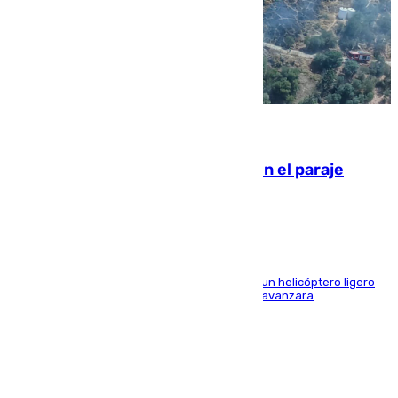
09.08.2026
Extinguido un incendio forestal en el paraje
Monte de la Tortuga de Málaga
El Plan Infoca movilizó a medios terrestres y a un helicóptero ligero
para contener las llamas y evitar que el fuego avanzara