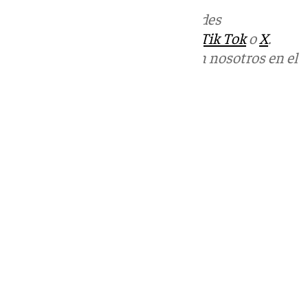
Más noticias de
101TV
en las redes
sociales:
Instagram
,
Facebook
,
Tik Tok
o
X
.
Puedes ponerte en contacto con nosotros en el
correo
informativos@101tv.es
Tags:
Últimas noticias