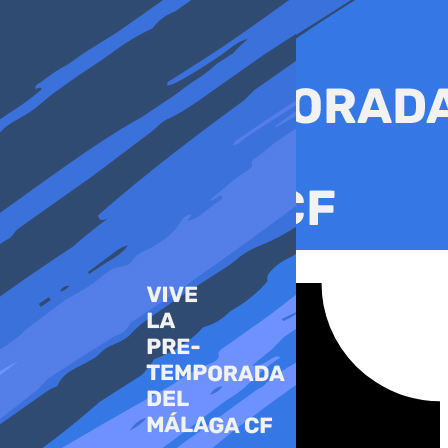
Ir
al
contenido
Tiktok