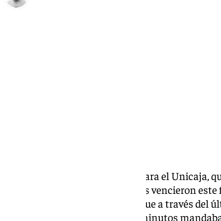
Pedro Jiménez
martes, 4 marzo 2025, 17:09
Compartir:
Este miércoles regresa la BCL para el Unicaja, q
la competición. Los malagueños vencieron este 
Manresa en un duelo en el que fue a través del ú
pudo ganar, ya que durante 33 minutos mandaba e