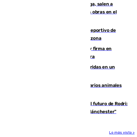
Los vecinos de Pedregalejo en Málaga, salen a
protestar en contra del resultado de las obras en el
paseo marítimo
Un incendio en un local del puerto deportivo de
Fuengirola genera una gran susto en la zona
Daniel Mérida derriba a Griekspoor y firma en
Montreal el mejor resultado de su carrera
Dos personas mueren y tres son heridas en un
accidente de tráfico en Utrera
Estudiarán el comportamiento de varios animales
durante el eclipse
Maresca evita pronunciarse sobre el futuro de Rodri:
"Por el momento, el viernes estará en Mánchester"
Lo más visto >