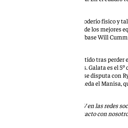
para la cita.
El Galatasaray destaca por su poderío físico y tal
estadístico destaca por ser uno de los mejores eq
Uno de los jugadores clave es el base Will Cumm
14.3 puntos y 15.7 de valoración.
Los turcos llegan tocados al partido tras perder e
los 19 puntos de Will Cummings. Galata es el 5º c
vencer, mientras que en la BCL se disputa con R
segundo puesto. En otro lado queda el Manisa,
victoria hasta el momento.
Descubre más noticias de 101TV en las redes soc
Tok
o
X
. Puedes ponerte en contacto con nosotro
informativos@101tv.es