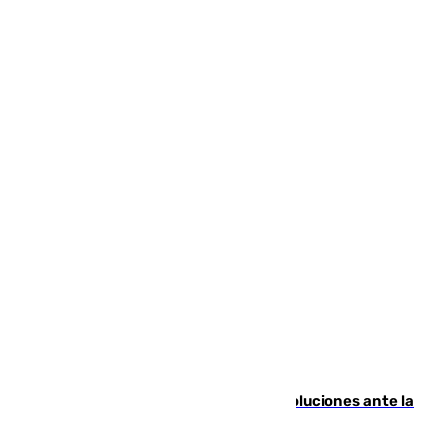
Más de 15.000 ceutíes claman por soluciones ante la
crisis migratoria