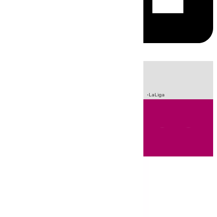
HOY
|
Incendios
Sucesos
Crisis Migratoria en Ceuta
Fútbol
LaLiga
Andalucía