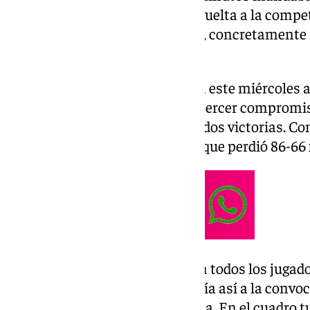
primer ‘golpe de realidad’ en la vuelta a la comp
Rey, el Unicaja juega ahora BCL, concretamente 
el partido en 101TV.
Los malagueños se enfrentarán este miércoles a
local) al cuadro otomano. Es el tercer compromis
Unicaja es líder del grupo J con dos victorias. Co
ganó 85-96 a Manisa, mientras que perdió 86-66 f
En la expedición cajista estarán todos los jugad
Alberto Díaz. Osetkowski volvería así a la convo
descarte el pasado fin de semana. En el cuadro 