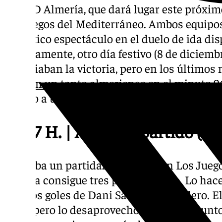
y la UD Almería, que dará lugar este próxim
los Juegos del Mediterráneo. Ambos equipos
auténtico espectáculo en el duelo de ida di
curiosamente, otro día festivo (8 de diciemb
acariciaban la victoria, pero en los último
fría con un tanto almeriense en el minuto 9
mucho a unos y de pocos a otro.
22.57 H. | Acabó el partido (M
Se acaba un partidazo absoluto en Los Jueg
Málaga consigue tres puntos de oro. Lo hace
con dos goles de Dani Sánchez y Cordero. El
el 87′, pero lo desaprovechó. Ya son 39 punt