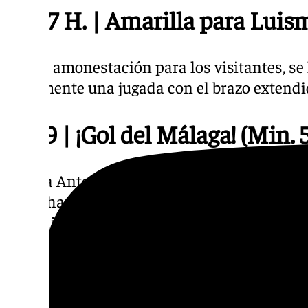
22.27 H. | Amarilla para Luis
Nueva amonestación para los visitantes, se 
claramente una jugada con el brazo extendi
22.19 | ¡Gol del Málaga! (Min. 
¡Marca Antoñito Cordero de penalti! Qué man
de luchar por parte de este Málaga. Empat
diez minutos. El penalti lo provocó Ochoa e
22.14 H. | ¡Golazo de Dani Sán