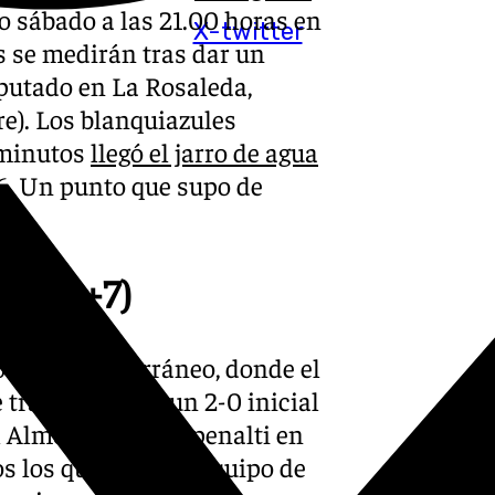
o sábado a las 21.00 horas en
X-twitter
 se medirán tras dar un
sputado en La Rosaleda,
re). Los blanquiazules
s minutos
llegó el jarro de agua
6.
Un punto que supo de
in. 90+7)
os del Mediterráneo, donde el
 tras remontar un 2-0 inicial
 Almería tuvo un penalti en
os los que suma el equipo de