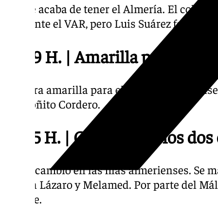
Lo que acaba de tener el Almería. El colegia
mediante el VAR, pero Luis Suárez falla la
22.39 H. | Amarilla para Edgar
Primera amarilla para el cuadro almeriense, 
a Antoñito Cordero.
22.35 H. | Cambios en los dos 
Doble cambio en las filas almerienses. Se m
entran Lázaro y Melamed. Por parte del Mál
Juanpe.