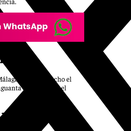
encia.
(Min. 90)
Málaga. Aprieta mucho el
 aguanta de momento el
Almería! (Min. 87)