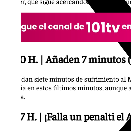
Pellicer, que sigue acercándose a la perman
22.50 H. | Añaden 7 minutos 
Le quedan siete minutos de sufrimiento al 
Almería en estos últimos minutos, aunque
Málaga.
22.47 H. | ¡Falla un penalti el 