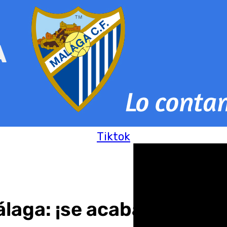
Tiktok
laga: ¡se acaba el partid