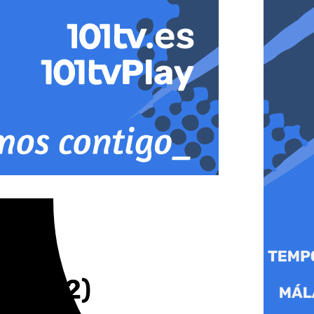
o! (2-2)