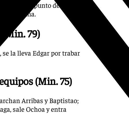
do señaló el punto de penalti
 pena máxima.
 (Min. 79)
se la lleva Edgar por trabar
equipos (Min. 75)
archan Arribas y Baptistao;
aga, sale Ochoa y entra