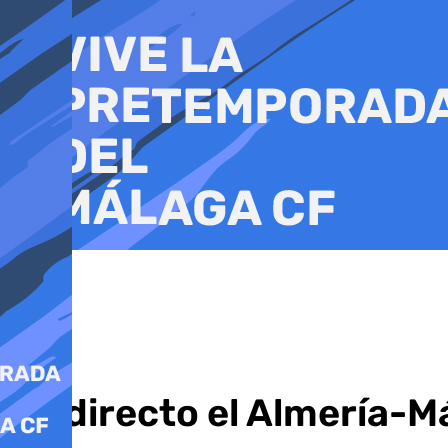
Ir
al
contenido
En directo el Almería-Má